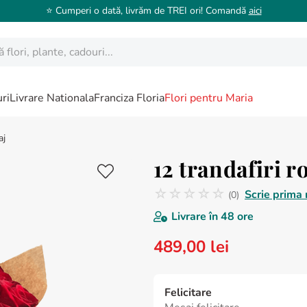
⭐️ Cumperi o dată, livrăm de TREI ori! Comandă
aici
ori, plante, cadouri...
ri
Livrare Nationala
Franciza Floria
Flori pentru Maria
aj
12 trandafiri r
☆
☆
☆
☆
☆
Scrie prima 
(
0
)
Nicio recenzie
Livrare în
48 ore
489
,
00
lei
Felicitare