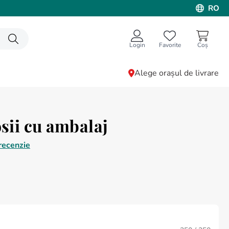
RO
Login
Favorite
Alege orașul de livrare
osii cu ambalaj
recenzie