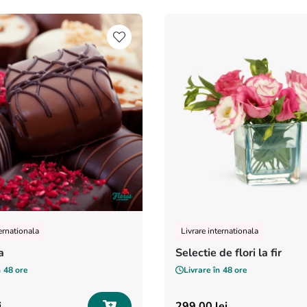
ternationala
Livrare internationala
a
Selectie de flori la fir
n
48 ore
Livrare în
48 ore
i
299
,
00
lei