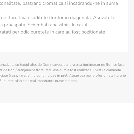
ezonalitate, pastrand cromatica si incadrandu-ne in suma
de flori: taiati coditele florilor in diagonala. Asezati-le
a proaspata. Schimbati apa zilnic. In cazul
ratati periodic buretele in care au fost pozitionate
sonalizata cu textul ales de Dumneavoastra. Livrarea buchetelor de flori se face
 de flori / aranjament floral real, asa cum a fost realizat si livrat la comanda
ciale (vaza, invelis) nu sunt incluse in pret. Alege cea mai profesionista florarie
Bucuresti si in cele mai importante orase din tara.