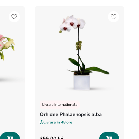
Livrare internationala
Orhidee Phalaenopsis alba
Livrare în
48 ore
355
,
00
lei