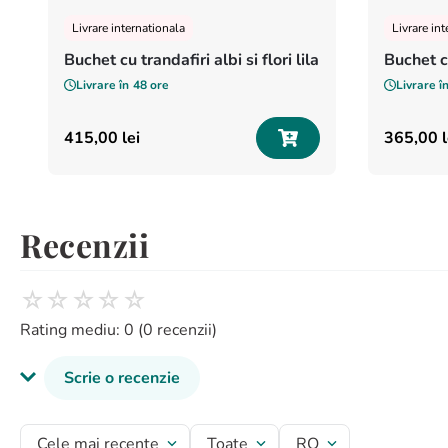
Livrare internationala
Livrare in
Buchet cu trandafiri albi si flori lila
Buchet c
Livrare în
48 ore
Livrare î
415
,
00
lei
365
,
00
Recenzii
☆
☆
☆
☆
☆
Rating mediu: 0
(0 recenzii)
Scrie o recenzie
Titlu recenzie
Cele mai recente
Toate
RO