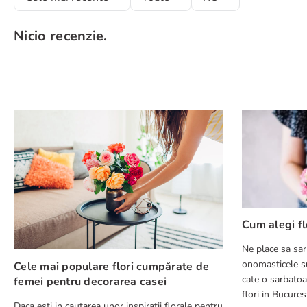
Nicio recenzie.
Evaluează produsul cu un rating între 1 și 5 stele
★
★
★
★
★
Numele tău
Adresă de e-mail
Scrie o recenzie
Cum alegi fl
Ne place sa sar
onomasticele su
Cele mai populare flori cumpărate de
cate o sarbatoa
femei pentru decorarea casei
flori in Bucuresti in 2-4 ore pentru 
Daca esti in cautarea unor inspiratii florale pentru