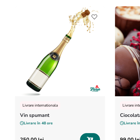
Livrare internationala
Livrare in
Vin spumant
Ciocolat
Livrare în
48 ore
Livrare î
250
,
00
lei
99
,
00
le