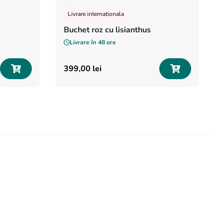
Livrare internationala
Buchet roz cu lisianthus
Livrare în
48 ore
399
,
00
lei