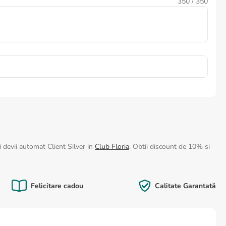
350
/ 350
 devii automat Client Silver in
Club Floria
. Obtii discount de 10% si
Felicitare cadou
Calitate Garantată