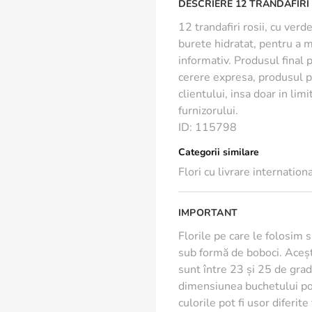
DESCRIERE 12 TRANDAFIRI
12 trandafiri rosii, cu ver
burete hidratat, pentru a m
informativ. Produsul final 
cerere expresa, produsul p
clientului, insa doar in limi
furnizorului.
ID
:
115798
Categorii similare
Flori cu livrare internation
IMPORTANT
Florile pe care le folosim 
sub formă de boboci. Aceșt
sunt între 23 și 25 de grade
dimensiunea buchetului poa
culorile pot fi usor diferit