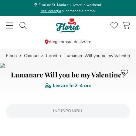
💐 Flori de Sf. Maria cu livrare în weekend.
Vezi colecția
și comandă din timp!
Caută flori, plante, cadouri...
Alege orașul de livrare
Cadouri
Jucarii
Lumanare Will you be my Valentine?
CĂUTĂRI POPULARE
1
.
bujor
Lumanare Will you be my Valentine?
2
.
trandafir
Livrare în
2-4 ore
3
.
coroana funerara
4
.
floarea soarelui
5
.
buchet lalele
INDISPONIBIL
6
.
hortensie
7
.
buchet trandafiri