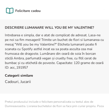
8
.
buchet crini
Calitate Garantată
9
.
trandafiri albi
10
.
crin
DESCRIERE LUMANARE WILL YOU BE MY VALENTINE?
Intrebarea e simpla, dar e atat de complicat de adresat. Lasa-ne
pe noi sa fim mesagerii! Trimite un buchet de flori si lumanarea cu
mesaj "Will you be my Valentine?" Eticheta lumanarii poate fi
scanata cu Spotify astfel incat ea sa poata asculta cea mai
frumoasa de dragoste. Lumânare din ceară de soia în borcan
sticlă Ambra, parfumată vegan și cruelty free, cu fitil cerat de
bumbac și cu etichetă de poveste. Capacitate: 120 grame de ceară
ID
:
acc_191957
Categorii similare
Cadouri
,
Jucarii
Pretul produsului include o felicitare personalizata cu textul ales de
Dumneavoastra. Livrarea buchetelor de flori se face prin curier propriu. Poza