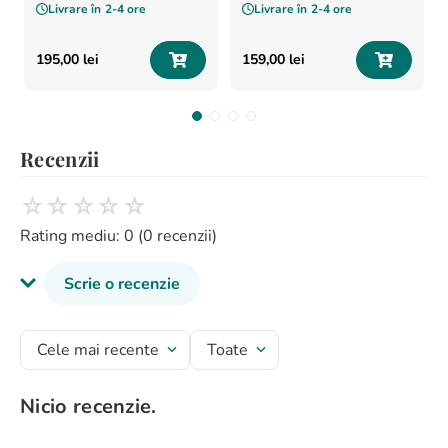
Livrare în
2-4 ore
Livrare în
2-4 ore
195
,
00
lei
159
,
00
lei
Recenzii
☆
☆
☆
☆
☆
Rating mediu: 0
(0 recenzii)
Scrie o recenzie
Titlu recenzie
Cele mai recente
Toate
Nicio recenzie.
Evaluează produsul cu un rating între 1 și 5 stele