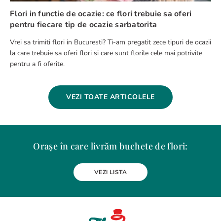
Flori in functie de ocazie: ce flori trebuie sa oferi
pentru fiecare tip de ocazie sarbatorita
Vrei sa trimiti flori in Bucuresti? Ti-am pregatit zece tipuri de ocazii
la care trebuie sa oferi flori si care sunt florile cele mai potrivite
pentru a fi oferite.
VEZI TOATE ARTICOLELE
Orașe în care livrăm buchete de flori:
Alba Iulia
Arad
Bacau
Baia Mare
Berceni
Bistrita
VEZI LISTA
Botosani
Bragadiru
Braila
Brasov
BUCURESTI
Buzau
Carei
Chiajna
Chitila
Cluj-Napoca
Constanta
Craiova
Curtea de Arges
Dobroesti
Domnesti
Drobeta-Turnu Severin
Dudu
Focsani