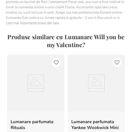
prezinta un buchet de flori / aranjament floral real, asa cum a fost realizat si
livrat la comanda online a unui client Floria. Accesoriile speciale (vaza,
invelis) nu sunt incluse in pret. Alege cea mai profesionista florarie online.
Comanda flori online cu livrate rapida si gratuita - 2 ore in Bucuresti si in
cele mai importante orase din tara.
Produse similare cu Lumanare Will you be
my Valentine?
Lumanare parfumata
Lumanare parfumata
Rituals
Yankee Wookwick Mini