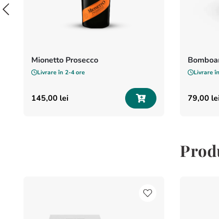
Mionetto Prosecco
Bomboan
Livrare în
2-4 ore
Livrare î
145
,
00
lei
79
,
00
le
Produ