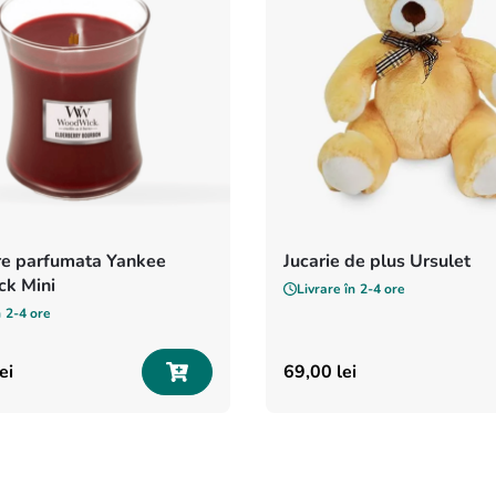
e parfumata Yankee
Jucarie de plus Ursulet
k Mini
Livrare în
2-4 ore
n
2-4 ore
ei
69
,
00
lei