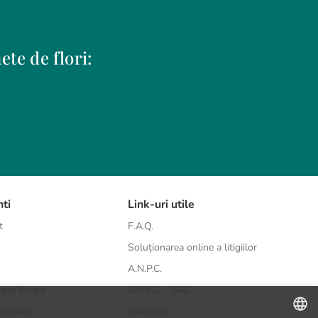
te de flori:
Ploiesti
Tulcea
Popesti-Leordeni
Tunari
Ramnicu Valcea
Viseu de Sus
Rosu
Voluntari
Satu-Mare
Zalau
nti
Sfantu Gheorghe
Link-uri utile
Sibiu
t
F.A.Q.
Suceava
Soluționarea online a litigiilor
Targu Mures
A.N.P.C.
Targu Neamt
Timisoara
pre livrare
A.N.P.C. - SAL
turnare
Harta site