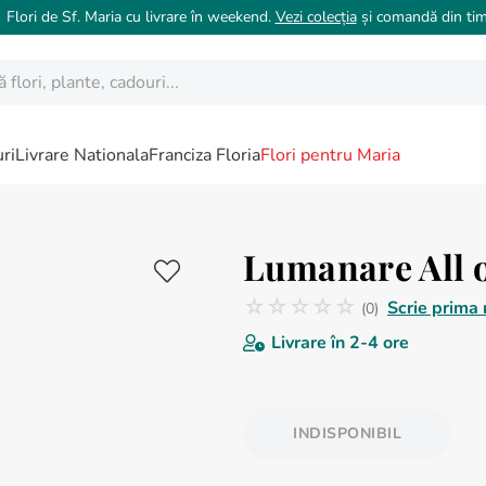
 Flori de Sf. Maria cu livrare în weekend.
Vezi colecția
și comandă din tim
ori, plante, cadouri...
ri
Livrare Nationala
Franciza Floria
Flori pentru Maria
Lumanare All 
☆
☆
☆
☆
☆
Scrie prima 
(
0
)
Nicio recenzie
Livrare în
2-4 ore
INDISPONIBIL