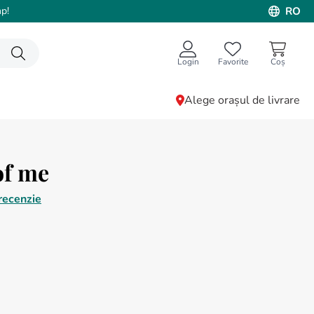
p!
RO
Login
Favorite
Alege orașul de livrare
of me
recenzie