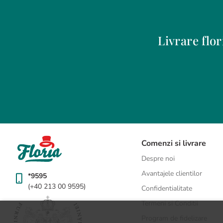
Livrare flo
Alba Iulia
Buzau
Arad
Carei
Bacau
Chiajna
Baia Mare
Chitila
Berceni
Cluj-Napoca
Bistrita
Constanta
Comenzi si livrare
Botosani
Craiova
Despre noi
Bragadiru
Curtea de Arges
Avantajele clientilor
*9595
Braila
Dobroesti
(+40 213 00 9595)
Confidentialitate
Brasov
Domnesti
BUCURESTI
Drobeta-Turnu Severin
Termeni si Conditii
Program de fidelizare