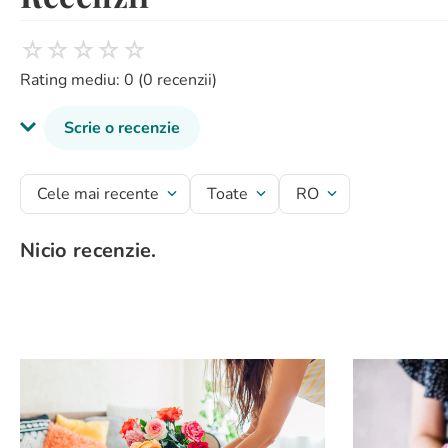
☆
☆
☆
☆
☆
Rating mediu: 0
(0 recenzii)
Scrie o recenzie
Titlu recenzie
Cele mai recente
Toate
RO
Nicio recenzie.
Evaluează produsul cu un rating între 1 și 5 stele
★
★
★
★
★
Numele tău
Adresă de e-mail