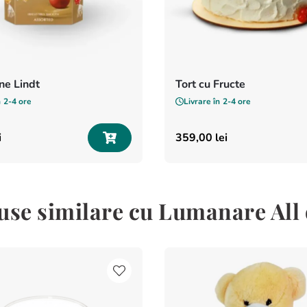
e Lindt
Tort cu Fructe
n
2-4 ore
Livrare în
2-4 ore
i
359
,
00
lei
se similare cu Lumanare All 