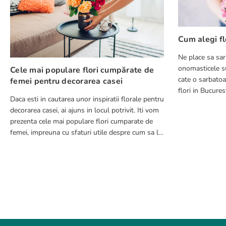
Scrie o recenzie
Cum alegi fl
Ne place sa sar
onomasticele su
Cele mai populare flori cumpărate de
cate o sarbatoa
femei pentru decorarea casei
flori in Bucuresti in 2-4 ore pentru 
Daca esti in cautarea unor inspiratii florale pentru
pierzi timp cu a
decorarea casei, ai ajuns in locul potrivit. Iti vom
TRIMITE RECENZIE
prezenta cele mai populare flori cumparate de
femei, impreuna cu sfaturi utile despre cum sa le
integrezi in decorul tau.