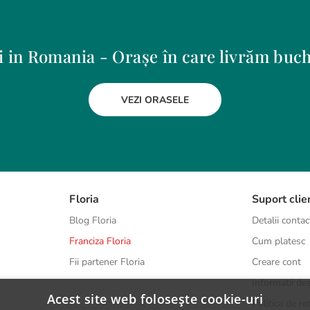
ri in Romania - Orașe în care livrăm buche
VEZI ORASELE
Dudu
Medias
Focsani
Miercurea-Ciuc
Galati
Mizil
Giurgiu
Moinesti
Gura Humorului
Odorheiu Secuiesc
Hunedoara
Floria
Oradea
Suport clie
Iasi
Otopeni
Blog Floria
Detalii contac
Jilava
Pantelimon
Franciza Floria
Cum platesc
Lehliu-Gara
Petrosani
Fii partener Floria
Creare cont
Lupeni
Piatra-Neamt
Magurele
Pitesti
Informatii des
Acest site web folosește cookie-uri
Politica de re