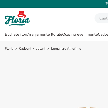
💐
Caută fl
CĂUTĂRI POPULARE
Buchete flori
Aranjamente florale
Ocazii si evenimente
Cadou
1
.
bujor
2
.
trandafir
Cadouri
Jucarii
Lumanare All of me
3
.
coroana funerara
4
.
floarea soarelui
5
.
buchet lalele
6
.
hortensie
7
.
buchet crini
8
.
buchet trandafiri
9
.
trandafiri albi
10
.
crin