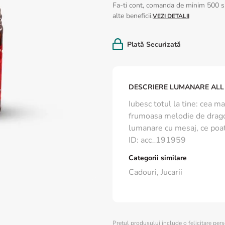
Fa-ti cont, comanda de minim 500 si
alte beneficii.
VEZI DETALII
Plată Securizată
DESCRIERE LUMANARE ALL
Iubesc totul la tine: cea 
frumoasa melodie de dragos
lumanare cu mesaj, ce poat
ID
:
acc_191959
Categorii similare
Cadouri
,
Jucarii
Pretul produsului include o felicitare per