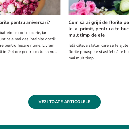
orile pentru aniversari?
Cum să ai grijă de florile p
le-ai primit, pentru a te bu
batorim cu orice ocazie, iar
mult timp de ele
nt cele mai des intalnite ocazii:
re pentru fiecare nume. Livram
Iată câteva sfaturi care sa te ajute
ca tu sa nu
florile proaspete și astfel să te bu
cest aspect.
mai mult timp.
VEZI TOATE ARTICOLELE