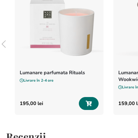
Lumanare parfumata Rituals
Lumanar
Wookwic
Livrare în
2-4 ore
Livrare î
195
,
00
lei
159
,
00
l
Recenzii