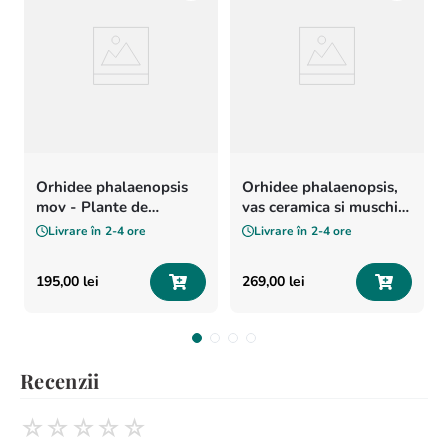
Orhidee phalaenopsis
Orhidee phalaenopsis,
mov - Plante de
vas ceramica si muschi -
apartament
Plante de apartament
Livrare în
2-4 ore
Livrare în
2-4 ore
195
,
00
lei
269
,
00
lei
Recenzii
☆
☆
☆
☆
☆