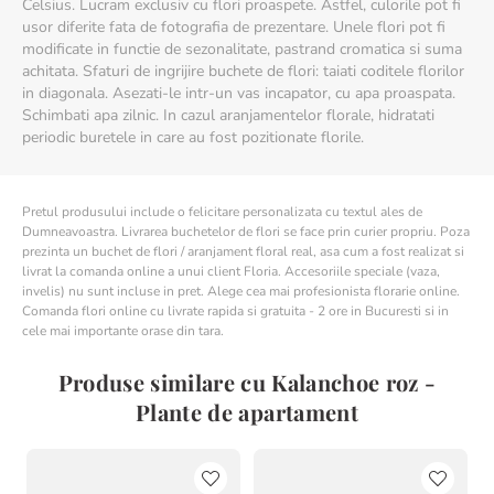
ghiveci pietricele pentru a favoriza scurgerea apei in exces.
Celsius. Lucram exclusiv cu flori proaspete. Astfel, culorile pot fi
Pentru a favoriza transpiratia pamantului si evaporarea apei
usor diferite fata de fotografia de prezentare. Unele flori pot fi
in exces, va recomandam un ghiveci din lut!
modificate in functie de sezonalitate, pastrand cromatica si suma
Ingrasamant - Din primavara si continuand toata vara, vom
achitata. Sfaturi de ingrijire buchete de flori: taiati coditele florilor
folosi ingrasamant de doua ori pe luna, avand grija sa nu
in diagonala. Asezati-le intr-un vas incapator, cu apa proaspata.
punem mai mult de jumatate de doza o data. In restul
Schimbati apa zilnic. In cazul aranjamentelor florale, hidratati
anului vom intrerupe procedeul.
periodic buretele in care au fost pozitionate florile.
Pretul produsului include o felicitare personalizata cu textul ales de
Dumneavoastra. Livrarea buchetelor de flori se face prin curier propriu. Poza
prezinta un buchet de flori / aranjament floral real, asa cum a fost realizat si
livrat la comanda online a unui client Floria. Accesoriile speciale (vaza,
invelis) nu sunt incluse in pret. Alege cea mai profesionista florarie online.
Comanda flori online cu livrate rapida si gratuita - 2 ore in Bucuresti si in
cele mai importante orase din tara.
Produse similare cu Kalanchoe roz -
Plante de apartament