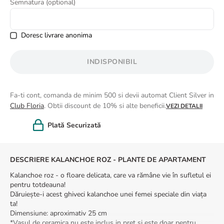
Semnatura (optional)
8
.
buchet trandafiri
9
.
trandafiri albi
Doresc livrare anonima
10
.
crin
INDISPONIBIL
Fa-ti cont, comanda de minim 500 si devii automat Client Silver in
Club Floria
. Obtii discount de 10% si alte beneficii.
VEZI DETALII
Felicitare cadou
DESCRIERE KALANCHOE ROZ - PLANTE DE APARTAMENT
Kalanchoe roz - o floare delicata, care va rămâne vie în sufletul ei
pentru totdeauna!
Dăruiește-i acest ghiveci kalanchoe unei femei speciale din viața
ta!
Dimensiune: aproximativ 25 cm
*Vasul de ceramica nu este inclus in pret si este doar pentru