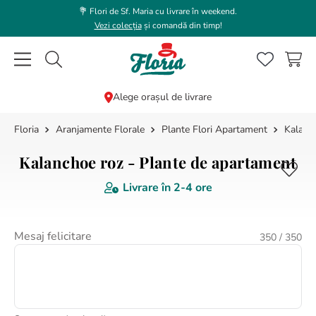
💐 Flori de Sf. Maria cu livrare în weekend.
Vezi colecția
și comandă din timp!
Caută flori, plante, cadouri...
Alege orașul de livrare
Aranjamente Florale
Plante Flori Apartament
Kalanc
CĂUTĂRI POPULARE
1
.
bujor
Kalanchoe roz - Plante de apartament
2
.
trandafir
Livrare în
2-4 ore
3
.
coroana funerara
4
.
floarea soarelui
Mesaj felicitare
350
/ 350
5
.
buchet lalele
6
.
hortensie
7
.
buchet crini