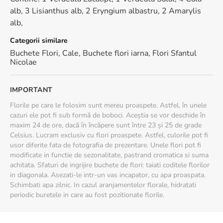
Dimensiune: 40 cm (inaltime) - 30 cm (diametrul buchetului)
alb, 3 Lisianthus alb, 2 Eryngium albastru, 2 Amarylis
alb,
Categorii similare
Buchete Flori
,
Cale
,
Buchete flori iarna
,
Flori Sfantul
Nicolae
IMPORTANT
Florile pe care le folosim sunt mereu proaspete. Astfel, în unele
cazuri ele pot fi sub formă de boboci. Aceștia se vor deschide în
maxim 24 de ore, dacă în încăpere sunt între 23 și 25 de grade
Celsius. Lucram exclusiv cu flori proaspete. Astfel, culorile pot fi
usor diferite fata de fotografia de prezentare. Unele flori pot fi
modificate in functie de sezonalitate, pastrand cromatica si suma
achitata. Sfaturi de ingrijire buchete de flori: taiati coditele florilor
in diagonala. Asezati-le intr-un vas incapator, cu apa proaspata.
Schimbati apa zilnic. In cazul aranjamentelor florale, hidratati
periodic buretele in care au fost pozitionate florile.