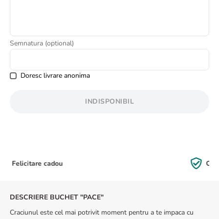
8
.
trandafiri albi
9
.
crin
10
.
ranunculus
Semnatura (optional)
Doresc livrare anonima
INDISPONIBIL
Calitate Garantată
DESCRIERE BUCHET "PACE"
Craciunul este cel mai potrivit moment pentru a te impaca cu