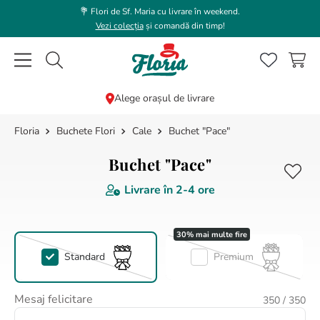
💐 Flori de Sf. Maria cu livrare în weekend.
Vezi colecția
și comandă din timp!
Caută flori, plante, cadouri...
Alege orașul de livrare
Buchete Flori
Cale
Buchet "Pace"
CĂUTĂRI POPULARE
1
.
trandafir
Buchet "Pace"
2
.
coroana funerara
Livrare în
2-4 ore
3
.
floarea soarelui
4
.
buchet lalele
5
.
hortensie
Standard
Premium
6
.
buchet trandafiri
Mesaj felicitare
350
/ 350
7
.
buchet crini