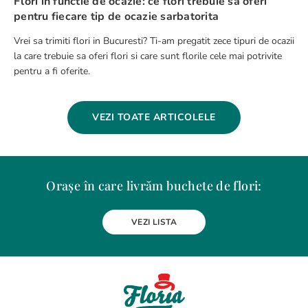
Flori in functie de ocazie: ce flori trebuie sa oferi
pentru fiecare tip de ocazie sarbatorita
Vrei sa trimiti flori in Bucuresti? Ti-am pregatit zece tipuri de ocazii
la care trebuie sa oferi flori si care sunt florile cele mai potrivite
pentru a fi oferite.
VEZI TOATE ARTICOLELE
Orașe în care livrăm buchete de flori:
Alba Iulia
Arad
Bacau
Baia Mare
Berceni
Bistrita
VEZI LISTA
Botosani
Bragadiru
Braila
Brasov
BUCURESTI
Buzau
Carei
Chiajna
Chitila
Cluj-Napoca
Constanta
Craiova
Curtea de Arges
Dobroesti
Domnesti
Drobeta-Turnu Severin
Dudu
Focsani
Galati
Giurgiu
Gura Humorului
Hunedoara
Iasi