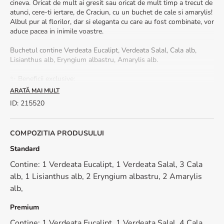
cineva. Oricat de mult ai gresit sau oricat de mult timp a trecut de
atunci, cere-ti iertare, de Craciun, cu un buchet de cale si amarylis!
Albul pur al florilor, dar si eleganta cu care au fost combinate, vor
aduce pacea in inimile voastre.
Buchetul contine Verdeata Eucalipt, Verdeata Salal, Cala alb,
Lisianthus alb, Eryngium albastru, Amarylis alb.
✨ Beneficii exclusive:
✅ Livrare rapidă în 2-4 ore, în peste 100 de orașe din România
ARATĂ MAI MULT
✅ Felicitare cadou inclusă – adaugă un mesaj personalizat pentru
ID
:
215520
un impact emoțional puternic.
🌿 Vrei ca acest buchet sa reziste cat mai mult? Iata cum poti sa
COMPOZITIA PRODUSULUI
pastrezi florile proaspete cat mai mult timp:
- Foloseste apa plata. Umple vaza pana la jumatate.
Standard
- Toarna in apa putina zeama de lamaie si putin zahar.
Contine: 1 Verdeata Eucalipt, 1 Verdeata Salal, 3 Cala
- Atunci cand tai coditele florilor, e indicat sa faci acest lucru sub
apa. Taiate in aer liber, tija absoarbe aer, ducand la moartea
alb, 1 Lisianthus alb, 2 Eryngium albastru, 2 Amarylis
prematura a plantei. Taie codita oblic, aproximativ 2 cm.
alb,
- Cand pui florile in vaza, nu lasa apa pe tulpina, muguri sau
frunze.
Premium
- Schimba apa zilnic.
Contine: 1 Verdeata Eucalipt, 1 Verdeata Salal, 4 Cala