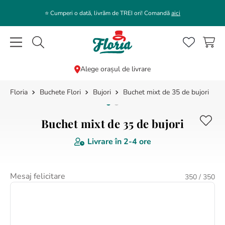
⭐️ Cumperi o dată, livrăm de TREI ori! Comandă
aici
Caută flori, plante, cadouri...
Alege orașul de livrare
Buchete Flori
Bujori
Buchet mixt de 35 de bujori
CĂUTĂRI POPULARE
1
.
bujor
Buchet mixt de 35 de bujori
2
.
trandafir
Livrare în
2-4 ore
3
.
coroana funerara
4
.
floarea soarelui
Mesaj felicitare
350
/ 350
5
.
buchet lalele
6
.
hortensie
7
.
trandafiri albi