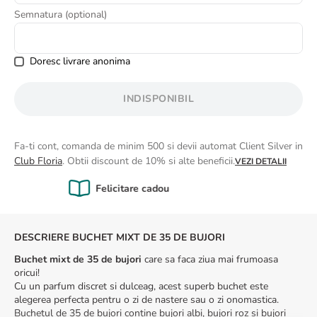
8
.
buchet crini
Semnatura (optional)
9
.
buchet trandafiri
10
.
crin
Doresc livrare anonima
INDISPONIBIL
Fa-ti cont, comanda de minim 500 si devii automat Client Silver in
Club Floria
. Obtii discount de 10% si alte beneficii.
VEZI DETALII
Calitate Garantată
DESCRIERE BUCHET MIXT DE 35 DE BUJORI
Buchet mixt de 35 de bujori
care sa faca ziua mai frumoasa
oricui!
Cu un parfum discret si dulceag, acest superb buchet este
alegerea perfecta pentru o zi de nastere sau o zi onomastica.
Buchetul de 35 de bujori contine bujori albi, bujori roz si bujori