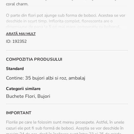
coral charm.
O parte din flori pot ajunge sub forma de boboci. Acestea se vor
deschide in scurt timp. Inflorita complet, florescenta are o
dimensiune de pana la 5 ori mai mare, comparativ cu bobocul.
Buchetul este voluminos si include costul ambalajului.
ARATĂ MAI MULT
ID
:
192352
Buchet mixt de 35 de bujori se livrează în 2-4 ore de la plasarea
comenzii si procesarea platii. La fiecare buchet de bujori primesti o
felicitare cadou.
COMPOZITIA PRODUSULUI
Modalitati de ingrijire buchet de bujori:
taie in diagonala
Standard
coditele florilor. Cauta un vas potrivit. Asaza buchetul in apa
Contine: 35 bujori albi si roz, ambalaj
proaspata, in lumina, insa ferit de razele directe ale soarelui, de
aer conditionat sau de surse de caldura. Schimba apa zilnic.
Categorii similare
Sezonalitate:
buchetele cu bujori sunt disponibile in perioada
aprilie-iunie.
Buchete Flori
,
Bujori
IMPORTANT
Florile pe care le folosim sunt mereu proaspete. Astfel, în unele
cazuri ele pot fi sub formă de boboci. Aceștia se vor deschide în