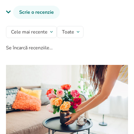
Scrie o recenzie
Titlu recenzie
Cele mai recente
Toate
Se încarcă recenziile…
Evaluează produsul cu un rating între 1 și 5 stele
★
★
★
★
★
Numele tău
Adresă de e-mail
Scrie o recenzie