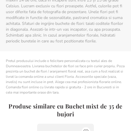
maxim 24 de ore, dacă în încăpere sunt între 23 și 25 de grade
Celsius. Lucram exclusiv cu flori proaspete. Astfel, culorile pot fi
usor diferite fata de fotografia de prezentare. Unele flori pot fi
modificate in functie de sezonalitate, pastrand cromatica si suma
achitata. Sfaturi de ingrijire buchete de flori: taiati coditele florilor
in diagonala. Asezati-le intr-un vas incapator, cu apa proaspata.
Schimbati apa zilnic. In cazul aranjamentelor florale, hidratati
periodic buretele in care au fost pozitionate florile.
Pretul produsului include o felicitare personalizata cu textul ales de
Dumneavoastra. Livrarea buchetelor de flori se face prin curier propriu. Poza
prezinta un buchet de flori / aranjament floral real, asa cum a fost realizat si
livrat la comanda online a unui client Floria. Accesoriile speciale (vaza,
invelis) nu sunt incluse in pret. Alege cea mai profesionista florarie online.
Comanda flori online cu livrate rapida si gratuita - 2 ore in Bucuresti si in
cele mai importante orase din tara.
Produse similare cu Buchet mixt de 35 de
bujori