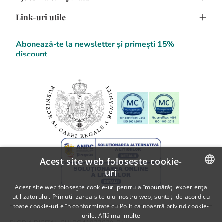
Creeaza cont
Confidentialitate
Link-uri utile
Program de fidelizare
Cum cumpar
Termeni si Conditii
Comanda flori online
Cum platesc
F.A.Q.
Abonează-te la newsletter și primești 15%
Detalii Contact
discount
Blog Flori
SOL
Informatii despre livrare
A.N.P.C.
Politica de returnare
A.N.P.C. - SAL
Fii partener Floria!
Acest site web folosește cookie-
uri
ROMANIAN
Acest site web folosește cookie-uri pentru a îmbunătăți experiența
utilizatorului. Prin utilizarea site-ului nostru web, sunteți de acord cu
ENGLISH
toate cookie-urile în conformitate cu Politica noastră privind cookie-
urile.
Află mai multe