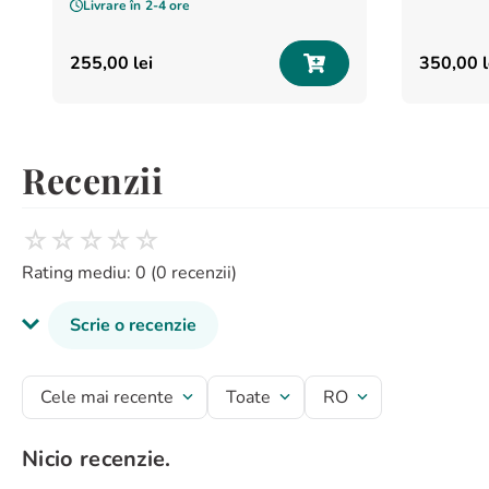
Livrare în
2-4 ore
255
,
00
lei
350
,
00
Recenzii
☆
☆
☆
☆
☆
Rating mediu: 0
(0 recenzii)
Scrie o recenzie
Titlu recenzie
Cele mai recente
Toate
RO
Nicio recenzie.
Evaluează produsul cu un rating între 1 și 5 stele