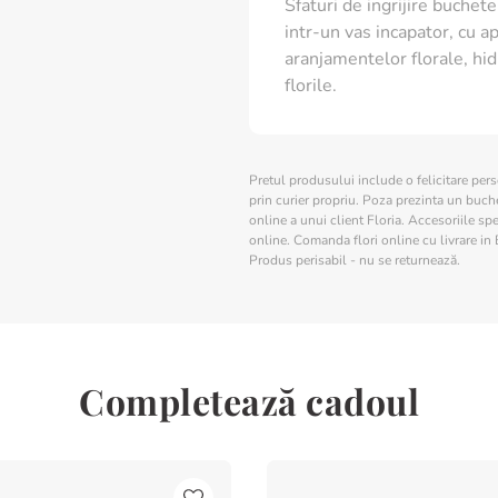
Schimba apa zilnic
Sfaturi de ingrijire buchete 
Evita expunerea direc
intr-un vas incapator, cu ap
aer
aranjamentelor florale, hid
florile.
Pretul produsului include o felicitare per
prin curier propriu. Poza prezinta un buchet
online a unui client Floria. Accesoriile spe
online. Comanda flori online cu livrare in 
Produs perisabil - nu se returnează.
Completează cadoul