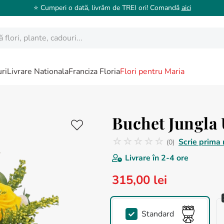
⭐️ Cumperi o dată, livrăm de TREI ori! Comandă
aici
ori, plante, cadouri...
ri
Livrare Nationala
Franciza Floria
Flori pentru Maria
Buchet Jungla
☆
☆
☆
☆
☆
Scrie prima 
(
0
)
Nicio recenzie
Livrare în
2-4 ore
315
,
00
lei
Standard