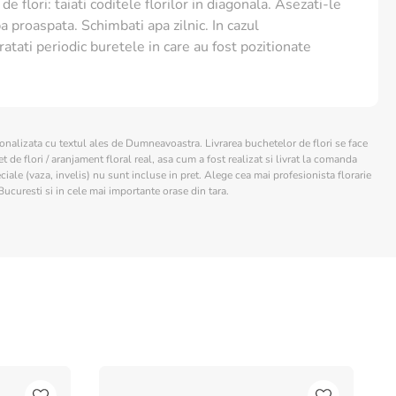
de flori: taiati coditele florilor in diagonala. Asezati-le
ta la soare, sursele de caldura sau curentii puternici de
a proaspata. Schimbati apa zilnic. In cazul
ratati periodic buretele in care au fost pozitionate
sonalizata cu textul ales de Dumneavoastra. Livrarea buchetelor de flori se face
 de flori / aranjament floral real, asa cum a fost realizat si livrat la comanda
ciale (vaza, invelis) nu sunt incluse in pret. Alege cea mai profesionista florarie
Bucuresti si in cele mai importante orase din tara.