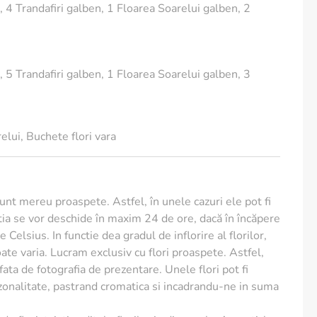
 4 Trandafiri galben, 1 Floarea Soarelui galben, 2
 5 Trandafiri galben, 1 Floarea Soarelui galben, 3
mix armonios de texturi si culori vibrante
elui
,
Buchete flori vara
ctionate cu grija si aranjate manual
 ore
ata inclusa, pentru un mesaj din suflet
ria fiind Furnizor Oficial al Casei Regale a Romaniei
sunt mereu proaspete. Astfel, în unele cazuri ele pot fi
ia se vor deschide în maxim 24 de ore, dacă în încăpere
ire
 Celsius. In functie dea gradul de inflorire al florilor,
te varia. Lucram exclusiv cu flori proaspete. Astfel,
 mult timp de prospetimea florilor:
e fata de fotografia de prezentare. Unele flori pot fi
m din codite, oblic, inainte de a le aseza in vaza
ezonalitate, pastrand cromatica si incadrandu-ne in suma
ta, cu apa proaspata