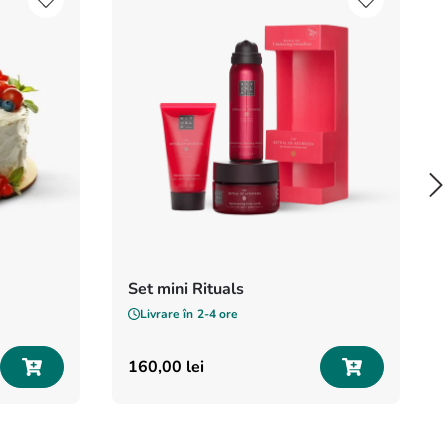
Set mini Rituals
Livrare în
2-4 ore
160
,
00
lei