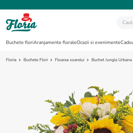
Caută fl
CĂUTĂRI POPULARE
Buchete flori
Aranjamente florale
Ocazii si evenimente
Cadou
1
.
bujor
2
.
trandafir
Buchete Flori
Floarea soarelui
Buchet Jungla Urbana
3
.
coroana funerara
4
.
floarea soarelui
5
.
buchet lalele
6
.
hortensie
7
.
buchet trandafiri
8
.
buchet crini
9
.
trandafiri albi
10
.
crin