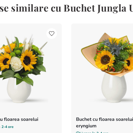
e similare cu Buchet Jungla
u floarea soarelui
Buchet cu floarea soarelui
eryngium
n
2-4 ore