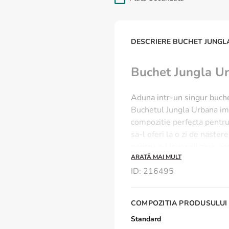
DESCRIERE BUCHET JUNGL
Buchet Jungla U
Aduna intr-un singur buchet
Buchetul Jungla Urbana imb
compozitie perfecta pentru 
sa-l oferi la o zi de naster
pentru a-i inveseli ziua, a
ARATĂ MAI MULT
frumoasa.
ID
:
216495
Ce contine Buchetul 
COMPOZITIA PRODUSULUI
Buchetul este realizat din:
Standard
Floarea-soarelui