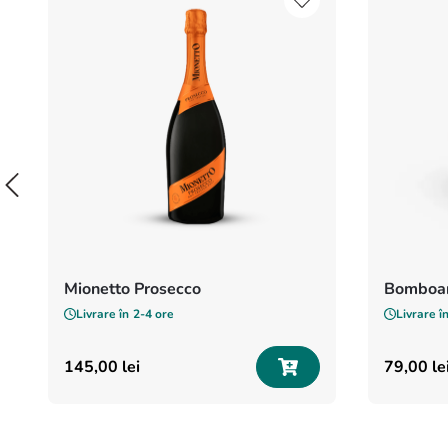
Mionetto Prosecco
Bomboan
Livrare în
2-4 ore
Livrare î
145
,
00
lei
79
,
00
le