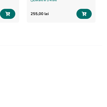
Livrare în
2-4 ore
255
,
00
lei