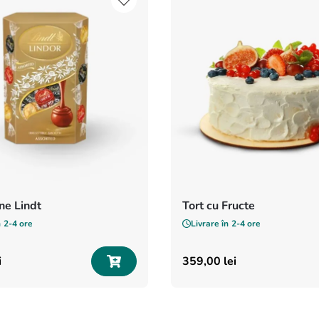
e Lindt
Tort cu Fructe
n
2-4 ore
Livrare în
2-4 ore
i
359
,
00
lei