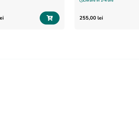
Livrare în
2-4 ore
lei
255
,
00
lei