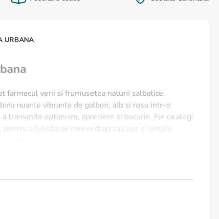
A URBANA
rbana
 farmecul verii si frumusetea naturii salbatice.
ina nuante vibrante de galben, alb si rosu intr-o
a transmite optimism, apreciere si bucurie. Fie ca alegi
e, pentru a felicita pe cineva drag sau pur si simplu
cest buchet este o surpriza care va ramane o amintire
Jungla Urbana?