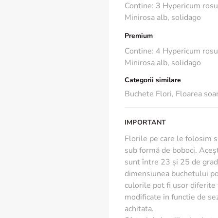
Contine: 3 Hypericum rosu,
Trandafiri
Minirosa alb, solidago
Minirosa
Hypericum
Premium
Solidago
Contine: 4 Hypericum rosu,
Minirosa alb, solidago
Beneficii exclusive
Categorii similare
Design modern, cu un 
Buchete Flori
,
Floarea soar
Flori proaspete, sele
Livrare rapida in 2-4
Felicitare personaliz
IMPORTANT
Calitate premium, Flo
Florile pe care le folosim 
sub formă de boboci. Aceșt
Recomandari de ingrij
sunt între 23 și 25 de grade
dimensiunea buchetului poa
Pentru a te bucura cat mai
culorile pot fi usor diferit
Taie aproximativ 1-2 c
modificate in functie de s
Foloseste o vaza cura
achitata.