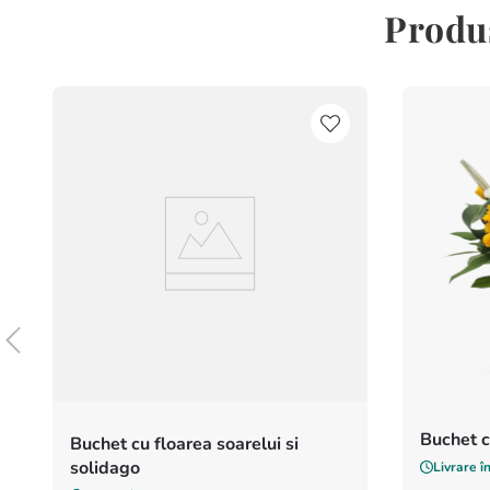
Produs
Buchet c
Buchet cu floarea soarelui si
solidago
Livrare î