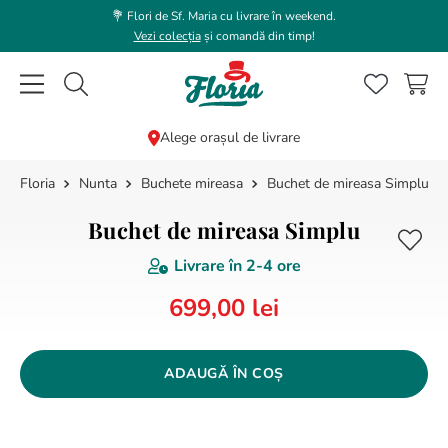
💐 Flori de Sf. Maria cu livrare în weekend.
Vezi colecția
și comandă din timp!
Caută flori, plante, cadouri...
Alege orașul de livrare
Nunta
Buchete mireasa
Buchet de mireasa Simplu
CĂUTĂRI POPULARE
1
.
bujor
Buchet de mireasa Simplu
2
.
trandafir
Livrare în
2-4 ore
3
.
coroana funerara
699
,
00
lei
4
.
floarea soarelui
5
.
buchet lalele
ADAUGĂ ÎN COȘ
6
.
hortensie
7
.
buchet trandafiri