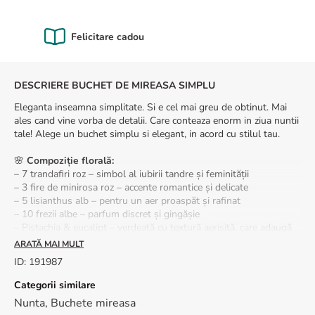
8
.
buchet crini
9
.
trandafiri albi
Calitate Garantată
10
.
crin
DESCRIERE BUCHET DE MIREASA SIMPLU
Eleganta inseamna simplitate. Si e cel mai greu de obtinut. Mai
ales cand vine vorba de detalii. Care conteaza enorm in ziua nuntii
tale! Alege un buchet simplu si elegant, in acord cu stilul tau.
🌸
Compoziție florală:
– 7 trandafiri roz – simbol al iubirii tandre și feminității
– 3 fire de minirosa roz – accente romantice și delicate
– 5 lisianthus alb – pentru un aer proaspăt și rafinat
– 10 frezii albe – parfum discret și gingășie
– Pistachia & eucalipt – verdeață cu textură aerisită, care adaugă
prospețime și lejeritate.
ARATĂ MAI MULT
ID
:
191987
💡
Recomandări:
– Păstrează buchetul într-un spațiu răcoros și umed până în
Categorii similare
momentul ceremoniei.
Nunta
,
Buchete mireasa
– Pentru extra prospețime, așază-l în apă atunci când nu este