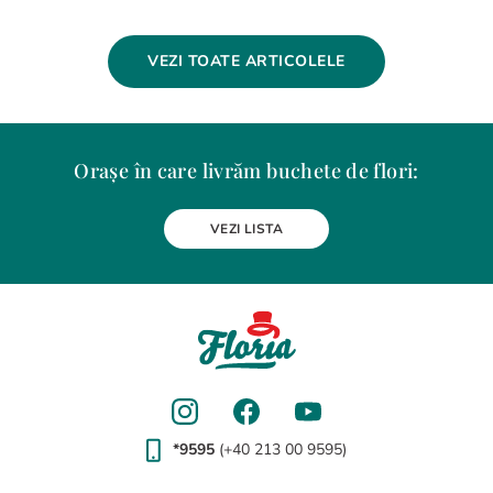
VEZI TOATE ARTICOLELE
Orașe în care livrăm buchete de flori:
Alba Iulia
Arad
Bacau
Baia Mare
Berceni
Bistrita
VEZI LISTA
Botosani
Bragadiru
Braila
Brasov
BUCURESTI
Buzau
Carei
Chiajna
Chitila
Cluj-Napoca
Constanta
Craiova
Curtea de Arges
Dobroesti
Domnesti
Drobeta-Turnu Severin
Dudu
Focsani
Galati
Giurgiu
Gura Humorului
Hunedoara
Iasi
Jilava
Lehliu-Gara
Lupeni
Magurele
Medias
Miercurea-Ciuc
Mizil
Moinesti
Odorheiu Secuiesc
Oradea
Otopeni
Pantelimon
Petrosani
*9595
(+40 213 00 9595)
Piatra-Neamt
Pitesti
Ploiesti
Popesti-Leordeni
Ramnicu Valcea
Rosu
Satu Mare
Sfantu Gheorghe