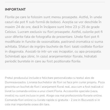
folosit.
– Freziile pot continua să înflorească ușor după tăiere, oferind un
IMPORTANT
plus de viață buchetului.
Florile pe care le folosim sunt mereu proaspete. Astfel, în unele
Buchetul de mireasă Simplu
este dovada că frumusețea
cazuri ele pot fi sub formă de boboci. Aceștia se vor deschide în
autentică nu are nevoie de complicații. Un buchet gândit pentru a
maxim 24 de ore, dacă în încăpere sunt între 23 și 25 de grade
completa cu grație ziua ta specială.
Celsius. Lucram exclusiv cu flori proaspete. Astfel, culorile pot fi
usor diferite fata de fotografia de prezentare. Unele flori pot fi
modificate in functie de sezonalitate, pastrand cromatica si suma
achitata. Sfaturi de ingrijire buchete de flori: taiati coditele florilor
in diagonala. Asezati-le intr-un vas incapator, cu apa proaspata.
Schimbati apa zilnic. In cazul aranjamentelor florale, hidratati
periodic buretele in care au fost pozitionate florile.
Pretul produsului include o felicitare personalizata cu textul ales de
Dumneavoastra. Livrarea buchetelor de flori se face prin curier propriu. Poza
prezinta un buchet de flori / aranjament floral real, asa cum a fost realizat si
livrat la comanda online a unui client Floria. Accesoriile speciale (vaza,
invelis) nu sunt incluse in pret. Alege cea mai profesionista florarie online.
Comanda flori online cu livrate rapida si gratuita - 2 ore in Bucuresti si in
cele mai importante orase din tara.