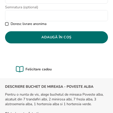
8
.
buchet trandafiri
Semnatura (optional)
9
.
trandafiri albi
10
.
crin
Doresc livrare anonima
ADAUGĂ ÎN COȘ
Calitate Garantată
DESCRIERE BUCHET DE MIREASA - POVESTE ALBA
Pentru o nunta de vis, alege buchetul de mireasa Poveste alba,
alcatuit din 7 trandafiri albi, 2 minirosa albi, 7 frezia alba, 3
alstroemeria alba, 1 hortensia alba si 1 hortensia verde.