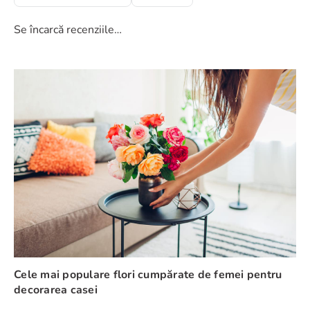
Se încarcă recenziile…
Evaluează produsul cu un rating între 1 și 5 stele
★
★
★
★
★
Numele tău
Adresă de e-mail
Scrie o recenzie
Cele mai populare flori cumpărate de femei pentru
decorarea casei