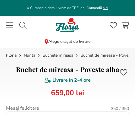
⭐️ Cumperi o dată, livrăm de TREI ori! Comandă
aici
Caută flori, plante, cadouri...
Alege orașul de livrare
Nunta
Buchete mireasa
Buchet de mireasa - Poveste
CĂUTĂRI POPULARE
1
.
bujor
Buchet de mireasa - Poveste alba
2
.
trandafir
Livrare în
2-4 ore
3
.
coroana funerara
659
,
00
lei
4
.
floarea soarelui
5
.
buchet lalele
Mesaj felicitare
350
/ 350
6
.
hortensie
7
.
buchet crini