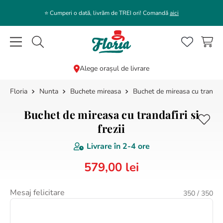
⭐️ Cumperi o dată, livrăm de TREI ori! Comandă
aici
Caută flori, plante, cadouri...
Alege orașul de livrare
Nunta
Buchete mireasa
Buchet de mireasa cu trandafiri
CĂUTĂRI POPULARE
1
.
bujor
Buchet de mireasa cu trandafiri si
2
.
trandafir
frezii
3
.
coroana funerara
Livrare în
2-4 ore
4
.
floarea soarelui
579
,
00
lei
5
.
buchet lalele
Mesaj felicitare
350
/ 350
6
.
hortensie
7
.
buchet trandafiri