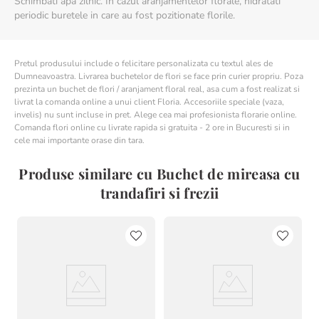
Schimbati apa zilnic. In cazul aranjamentelor florale, hidratati
periodic buretele in care au fost pozitionate florile.
Pretul produsului include o felicitare personalizata cu textul ales de
Dumneavoastra. Livrarea buchetelor de flori se face prin curier propriu. Poza
prezinta un buchet de flori / aranjament floral real, asa cum a fost realizat si
livrat la comanda online a unui client Floria. Accesoriile speciale (vaza,
invelis) nu sunt incluse in pret. Alege cea mai profesionista florarie online.
Comanda flori online cu livrate rapida si gratuita - 2 ore in Bucuresti si in
cele mai importante orase din tara.
Produse similare cu Buchet de mireasa cu
trandafiri si frezii