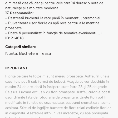
o mireasă clasică, dar și pentru cele care își doresc o notă de
naturalețe și simplitate modernă.
💡
Recomandări:
– Păstrează buchetul la rece până în momentul ceremoniei.
– Pulverizează ușor florile cu apă rece pentru a le menține
proaspete.
– Poate fi personalizat în funcție de tematica evenimentului.
ID
:
214618
Categorii similare
Nunta
,
Buchete mireasa
IMPORTANT
Florile pe care le folosim sunt mereu proaspete. Astfel, în unele
cazuri ele pot fi sub formă de boboci. Aceștia se vor deschide în
maxim 24 de ore, dacă în încăpere sunt între 23 și 25 de grade
Celsius. Lucram exclusiv cu flori proaspete. Astfel, culorile pot fi
usor diferite fata de fotografia de prezentare. Unele flori pot fi
modificate in functie de sezonalitate, pastrand cromatica si suma
achitata. Sfaturi de ingrijire buchete de flori: taiati coditele florilor
in diagonala. Asezati-le intr-un vas incapator, cu apa proaspata.