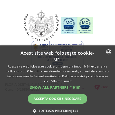
Informatii despre livrare
A.N.P.C.
Politica de returnare
A.N.P.C. - SAL
Fii partener Floria!
Acest site web folosește cookie-
uri
ROMANIAN
Acest site web folosește cookie-uri pentru a îmbunătăți experiența
utilizatorului. Prin utilizarea site-ului nostru web, sunteți de acord cu
ENGLISH
toate cookie-urile în conformitate cu Politica noastră privind cookie-
urile.
Află mai multe
FLORIA DIGITAL, CUI RO41927820, Reg.
SHOW ALL PARTNERS
(1910) →
Com. J40/15890/2019
ACCEPTĂ COOKIES NECESARE
EDITEAZĂ PREFERINȚELE