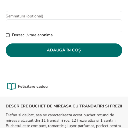
8
.
buchet crini
9
.
trandafiri albi
Semnatura (optional)
10
.
crin
Doresc livrare anonima
ADAUGĂ ÎN COȘ
Calitate Garantată
DESCRIERE BUCHET DE MIREASA CU TRANDAFIRI SI FREZII
Diafan si delicat, asa se caracterizeaza acest buchet rotund de
mireasa alcatuit din 11 trandafiri roz, 12 frezia alba si 1 santini.
Buchetul este compact, romantic și ușor parfumat, perfect pentru