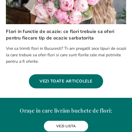
Flori in functie de ocazie: ce flori trebuie sa oferi
pentru fiecare tip de ocazie sarbatorita
Vrei sa trimiti flori in Bucuresti? Ti-am pregatit zece tipuri de ocazii
la care trebuie sa oferi flori si care sunt florile cele mai potrivite
pentru a fi oferite.
VEZI TOATE ARTICOLELE
Orașe în care livrăm buchete de flori:
Alba Iulia
Arad
Bacau
Baia Mare
Berceni
Bistrita
VEZI LISTA
Botosani
Bragadiru
Braila
Brasov
BUCURESTI