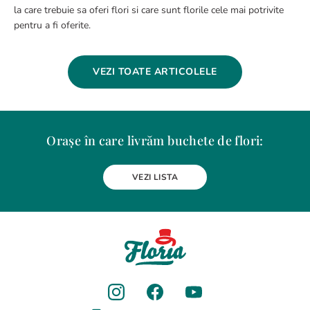
la care trebuie sa oferi flori si care sunt florile cele mai potrivite
pentru a fi oferite.
VEZI TOATE ARTICOLELE
Orașe în care livrăm buchete de flori:
Alba Iulia
Arad
Bacau
Baia Mare
Berceni
Bistrita
VEZI LISTA
Botosani
Bragadiru
Braila
Brasov
BUCURESTI
Buzau
Carei
Chiajna
Chitila
Cluj-Napoca
Constanta
Craiova
Curtea de Arges
Dobroesti
Domnesti
Drobeta-Turnu Severin
Dudu
Focsani
Galati
Giurgiu
Gura Humorului
Hunedoara
Iasi
Jilava
Lehliu-Gara
Lupeni
Magurele
Medias
Miercurea-Ciuc
Mizil
Moinesti
Odorheiu Secuiesc
Oradea
Otopeni
Pantelimon
Petrosani