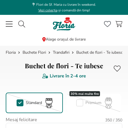
💐 Flori de Sf. Maria cu livrare în weekend.
Vezi colecția
și comandă din timp!
Caută flori, plante, cadouri...
Alege orașul de livrare
Buchete Flori
Trandafiri
Buchet de flori - Te iubesc
CĂUTĂRI POPULARE
1
.
bujor
Buchet de flori - Te iubesc
2
.
trandafir
Livrare în
2-4 ore
3
.
coroana funerara
4
.
floarea soarelui
5
.
buchet lalele
Standard
Premium
6
.
hortensie
Mesaj felicitare
350
/ 350
7
.
buchet trandafiri