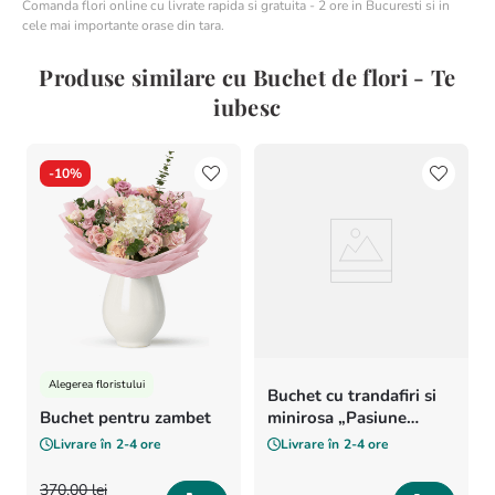
Comanda flori online cu livrate rapida si gratuita - 2 ore in Bucuresti si in
cele mai importante orase din tara.
Produse similare cu Buchet de flori - Te
iubesc
-
10%
Alegerea floristului
Buchet cu trandafiri si
Buchet pentru zambet
minirosa „Pasiune
pentru flori”
Livrare în
2-4 ore
Livrare în
2-4 ore
370
,
00
lei