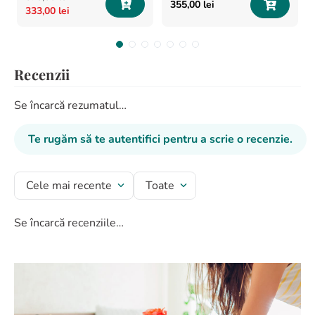
355
,
00
lei
333
,
00
lei
Recenzii
Se încarcă rezumatul…
Te rugăm să te autentifici pentru a scrie o recenzie.
Cele mai recente
Toate
Se încarcă recenziile…