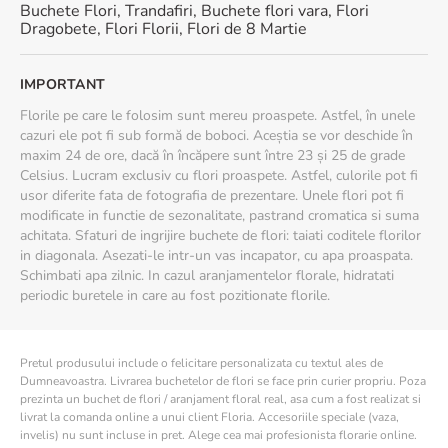
Buchete Flori
,
Trandafiri
,
Buchete flori vara
,
Flori
Dragobete
,
Flori Florii
,
Flori de 8 Martie
IMPORTANT
Florile pe care le folosim sunt mereu proaspete. Astfel, în unele
cazuri ele pot fi sub formă de boboci. Aceștia se vor deschide în
maxim 24 de ore, dacă în încăpere sunt între 23 și 25 de grade
Celsius. Lucram exclusiv cu flori proaspete. Astfel, culorile pot fi
usor diferite fata de fotografia de prezentare. Unele flori pot fi
modificate in functie de sezonalitate, pastrand cromatica si suma
achitata. Sfaturi de ingrijire buchete de flori: taiati coditele florilor
in diagonala. Asezati-le intr-un vas incapator, cu apa proaspata.
Schimbati apa zilnic. In cazul aranjamentelor florale, hidratati
periodic buretele in care au fost pozitionate florile.
Pretul produsului include o felicitare personalizata cu textul ales de
Dumneavoastra. Livrarea buchetelor de flori se face prin curier propriu. Poza
prezinta un buchet de flori / aranjament floral real, asa cum a fost realizat si
livrat la comanda online a unui client Floria. Accesoriile speciale (vaza,
invelis) nu sunt incluse in pret. Alege cea mai profesionista florarie online.