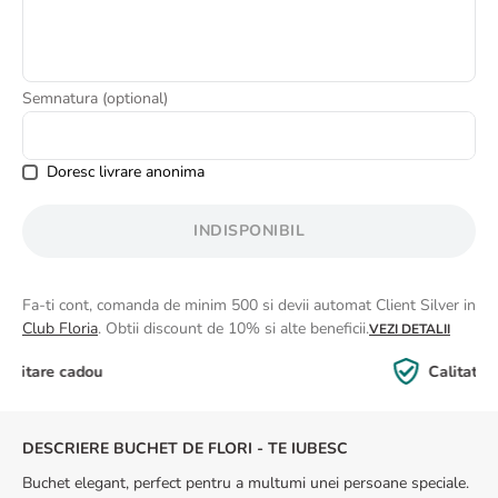
8
.
buchet crini
9
.
trandafiri albi
10
.
crin
Semnatura (optional)
Doresc livrare anonima
INDISPONIBIL
Fa-ti cont, comanda de minim 500 si devii automat Client Silver in
Club Floria
. Obtii discount de 10% si alte beneficii.
VEZI DETALII
Calitate Garantată
DESCRIERE BUCHET DE FLORI - TE IUBESC
Buchet elegant, perfect pentru a multumi unei persoane speciale.