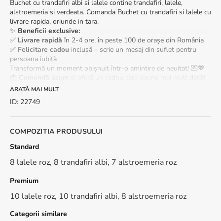
Buchet cu trandafiri albi si lalele contine trandafiri, lalele,
alstroemeria si verdeata. Comanda Buchet cu trandafiri si lalele cu
livrare rapida, oriunde in tara.
✨
Beneficii exclusive:
✅
Livrare rapidă
în 2-4 ore, în peste 100 de orașe din România
✅
Felicitare cadou
inclusă – scrie un mesaj din suflet pentru
persoana iubită
Transformă un moment obișnuit într-o amintire de neuitat! 💌💖
📩
Comandă acum
și oferă un cadou care spune mai mult decât
o mie de cuvinte!
ARATĂ MAI MULT
ID
:
22749
Ingrijit corespunzator, buchetul poate rezista in vaza
pana la 2 saptamani. Coditele florilor trebuie taiate
zilnic, in unghi de 45 de grade. Apa trebuie schimbata
COMPOZITIA PRODUSULUI
zilnic.
Standard
8 lalele roz, 8 trandafiri albi, 7 alstroemeria roz
Premium
10 lalele roz, 10 trandafiri albi, 8 alstroemeria roz
Categorii similare