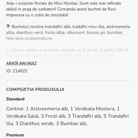
Adu-i surprize florale de Mos Nicolae. Sunt cele mai rafinate
delicii in prag de sarbatori! Comanda acest buchet de flori,
impreuna cu o cutie de ciocolata!
💐 Buchetul contine trandafiri albi, tradafiri mov-lila, alstroemeria
alba, dianthus verzi, frezia alba, viburnum, brunia gri, bumbac,
felie lime ca decoratiune.
✨ Livrare rapida cu avantaje speciale: in 2–4 ore, in peste 100 de
orase din Romania, plus o felicitare cadou pe care o poti
personaliza cu propriul mesaj.
ARATĂ MAI MULT
ID
:
214922
🌿 Ingrijire corecta: taie coditele 2 cm, foloseste apa plata si
schimb-o in fiecare zi.
COMPOZITIA PRODUSULUI
📏 Dimensiune buchet: 40 cm inaltime, 30 cm diametru
Standard
Contine: 1 Alstroemeria alb, 1 Verdeata Mostera, 1
Verdeata Salal, 3 Frezii alb, 3 Trandafiri alb, 5 Trandafiri
lila, 3 Dianthus verde, 3 Bumbac alb,
Premium