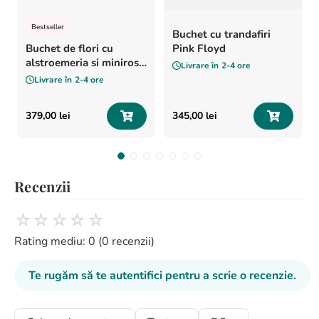
Bestseller
Buchet cu trandafiri
Buchet de flori cu
Pink Floyd
alstroemeria si minirosa
Livrare în
2-4 ore
„Vise colorate”
Livrare în
2-4 ore
379
,
00
lei
345
,
00
lei
Recenzii
☆
☆
☆
☆
☆
Rating mediu: 0
(0 recenzii)
Te rugăm să te autentifici pentru a scrie o recenzie.