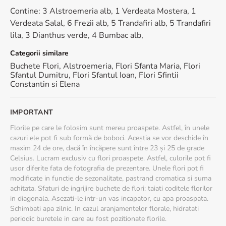
Contine: 3 Alstroemeria alb, 1 Verdeata Mostera, 1
Verdeata Salal, 6 Frezii alb, 5 Trandafiri alb, 5 Trandafiri
lila, 3 Dianthus verde, 4 Bumbac alb,
Categorii similare
Buchete Flori
,
Alstroemeria
,
Flori Sfanta Maria
,
Flori
Sfantul Dumitru
,
Flori Sfantul Ioan
,
Flori Sfintii
Constantin si Elena
IMPORTANT
Florile pe care le folosim sunt mereu proaspete. Astfel, în unele
cazuri ele pot fi sub formă de boboci. Aceștia se vor deschide în
maxim 24 de ore, dacă în încăpere sunt între 23 și 25 de grade
Celsius. Lucram exclusiv cu flori proaspete. Astfel, culorile pot fi
usor diferite fata de fotografia de prezentare. Unele flori pot fi
modificate in functie de sezonalitate, pastrand cromatica si suma
achitata. Sfaturi de ingrijire buchete de flori: taiati coditele florilor
in diagonala. Asezati-le intr-un vas incapator, cu apa proaspata.
Schimbati apa zilnic. In cazul aranjamentelor florale, hidratati
periodic buretele in care au fost pozitionate florile.