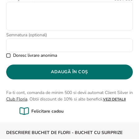
8
.
buchet crini
9
.
crin
10
.
ranunculus
Semnatura (optional)
Doresc livrare anonima
ADAUGĂ ÎN COȘ
Fa-ti cont, comanda de minim 500 si devii automat Client Silver in
Club Floria
. Obtii discount de 10% si alte beneficii.
VEZI DETALII
Calitate Garantată
DESCRIERE BUCHET DE FLORI - BUCHET CU SURPRIZE