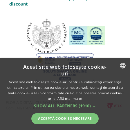
Detalii Contact
discount
Blog Flori
SOL
Informatii despre livrare
A.N.P.C.
Politica de returnare
A.N.P.C. - SAL
Fii partener Floria!
Acest site web folosește cookie-
uri
ROMANIAN
Acest site web folosește cookie-uri pentru a îmbunătăți experiența
utilizatorului. Prin utilizarea site-ului nostru web, sunteți de acord cu
ENGLISH
toate cookie-urile în conformitate cu Politica noastră privind cookie-
urile.
Află mai multe
FLORIA DIGITAL, CUI RO41927820, Reg.
SHOW ALL PARTNERS
(1910) →
Com. J40/15890/2019
ACCEPTĂ COOKIES NECESARE