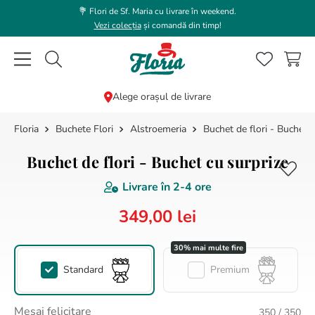
💐 Flori de Sf. Maria cu livrare în weekend.
Vezi colecția
și comandă din timp!
Caută flori, plante, cadouri...
Alege orașul de livrare
Buchete Flori
Alstroemeria
Buchet de flori - Buchet c
CĂUTĂRI POPULARE
1
.
trandafir
Buchet de flori - Buchet cu surprize
2
.
coroana funerara
Livrare în
2-4 ore
3
.
floarea soarelui
349
,
00
lei
4
.
buchet lalele
5
.
hortensie
Standard
Premium
6
.
buchet trandafiri
7
.
trandafiri albi
Mesaj felicitare
350
/ 350