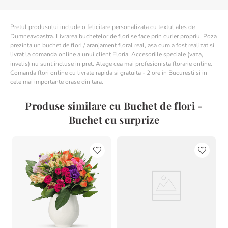
Pretul produsului include o felicitare personalizata cu textul ales de
Dumneavoastra. Livrarea buchetelor de flori se face prin curier propriu. Poza
prezinta un buchet de flori / aranjament floral real, asa cum a fost realizat si
livrat la comanda online a unui client Floria. Accesoriile speciale (vaza,
invelis) nu sunt incluse in pret. Alege cea mai profesionista florarie online.
Comanda flori online cu livrate rapida si gratuita - 2 ore in Bucuresti si in
cele mai importante orase din tara.
Produse similare cu Buchet de flori -
Buchet cu surprize