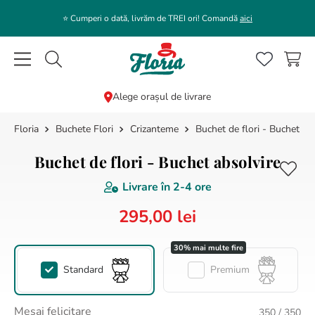
⭐️ Cumperi o dată, livrăm de TREI ori! Comandă
aici
Caută flori, plante, cadouri...
Alege orașul de livrare
Buchete Flori
Crizanteme
Buchet de flori - Buchet ab
CĂUTĂRI POPULARE
1
.
bujor
Buchet de flori - Buchet absolvire
2
.
trandafir
Livrare în
2-4 ore
3
.
coroana funerara
295
,
00
lei
4
.
floarea soarelui
5
.
buchet lalele
Standard
Premium
6
.
hortensie
7
.
buchet crini
Mesaj felicitare
350
/ 350