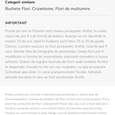
Categorii similare
Buchete Flori
,
Crizanteme
,
Flori de multumire
IMPORTANT
Florile pe care le folosim sunt mereu proaspete. Astfel, în unele
cazuri ele pot fi sub formă de boboci. Aceștia se vor deschide în
maxim 24 de ore, dacă în încăpere sunt între 23 și 25 de grade
Celsius. Lucram exclusiv cu flori proaspete. Astfel, culorile pot fi
usor diferite fata de fotografia de prezentare. Unele flori pot fi
modificate in functie de sezonalitate, pastrand cromatica si suma
achitata. Sfaturi de ingrijire buchete de flori: taiati coditele florilor
in diagonala. Asezati-le intr-un vas incapator, cu apa proaspata.
Schimbati apa zilnic. In cazul aranjamentelor florale, hidratati
periodic buretele in care au fost pozitionate florile.
Pretul produsului include o felicitare personalizata cu textul ales de
Dumneavoastra. Livrarea buchetelor de flori se face prin curier propriu. Poza
prezinta un buchet de flori / aranjament floral real, asa cum a fost realizat si
livrat la comanda online a unui client Floria. Accesoriile speciale (vaza,
invelis) nu sunt incluse in pret. Alege cea mai profesionista florarie online.