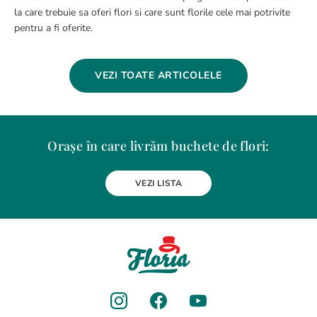
la care trebuie sa oferi flori si care sunt florile cele mai potrivite
pentru a fi oferite.
VEZI TOATE ARTICOLELE
Orașe în care livrăm buchete de flori:
Alba Iulia
Arad
Bacau
Baia Mare
Berceni
Bistrita
VEZI LISTA
Botosani
Bragadiru
Braila
Brasov
BUCURESTI
Buzau
Carei
Chiajna
Chitila
Cluj-Napoca
Constanta
Craiova
Curtea de Arges
Dobroesti
Domnesti
Drobeta-Turnu Severin
Dudu
Focsani
Galati
Giurgiu
Gura Humorului
Hunedoara
Iasi
Jilava
Lehliu-Gara
Lupeni
Magurele
Medias
Miercurea-Ciuc
Mizil
Moinesti
Odorheiu Secuiesc
Oradea
Otopeni
Pantelimon
Petrosani