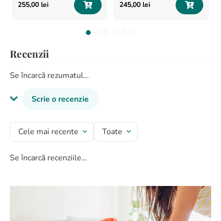
255
,
00
lei
245
,
00
lei
Recenzii
Se încarcă rezumatul…
Scrie o recenzie
Titlu recenzie
Cele mai recente
Toate
Se încarcă recenziile…
Evaluează produsul cu un rating între 1 și 5 stele
★
★
★
★
★
Numele tău