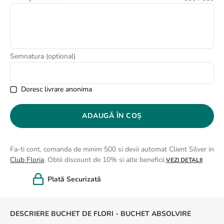
8
.
buchet trandafiri
9
.
trandafiri albi
10
.
crin
Semnatura (optional)
Doresc livrare anonima
ADAUGĂ ÎN COȘ
Fa-ti cont, comanda de minim 500 si devii automat Client Silver in
Club Floria
. Obtii discount de 10% si alte beneficii.
VEZI DETALII
Felicitare cadou
DESCRIERE BUCHET DE FLORI - BUCHET ABSOLVIRE