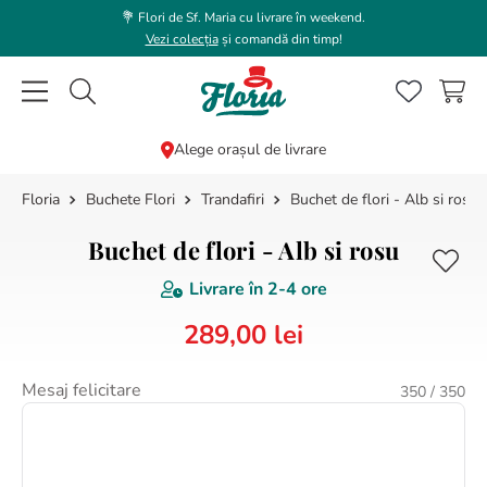
💐 Flori de Sf. Maria cu livrare în weekend.
Vezi colecția
și comandă din timp!
Caută flori, plante, cadouri...
Alege orașul de livrare
Buchete Flori
Trandafiri
Buchet de flori - Alb si rosu
CĂUTĂRI POPULARE
1
.
bujor
Buchet de flori - Alb si rosu
2
.
trandafir
Livrare în
2-4 ore
3
.
coroana funerara
289
,
00
lei
4
.
floarea soarelui
5
.
buchet lalele
Mesaj felicitare
350
/ 350
6
.
hortensie
7
.
buchet trandafiri