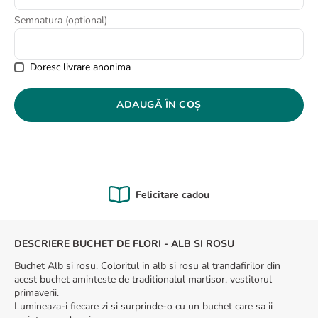
8
.
buchet crini
Semnatura (optional)
9
.
trandafiri albi
10
.
crin
Doresc livrare anonima
ADAUGĂ ÎN COȘ
Calitate Garantată
DESCRIERE BUCHET DE FLORI - ALB SI ROSU
Buchet Alb si rosu. Coloritul in alb si rosu al trandafirilor din
acest buchet aminteste de traditionalul martisor, vestitorul
primaverii.
Lumineaza-i fiecare zi si surprinde-o cu un buchet care sa ii