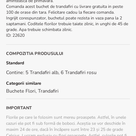
aminteasca de primavara.
Comanda acest buchet de trandafiri cu livrare gratuita in peste
100 de orase din tara. Felicitare cadou la fiecare comanda.
Ingrijit corespunzator, buchetul poate rezista in vaza pana la 2
saptamani. Coditele florilor trebuie taiate zilnic, in unghi de 45 de
grade. Apa trebuie schimbata zilnic.
ID
:
22620
COMPOZITIA PRODUSULUI
Standard
Contine: 5 Trandafiri alb, 6 Trandafiri rosu
Categorii similare
Buchete Flori
,
Trandafiri
IMPORTANT
Florile pe care le folosim sunt mereu proaspete. Astfel, în unele
cazuri ele pot fi sub formă de boboci. Aceștia se vor deschide în
maxim 24 de ore, dacă în încăpere sunt între 23 și 25 de grade
Celsius. Lucram exclusiv cu flori proaspete. Astfel, culorile pot fi