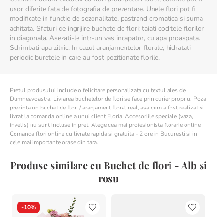
usor diferite fata de fotografia de prezentare. Unele flori pot fi
modificate in functie de sezonalitate, pastrand cromatica si suma
achitata. Sfaturi de ingrijire buchete de flori: taiati coditele florilor
in diagonala. Asezati-le intr-un vas incapator, cu apa proaspata.
Schimbati apa zilnic. In cazul aranjamentelor florale, hidratati
periodic buretele in care au fost pozitionate florile.
Pretul produsului include o felicitare personalizata cu textul ales de
Dumneavoastra. Livrarea buchetelor de flori se face prin curier propriu. Poza
prezinta un buchet de flori / aranjament floral real, asa cum a fost realizat si
livrat la comanda online a unui client Floria. Accesoriile speciale (vaza,
invelis) nu sunt incluse in pret. Alege cea mai profesionista florarie online.
Comanda flori online cu livrate rapida si gratuita - 2 ore in Bucuresti si in
cele mai importante orase din tara.
Produse similare cu Buchet de flori - Alb si
rosu
-
10%