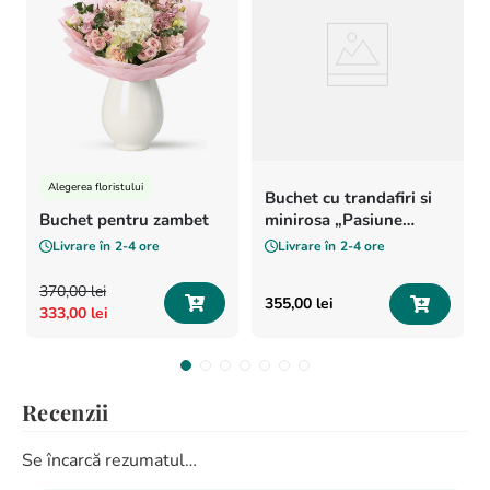
Alegerea floristului
Buchet cu trandafiri si
Buchet pentru zambet
minirosa „Pasiune
pentru flori”
Livrare în
2-4 ore
Livrare în
2-4 ore
370
,
00
lei
355
,
00
lei
333
,
00
lei
Recenzii
Se încarcă rezumatul…