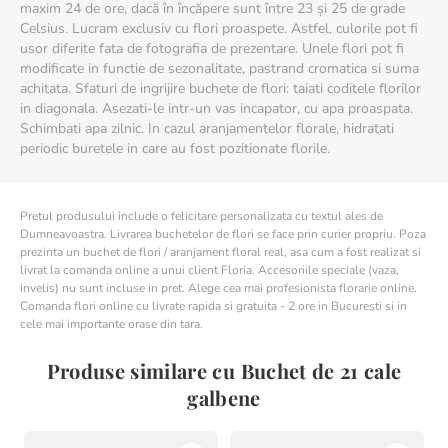
maxim 24 de ore, dacă în încăpere sunt între 23 și 25 de grade
Celsius. Lucram exclusiv cu flori proaspete. Astfel, culorile pot fi
usor diferite fata de fotografia de prezentare. Unele flori pot fi
modificate in functie de sezonalitate, pastrand cromatica si suma
achitata. Sfaturi de ingrijire buchete de flori: taiati coditele florilor
in diagonala. Asezati-le intr-un vas incapator, cu apa proaspata.
Schimbati apa zilnic. In cazul aranjamentelor florale, hidratati
periodic buretele in care au fost pozitionate florile.
Pretul produsului include o felicitare personalizata cu textul ales de
Dumneavoastra. Livrarea buchetelor de flori se face prin curier propriu. Poza
prezinta un buchet de flori / aranjament floral real, asa cum a fost realizat si
livrat la comanda online a unui client Floria. Accesoriile speciale (vaza,
invelis) nu sunt incluse in pret. Alege cea mai profesionista florarie online.
Comanda flori online cu livrate rapida si gratuita - 2 ore in Bucuresti si in
cele mai importante orase din tara.
Produse similare cu Buchet de 21 cale
galbene