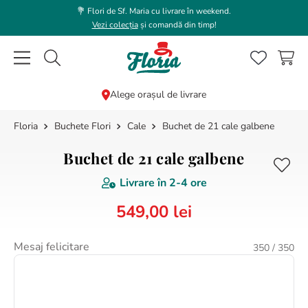
💐 Flori de Sf. Maria cu livrare în weekend.
Vezi colecția
și comandă din timp!
Caută flori, plante, cadouri...
Alege orașul de livrare
Buchete Flori
Cale
Buchet de 21 cale galbene
CĂUTĂRI POPULARE
1
.
bujor
Buchet de 21 cale galbene
2
.
trandafir
Livrare în
2-4 ore
3
.
coroana funerara
549
,
00
lei
4
.
floarea soarelui
5
.
buchet lalele
Mesaj felicitare
350
/ 350
6
.
hortensie
7
.
buchet trandafiri