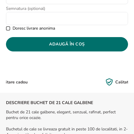
8
.
buchet crini
Semnatura (optional)
9
.
trandafiri albi
10
.
crin
Doresc livrare anonima
ADAUGĂ ÎN COȘ
Calitate Garantată
DESCRIERE BUCHET DE 21 CALE GALBENE
Buchet de 21 cale galbene, elegant, senzual, rafinat, perfect
pentru orice ocazie.
Buchetul de cale se livreaza gratuit in peste 100 de localitati, in 2-