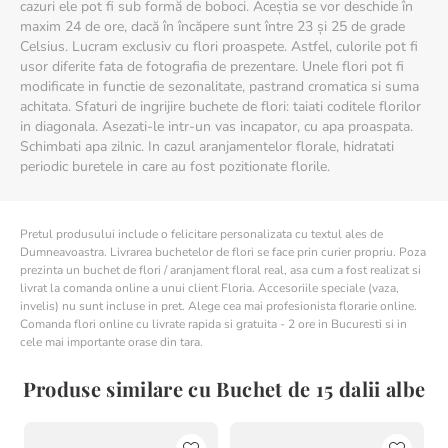
cazuri ele pot fi sub formă de boboci. Aceștia se vor deschide în
maxim 24 de ore, dacă în încăpere sunt între 23 și 25 de grade
Celsius. Lucram exclusiv cu flori proaspete. Astfel, culorile pot fi
usor diferite fata de fotografia de prezentare. Unele flori pot fi
modificate in functie de sezonalitate, pastrand cromatica si suma
achitata. Sfaturi de ingrijire buchete de flori: taiati coditele florilor
in diagonala. Asezati-le intr-un vas incapator, cu apa proaspata.
Schimbati apa zilnic. In cazul aranjamentelor florale, hidratati
periodic buretele in care au fost pozitionate florile.
Pretul produsului include o felicitare personalizata cu textul ales de
Dumneavoastra. Livrarea buchetelor de flori se face prin curier propriu. Poza
prezinta un buchet de flori / aranjament floral real, asa cum a fost realizat si
livrat la comanda online a unui client Floria. Accesoriile speciale (vaza,
invelis) nu sunt incluse in pret. Alege cea mai profesionista florarie online.
Comanda flori online cu livrate rapida si gratuita - 2 ore in Bucuresti si in
cele mai importante orase din tara.
Produse similare cu Buchet de 15 dalii albe