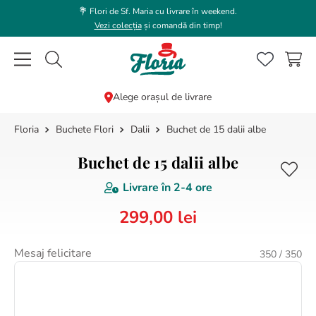
💐 Flori de Sf. Maria cu livrare în weekend.
Vezi colecția
și comandă din timp!
Caută flori, plante, cadouri...
Alege orașul de livrare
Buchete Flori
Dalii
Buchet de 15 dalii albe
CĂUTĂRI POPULARE
1
.
bujor
Buchet de 15 dalii albe
2
.
trandafir
Livrare în
2-4 ore
3
.
coroana funerara
299
,
00
lei
4
.
floarea soarelui
5
.
buchet lalele
Mesaj felicitare
350
/ 350
6
.
hortensie
7
.
buchet trandafiri