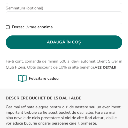
8
.
buchet crini
Semnatura (optional)
9
.
trandafiri albi
10
.
crin
Doresc livrare anonima
ADAUGĂ ÎN COȘ
Fa-ti cont, comanda de minim 500 si devii automat Client Silver in
Club Floria
. Obtii discount de 10% si alte beneficii.
VEZI DETALII
Calitate Garantată
DESCRIERE BUCHET DE 15 DALII ALBE
Cea mai rafinata alegere pentru o zi de nastere sau un eveniment
important trebuie sa fie acest buchet de dalii albe. Fara sa mai
aiba nevoie de nicio prezentare si nici de alte flori alaturi, daliile
vor aduce bucurie oricarei persoane care il primeste.