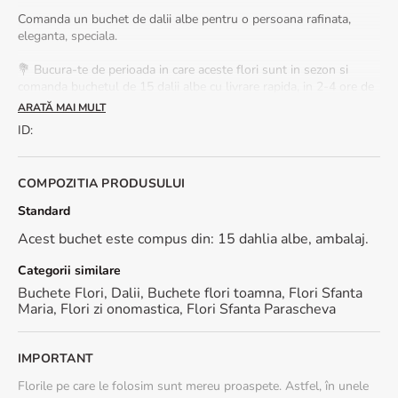
Comanda un buchet de dalii albe pentru o persoana rafinata,
eleganta, speciala.
💐 Bucura-te de perioada in care aceste flori sunt in sezon si
comanda buchetul de 15 dalii albe cu livrare rapida, in 2-4 ore de
la plasarea comenzii si procesarea platii. La fiecare comanda
ARATĂ MAI MULT
primesti o felicitare cadou.
ID
:
💧 Cum sa pastrezi florile proaspete:
COMPOZITIA PRODUSULUI
Taie tulpinile in unghi oblic
Apa se schimba zilnic
Standard
Tine aranjamentul ferit de caldura si razele soarelui
Acest buchet este compus din: 15 dahlia albe, ambalaj.
Sezonalitate: buchetele cu dalii sunt disponibile in perioada
Categorii similare
august-septembrie.
Buchete Flori
,
Dalii
,
Buchete flori toamna
,
Flori Sfanta
Maria
,
Flori zi onomastica
,
Flori Sfanta Parascheva
IMPORTANT
Florile pe care le folosim sunt mereu proaspete. Astfel, în unele