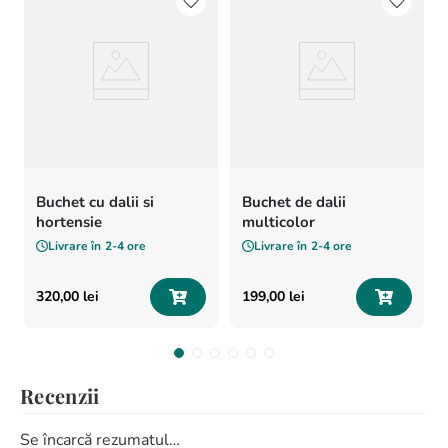
Buchet cu dalii si
Buchet de dalii
hortensie
multicolor
Livrare în
2-4 ore
Livrare în
2-4 ore
320
,
00
lei
199
,
00
lei
Recenzii
Se încarcă rezumatul…