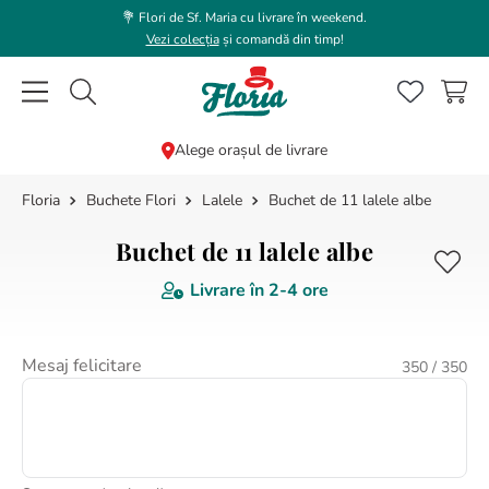
💐 Flori de Sf. Maria cu livrare în weekend.
Vezi colecția
și comandă din timp!
Caută flori, plante, cadouri...
Alege orașul de livrare
Buchete Flori
Lalele
Buchet de 11 lalele albe
CĂUTĂRI POPULARE
1
.
trandafir
Buchet de 11 lalele albe
2
.
coroana funerara
Livrare în
2-4 ore
3
.
floarea soarelui
4
.
buchet lalele
Mesaj felicitare
350
/ 350
5
.
hortensie
6
.
buchet trandafiri
7
.
trandafiri albi