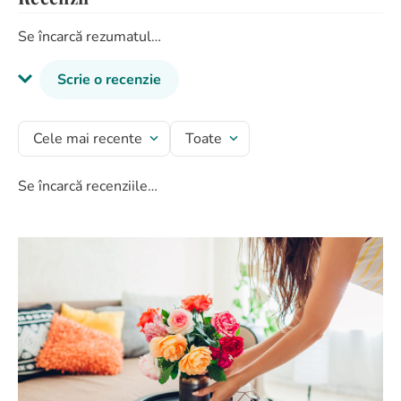
Se încarcă rezumatul…
Scrie o recenzie
Titlu recenzie
Cele mai recente
Toate
Se încarcă recenziile…
Evaluează produsul cu un rating între 1 și 5 stele
★
★
★
★
★
Numele tău
Adresă de e-mail