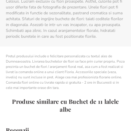
Celsius. Lucram exclusiv cu flori proaspete. Astfel, culorile pot fi
usor diferite fata de fotografia de prezentare. Unele flori pot fi
modificate in functie de sezonalitate, pastrand cromatica si suma
achitata. Sfaturi de ingrijire buchete de flori: taiati coditele florilor
in diagonala. Asezati-le intr-un vas incapator, cu apa proaspata.
Schimbati apa zilnic. In cazul aranjamentelor florale, hidratati
periodic buretele in care au fost pozitionate florile.
Pretul produsului include o felicitare personalizata cu textul ales de
Dumneavoastra. Livrarea buchetelor de flori se face prin curier propriu. Poza
prezinta un buchet de flori / aranjament floral real, asa cum a fost realizat si
livrat la comanda online a unui client Floria. Accesoriile speciale (vaza,
invelis) nu sunt incluse in pret. Alege cea mai profesionista florarie online.
Comanda flori online cu livrate rapida si gratuita - 2 ore in Bucuresti si in
cele mai importante orase din tara.
Produse similare cu Buchet de 11 lalele
albe
Recenzii