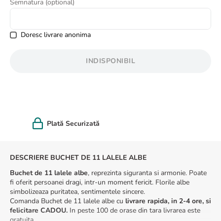
Semnatura (optional)
8
.
buchet crini
9
.
crin
Doresc livrare anonima
10
.
ranunculus
INDISPONIBIL
Felicitare cadou
DESCRIERE BUCHET DE 11 LALELE ALBE
Buchet de 11 lalele albe
, reprezinta siguranta si armonie. Poate
fi oferit persoanei dragi, intr-un moment fericit. Florile albe
simbolizeaza puritatea, sentimentele sincere.
Comanda Buchet de 11 lalele albe cu
livrare rapida, in 2-4 ore, si
felicitare CADOU.
In peste 100 de orase din tara livrarea este
gratuita.