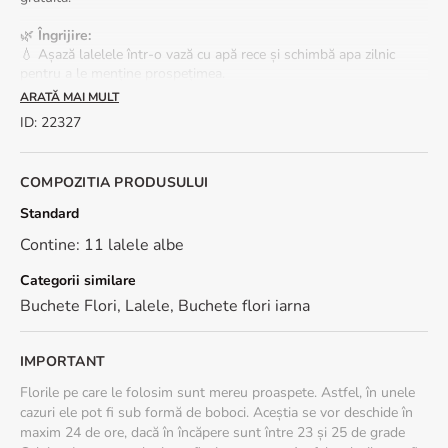
🌿
Îngrijire:
💧 Așază lalelele într-o vază cu apă rece și schimbă apa zilnic
pentru a le menține prospețimea.
❄️ Păstrează-le într-un loc răcoros, ferit de lumina directă a
ARATĂ MAI MULT
soarelui și de surse de căldură.
ID
:
22327
📩
Comandă acum
și oferă o explozie de prospețime în dar!
COMPOZITIA PRODUSULUI
Standard
Contine: 11 lalele albe
Categorii similare
Buchete Flori
,
Lalele
,
Buchete flori iarna
IMPORTANT
Florile pe care le folosim sunt mereu proaspete. Astfel, în unele
cazuri ele pot fi sub formă de boboci. Aceștia se vor deschide în
maxim 24 de ore, dacă în încăpere sunt între 23 și 25 de grade