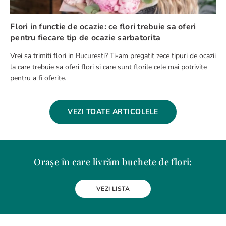
Flori in functie de ocazie: ce flori trebuie sa oferi
pentru fiecare tip de ocazie sarbatorita
Vrei sa trimiti flori in Bucuresti? Ti-am pregatit zece tipuri de ocazii
la care trebuie sa oferi flori si care sunt florile cele mai potrivite
pentru a fi oferite.
VEZI TOATE ARTICOLELE
Orașe în care livrăm buchete de flori:
Alba Iulia
Arad
Bacau
Baia Mare
Berceni
Bistrita
VEZI LISTA
Botosani
Bragadiru
Braila
Brasov
BUCURESTI
Buzau
Carei
Chiajna
Chitila
Cluj-Napoca
Constanta
Craiova
Curtea de Arges
Dobroesti