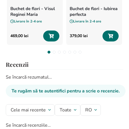
Buchet de flori - Visul
Buchet de flori - Iubirea
Reginei Maria
perfecta
Livrare în
2-4 ore
Livrare în
2-4 ore
469
,
00
lei
379
,
00
lei
Recenzii
Se încarcă rezumatul…
Te rugăm să te autentifici pentru a scrie o recenzie.
Cele mai recente
Toate
RO
Se încarcă recenziile…