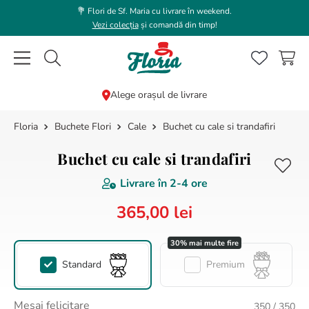
💐 Flori de Sf. Maria cu livrare în weekend.
Vezi colecția
și comandă din timp!
Caută flori, plante, cadouri...
Alege orașul de livrare
Buchete Flori
Cale
Buchet cu cale si trandafiri
CĂUTĂRI POPULARE
1
.
bujor
Buchet cu cale si trandafiri
2
.
trandafir
Livrare în
2-4 ore
3
.
coroana funerara
365
,
00
lei
4
.
floarea soarelui
5
.
buchet lalele
Standard
Premium
6
.
hortensie
7
.
buchet trandafiri
Mesaj felicitare
350
/ 350