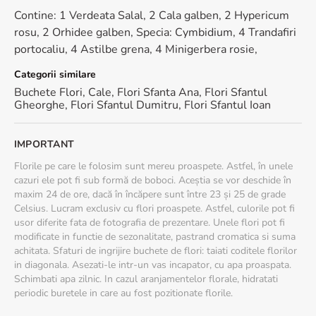
Contine: 1 Verdeata Salal, 2 Cala galben, 2 Hypericum
rosu, 2 Orhidee galben, Specia: Cymbidium, 4 Trandafiri
portocaliu, 4 Astilbe grena, 4 Minigerbera rosie,
Categorii similare
Buchete Flori
,
Cale
,
Flori Sfanta Ana
,
Flori Sfantul
Gheorghe
,
Flori Sfantul Dumitru
,
Flori Sfantul Ioan
IMPORTANT
Florile pe care le folosim sunt mereu proaspete. Astfel, în unele
cazuri ele pot fi sub formă de boboci. Aceștia se vor deschide în
maxim 24 de ore, dacă în încăpere sunt între 23 și 25 de grade
Celsius. Lucram exclusiv cu flori proaspete. Astfel, culorile pot fi
usor diferite fata de fotografia de prezentare. Unele flori pot fi
modificate in functie de sezonalitate, pastrand cromatica si suma
achitata. Sfaturi de ingrijire buchete de flori: taiati coditele florilor
in diagonala. Asezati-le intr-un vas incapator, cu apa proaspata.
Schimbati apa zilnic. In cazul aranjamentelor florale, hidratati
periodic buretele in care au fost pozitionate florile.