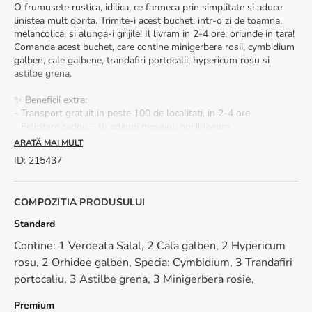
O frumusete rustica, idilica, ce farmeca prin simplitate si aduce
linistea mult dorita. Trimite-i acest buchet, intr-o zi de toamna,
melancolica, si alunga-i grijile! Il livram in 2-4 ore, oriunde in tara!
Comanda acest buchet, care contine minigerbera rosii, cymbidium
galben, cale galbene, trandafiri portocalii, hypericum rosu si
astilbe grena.
✨ Beneficii extra:
- Transport gratuit in peste 100 de localitati, in 2-4 ore
- Felicitare cadou – tu adaugi mesajul, noi il livram
ARATĂ MAI MULT
🌿 Sfaturi de ingrijire a buchetului:
ID
:
215437
- Foloseste apa plata
- Taie tulpinile oblic si schimba apa zilnic
- Tine buchetul intr-un loc racoros, ferit de soare
COMPOZITIA PRODUSULUI
*Lucram cu florile naturale, astfel ca pot exista diferente de
Standard
nuanta.
Contine: 1 Verdeata Salal, 2 Cala galben, 2 Hypericum
rosu, 2 Orhidee galben, Specia: Cymbidium, 3 Trandafiri
portocaliu, 3 Astilbe grena, 3 Minigerbera rosie,
Premium