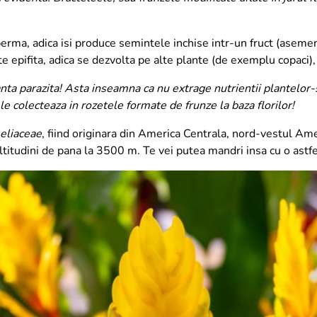
rma, adica isi produce semintele inchise intr-un fruct (asemen
te epifita, adica se dezvolta pe alte plante (de exemplu copaci),
ta parazita! Asta inseamna ca nu extrage nutrientii plantelor-su
 le colecteaza in rozetele formate de frunze la baza florilor!
eliaceae
, fiind originara din America Centrala, nord-vestul Amer
ltitudini de pana la 3500 m. Te vei putea mandri insa cu o astfel