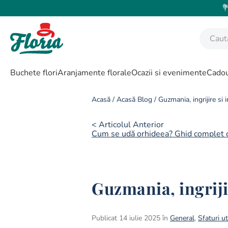
💐
Caută fl
CĂUTĂRI POPULARE
Buchete flori
Aranjamente florale
Ocazii si evenimente
Cadou
1
.
bujor
2
.
trandafir
Acasă
/
Acasă Blog
/
Guzmania, ingrijire si i
3
.
coroana funerara
< Articolul Anterior
4
.
floarea soarelui
Cum se udă orhideea? Ghid complet d
5
.
buchet lalele
6
.
hortensie
7
.
buchet trandafiri
Guzmania, ingrijir
8
.
buchet crini
9
.
trandafiri albi
Publicat 14 iulie 2025 în
General
,
Sfaturi ut
10
.
crin