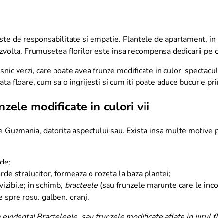
ste de responsabilitate si empatie. Plantele de apartament, in s
volta. Frumusetea florilor este insa recompensa dedicarii pe car
nic verzi, care poate avea frunze modificate in culori spectacu
a floare, cum sa o ingrijesti si cum iti poate aduce bucurie pri
zele modificate in culori vii
e Guzmania, datorita aspectului sau. Exista insa multe motive 
rde;
rde stralucitor, formeaza o rozeta la baza plantei;
 vizibile; in schimb,
bracteele
(sau frunzele marunte care le inco
e spre rosu, galben, oranj.
 evidenta! Bracteleele, sau frunzele modificate aflate in jurul flo