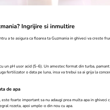
mania? Ingrijire si inmultire
 pentru a te asigura ca floarea ta Guzmania in ghiveci va creste f
cu un pH usor acid (5-6). Un amestec format din turba, pamant de
ga fertilizator o data pe luna, insa va trebui sa ai grija la conce
ata de apa
, este foarte important sa nu adaugi prea multa apa in ghiveci c
tegral rozeta, apoi umple-o din nou cu apa.