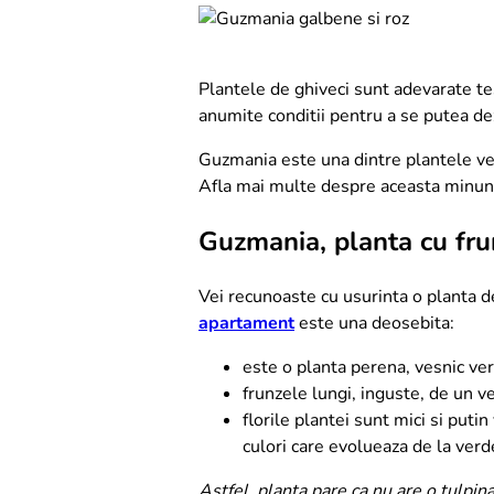
Plantele de ghiveci sunt adevarate te
anumite conditii pentru a se putea dez
Guzmania este una dintre plantele ves
Afla mai multe despre aceasta minunat
Guzmania, planta cu frun
Vei recunoaste cu usurinta o planta d
apartament
este una deosebita:
este o planta perena, vesnic ve
frunzele lungi, inguste, de un ve
florile plantei sunt mici si putin
culori care evolueaza de la verd
Astfel, planta pare ca nu are o tulpina