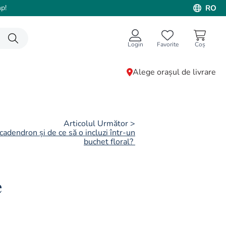
p!
RO
Login
Favorite
Alege orașul de livrare
Articolul Următor >
adendron și de ce să o incluzi într-un
buchet floral?
e