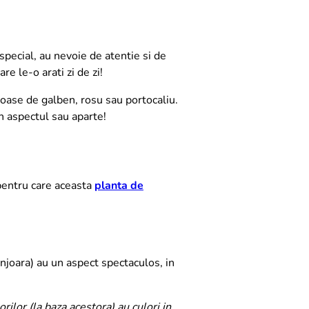
pecial, au nevoie de atentie si de
e le-o arati zi de zi!
loase de galben, rosu sau portocaliu.
n aspectul sau aparte!
pentru care aceasta
planta de
njoara) au un aspect spectaculos, in
rilor (la baza acestora) au culori in