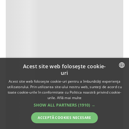
Acest site web folosește cookie-
uri
ROMANIAN
Acest site web folosește cookie-uri pentru a îmbunătăți experiența
utilizatorului. Prin utilizarea site-ului nostru web, sunteți de acord cu
ENGLISH
toate cookie-urile în conformitate cu Politica noastră privind cookie-
urile.
Află mai multe
SHOW ALL PARTNERS
(1910) →
ACCEPTĂ COOKIES NECESARE