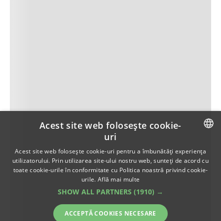
Acest site web folosește cookie-
uri
ROMANIAN
Acest site web folosește cookie-uri pentru a îmbunătăți experiența
utilizatorului. Prin utilizarea site-ului nostru web, sunteți de acord cu
ENGLISH
toate cookie-urile în conformitate cu Politica noastră privind cookie-
urile.
Află mai multe
SHOW ALL PARTNERS
(1910) →
ACCEPTĂ COOKIES NECESARE