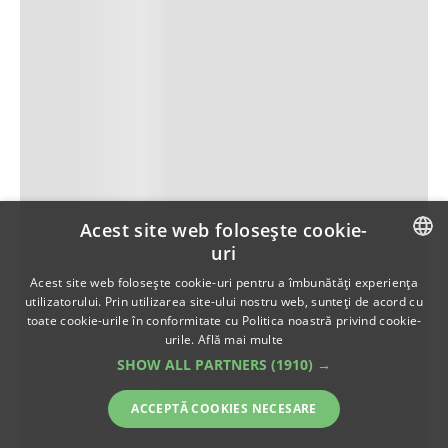
Acest site web folosește cookie-
uri
ROMANIAN
Acest site web folosește cookie-uri pentru a îmbunătăți experiența
utilizatorului. Prin utilizarea site-ului nostru web, sunteți de acord cu
ENGLISH
toate cookie-urile în conformitate cu Politica noastră privind cookie-
urile.
Află mai multe
SHOW ALL PARTNERS
(1910) →
ACCEPTĂ COOKIES NECESARE