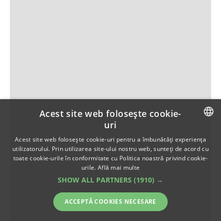
Acest site web folosește cookie-
uri
ROMANIAN
Acest site web folosește cookie-uri pentru a îmbunătăți experiența
utilizatorului. Prin utilizarea site-ului nostru web, sunteți de acord cu
ENGLISH
toate cookie-urile în conformitate cu Politica noastră privind cookie-
urile.
Află mai multe
SHOW ALL PARTNERS
(1910) →
ACCEPTĂ COOKIES NECESARE