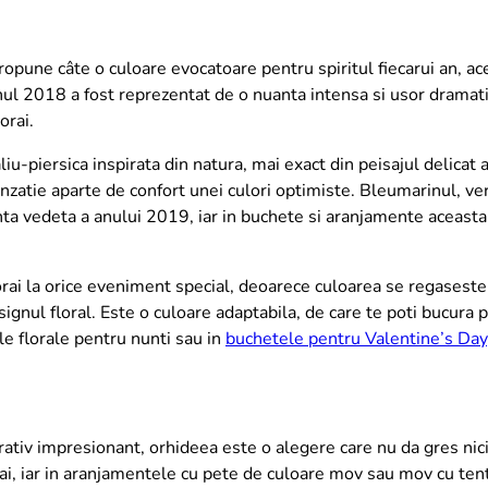
ropune câte o culoare evocatoare pentru spiritul fiecarui an, 
nul 2018 a fost reprezentat de o nuanta intensa si usor dramati
orai.
u-piersica inspirata din natura, mai exact din peisajul delicat a
enzatie aparte de confort unei culori optimiste. Bleumarinul, ve
ta vedeta a anului 2019, iar in buchete si aranjamente aceasta 
ri corai la orice eveniment special, deoarece culoarea se regasest
ignul floral. Este o culoare adaptabila, de care te poti bucura p
le florale pentru nunti sau in
buchetele pentru Valentine’s
Da
y
ativ impresionant, orhideea este o alegere care nu da gres nicio
ai, iar in aranjamentele cu pete de culoare mov sau mov cu tent