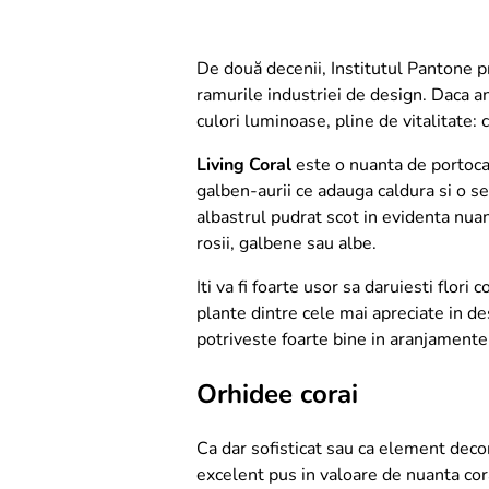
De două decenii, Institutul Pantone p
ramurile industriei de design. Daca a
culori luminoase, pline de vitalitate: c
Living Coral
este o nuanta de portocali
galben-aurii ce adauga caldura si o s
albastrul pudrat scot in evidenta nuan
rosii, galbene sau albe.
Iti va fi foarte usor sa daruiesti flo
plante dintre cele mai apreciate in des
potriveste foarte bine in aranjamente
Orhidee corai
Ca dar sofisticat sau ca element decor
excelent pus in valoare de nuanta cor