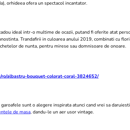
), orhideea ofera un spectacol incantator.
cadou ideal intr-o multime de ocazii, putand fi oferite atat persoa
nostinta. Trandafirii in culoarea anului 2019, combinati cu flori
uchetelor de nunta, pentru mirese sau domnisoare de onoare.
m/ro/albastru-bouquet-colorat-coral-3824652/
 garoafele sunt o alegere inspirata atunci cand vrei sa daruiest
entele de masa
, dandu-le un aer usor vintage.