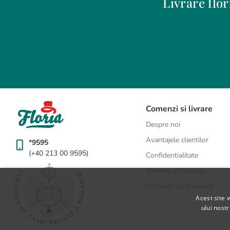
Livrare flo
Alba Iulia
Buzau
Arad
Carei
Bacau
Chiajna
Baia Mare
Chitila
Berceni
Cluj-Napoca
Bistrita
Constanta
Comenzi si livrare
Botosani
Craiova
Despre noi
Bragadiru
Curtea de Arges
Avantajele clientilor
*9595
Braila
Dobroesti
(+40 213 00 9595)
Confidentialitate
Brasov
Domnesti
BUCURESTI
Drobeta-Turnu Severin
Termeni si Conditii
Program de fidelizare
Acest site 
ului nost