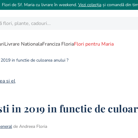
 Flori de Sf. Maria cu livrare în weekend.
Vezi colecția
și comandă din tim
ori, plante, cadouri...
ri
Livrare Nationala
Franciza Floria
Flori pentru Maria
n 2019 in functie de culoarea anului ?
ea si el
sti in 2019 in functie de culoa
eneral
de Andreea Floria