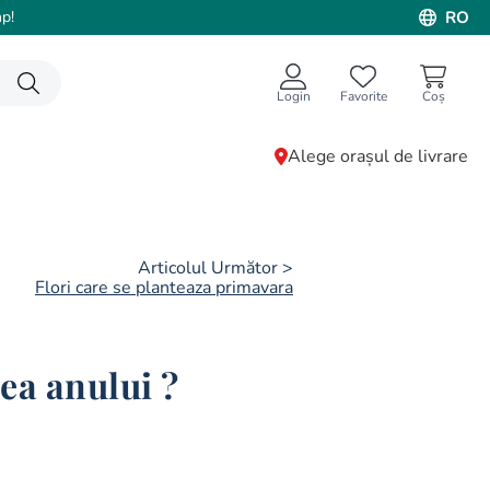
p!
RO
Login
Favorite
Alege orașul de livrare
Articolul Următor >
Flori care se planteaza primavara
rea anului ?