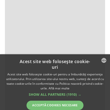
Acest site web folosește cookie-
uri
ROMANIAN
Acest site web folosește cookie-uri pentru a îmbunătăți experiența
utilizatorului. Prin utilizarea site-ului nostru web, sunteți de acord cu
ENGLISH
toate cookie-urile în conformitate cu Politica noastră privind cookie-
urile.
Află mai multe
SHOW ALL PARTNERS
(1910) →
ACCEPTĂ COOKIES NECESARE