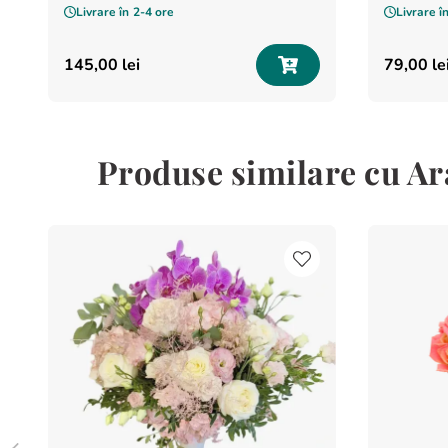
Livrare în
2-4 ore
Livrare î
145
,
00
lei
79
,
00
le
Produse similare cu Ar