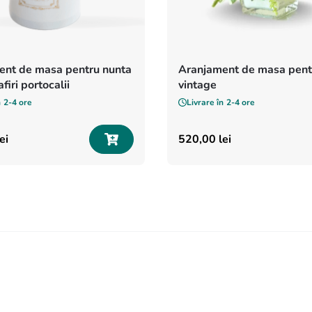
ent de masa pentru nunta
Aranjament de masa pent
firi portocalii
vintage
n
2-4 ore
Livrare în
2-4 ore
ei
520
,
00
lei