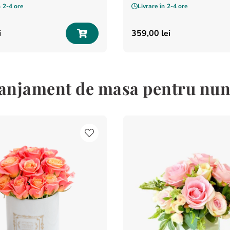
n
2-4 ore
Livrare în
2-4 ore
i
359
,
00
lei
anjament de masa pentru nunt