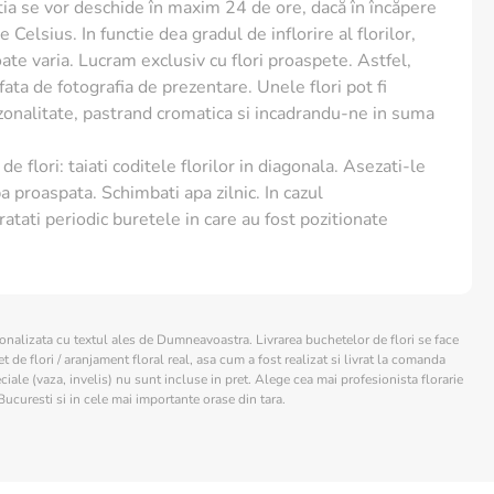
ia se vor deschide în maxim 24 de ore, dacă în încăpere
 Celsius. In functie dea gradul de inflorire al florilor,
te varia. Lucram exclusiv cu flori proaspete. Astfel,
e fata de fotografia de prezentare. Unele flori pot fi
ezonalitate, pastrand cromatica si incadrandu-ne in suma
de flori: taiati coditele florilor in diagonala. Asezati-le
a proaspata. Schimbati apa zilnic. In cazul
ratati periodic buretele in care au fost pozitionate
sonalizata cu textul ales de Dumneavoastra. Livrarea buchetelor de flori se face
 de flori / aranjament floral real, asa cum a fost realizat si livrat la comanda
ciale (vaza, invelis) nu sunt incluse in pret. Alege cea mai profesionista florarie
Bucuresti si in cele mai importante orase din tara.