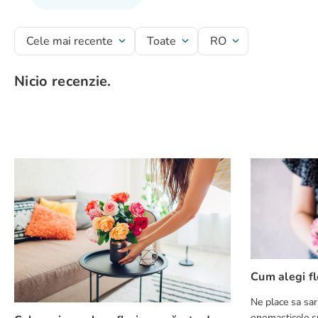
Titlu recenzie
Cele mai recente
Toate
RO
Nicio recenzie.
Evaluează produsul cu un rating între 1 și 5 stele
★
★
★
★
★
Numele tău
Adresă de e-mail
Scrie o recenzie
Cum alegi fl
Ne place sa sar
onomasticele su