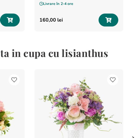
Livrare în
2-4 ore
160
,
00
lei
a in cupa cu lisianthus