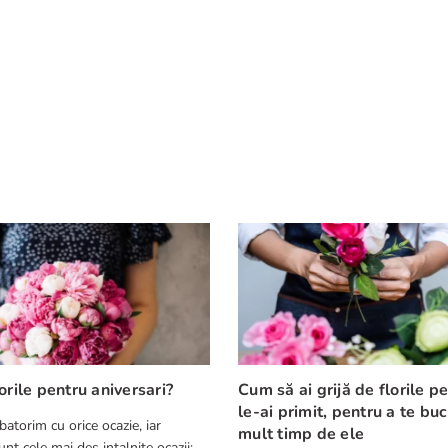
orile pentru aniversari?
Cum să ai grijă de florile p
le-ai primit, pentru a te bu
batorim cu orice ocazie, iar
mult timp de ele
nt cele mai des intalnite ocazii: