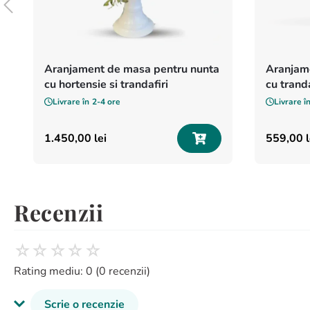
Aranjament de masa pentru nunta
Aranjam
cu hortensie si trandafiri
cu tranda
Livrare în
2-4 ore
Livrare î
1
.
450
,
00
lei
559
,
00
l
Recenzii
☆
☆
☆
☆
☆
Rating mediu: 0
(0 recenzii)
Scrie o recenzie