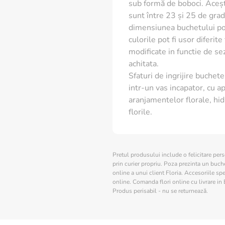
sub formă de boboci. Aceșt
sunt între 23 și 25 de grade
dimensiunea buchetului poa
culorile pot fi usor diferit
modificate in functie de s
achitata.
Sfaturi de ingrijire buchete 
intr-un vas incapator, cu ap
aranjamentelor florale, hid
florile.
Pretul produsului include o felicitare per
prin curier propriu. Poza prezinta un buchet
online a unui client Floria. Accesoriile spe
online. Comanda flori online cu livrare in 
Produs perisabil - nu se returnează.