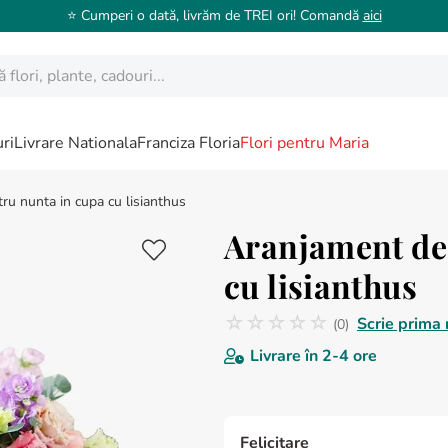
⭐️ Cumperi o dată, livrăm de TREI ori! Comandă
aici
ori, plante, cadouri...
ri
Livrare Nationala
Franciza Floria
Flori pentru Maria
u nunta in cupa cu lisianthus
Aranjament de
cu lisianthus
☆
☆
☆
☆
☆
Scrie prima 
(
0
)
Nicio recenzie
Livrare în
2-4 ore
Felicitare