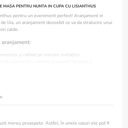
E MASA PENTRU NUNTA IN CUPA CU LISIANTHUS
anthus pentru un eveniment perfect! Aranjament in
i de lila, un aranjament deosebit ce va da stralucire unui
ori calde.
t aranjament:
rmonios și rafinat pe mesele invitaților
tență excelentă și rămâne proaspăt întreaga zi
oor sau outdoor, în orice sezon.
et.
le
sunt mereu proaspete. Astfel, în unele cazuri ele pot fi