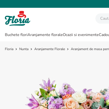
Caută fl
CĂUTĂRI POPULARE
Buchete flori
Aranjamente florale
Ocazii si evenimente
Cadou
1
.
bujor
2
.
trandafir
Nunta
Aranjamente Florale
Aranjament de masa pentr
3
.
coroana funerara
4
.
floarea soarelui
5
.
buchet lalele
6
.
hortensie
7
.
buchet trandafiri
8
.
buchet crini
9
.
trandafiri albi
10
.
crin