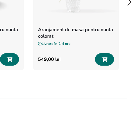
ru nunta
Aranjament de masa pentru nunta
colorat
Livrare în
2-4 ore
549
,
00
lei