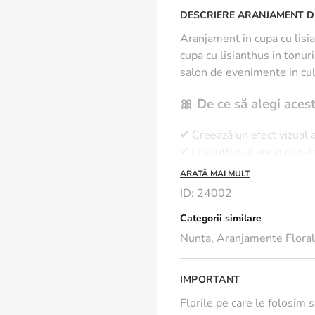
DESCRIERE ARANJAMENT D
Aranjament in cupa cu lisi
cupa cu lisianthus in tonur
salon de evenimente in cul
🎀
De ce să alegi aces
✔ Creează un efect vizual a
✔ Lisianthusul are o rezis
✔ Potrivit pentru nunți ind
ARATĂ MAI MULT
ID
:
24002
*Vasul nu este inclus in pr
Categorii similare
Nunta
,
Aranjamente Flora
IMPORTANT
Florile pe care le folosim 