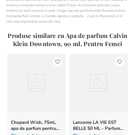
livrat la comanda online a unui client Floria. Accesoriile speciale (vaza,
invelis) nu sunt incluse in pret. Alege cea mai profesionista florarie online.
Comanda flori online cu livrate rapida si gratuita - 2 ore in Bucuresti si in
cele mai importante orase din tara.
Produse similare cu Apa de parfum Calvin
Klein Downtown, 90 ml, Pentru Femei
Chopard Wish, 75ml,
Lancome LA VIE EST
apa de parfum pentru
BELLE 50 ML - Parfum
femei
pentru femei