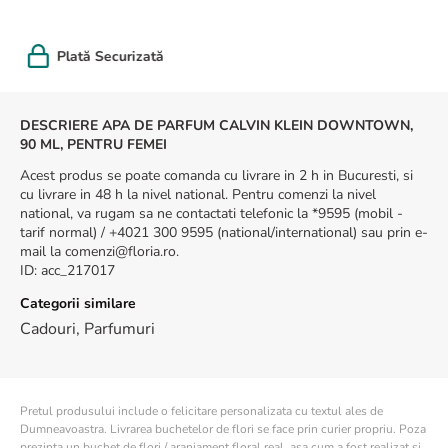
8
.
trandafiri albi
9
.
crin
Felicitare cadou
10
.
ranunculus
DESCRIERE APA DE PARFUM CALVIN KLEIN DOWNTOWN,
90 ML, PENTRU FEMEI
Acest produs se poate comanda cu livrare in 2 h in Bucuresti, si
cu livrare in 48 h la nivel national. Pentru comenzi la nivel
national, va rugam sa ne contactati telefonic la *9595 (mobil -
tarif normal) / +4021 300 9595 (national/international) sau prin e-
mail la comenzi@floria.ro.
ID
:
acc_217017
Categorii similare
Cadouri
,
Parfumuri
Pretul produsului include o felicitare personalizata cu textul ales de
Dumneavoastra. Livrarea buchetelor de flori se face prin curier propriu. Poza
prezinta un buchet de flori / aranjament floral real, asa cum a fost realizat si