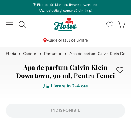
💐 Flori de Sf. Maria cu livrare în weekend.
Vezi colecția
și comandă din timp!
Caută flori, plante, cadouri...
Alege orașul de livrare
Cadouri
Parfumuri
Apa de parfum Calvin Klein Down
CĂUTĂRI POPULARE
1
.
trandafir
Apa de parfum Calvin Klein
2
.
coroana funerara
Downtown, 90 ml, Pentru Femei
3
.
floarea soarelui
Livrare în
2-4 ore
4
.
buchet lalele
5
.
hortensie
INDISPONIBIL
6
.
buchet trandafiri
7
.
buchet crini