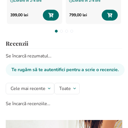
Livrare în
2-4 ore
Livrare în
2-4 ore
399
,
00
lei
799
,
00
lei
Recenzii
Se încarcă rezumatul…
Te rugăm să te autentifici pentru a scrie o recenzie.
Cele mai recente
Toate
Se încarcă recenziile…