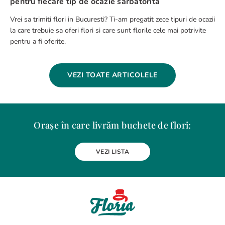
pentru fiecare tip de ocazie sarbatorita
Vrei sa trimiti flori in Bucuresti? Ti-am pregatit zece tipuri de ocazii
la care trebuie sa oferi flori si care sunt florile cele mai potrivite
pentru a fi oferite.
VEZI TOATE ARTICOLELE
Orașe în care livrăm buchete de flori:
Alba Iulia
Arad
Bacau
Baia Mare
Berceni
Bistrita
VEZI LISTA
Botosani
Bragadiru
Braila
Brasov
BUCURESTI
Buzau
Carei
Chiajna
Chitila
Cluj-Napoca
Constanta
Craiova
Curtea de Arges
Dobroesti
Domnesti
Drobeta-Turnu Severin
Dudu
Focsani
Galati
Giurgiu
Gura Humorului
Hunedoara
Iasi
Jilava
Lehliu-Gara
Lupeni
Magurele
Medias