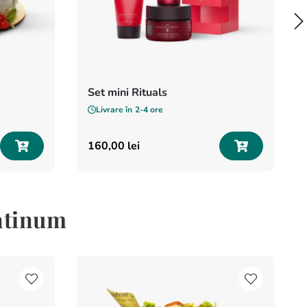
Set mini Rituals
Livrare în
2-4 ore
160
,
00
lei
latinum