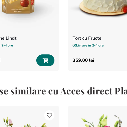
e Lindt
Tort cu Fructe
n
2-4 ore
Livrare în
2-4 ore
i
359
,
00
lei
e similare cu Acces direct P