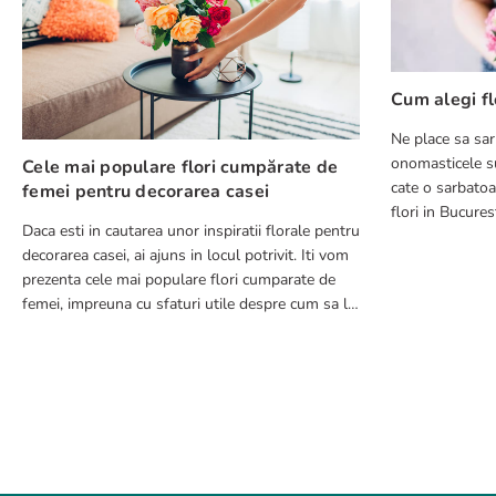
Scrie o recenzie
Cum alegi fl
Ne place sa sar
onomasticele su
Cele mai populare flori cumpărate de
cate o sarbatoa
femei pentru decorarea casei
flori in Bucuresti in 2-4 ore pentru 
Daca esti in cautarea unor inspiratii florale pentru
pierzi timp cu a
decorarea casei, ai ajuns in locul potrivit. Iti vom
TRIMITE RECENZIE
prezenta cele mai populare flori cumparate de
femei, impreuna cu sfaturi utile despre cum sa le
integrezi in decorul tau.