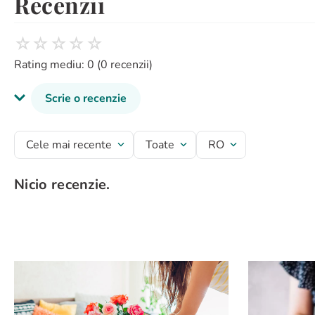
Recenzii
☆
☆
☆
☆
☆
Rating mediu: 0
(0 recenzii)
Scrie o recenzie
Titlu recenzie
Cele mai recente
Toate
RO
Nicio recenzie.
Evaluează produsul cu un rating între 1 și 5 stele
★
★
★
★
★
Numele tău
Adresă de e-mail