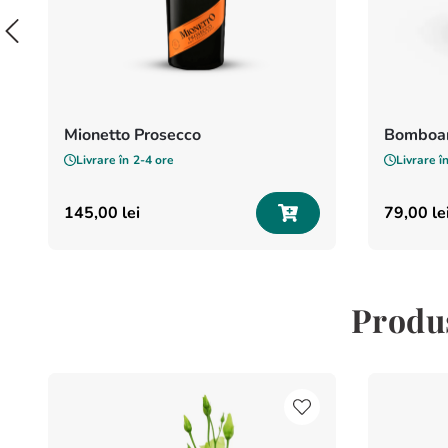
Mionetto Prosecco
Bomboan
Livrare în
2-4 ore
Livrare î
145
,
00
lei
79
,
00
le
Produs