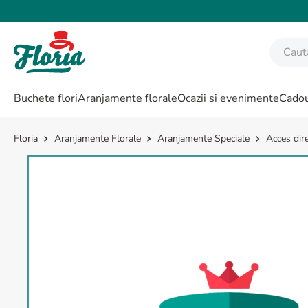
Caută fl
CĂUTĂRI POPULARE
Buchete flori
Aranjamente florale
Ocazii si evenimente
Cadou
1
.
bujor
2
.
trandafir
Aranjamente Florale
Aranjamente Speciale
Acces dir
3
.
coroana funerara
4
.
floarea soarelui
5
.
buchet lalele
6
.
hortensie
7
.
trandafiri albi
8
.
buchet crini
9
.
buchet trandafiri
10
.
crin