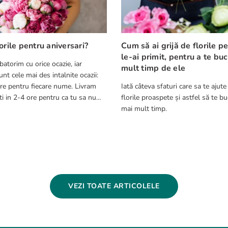
orile pentru aniversari?
Cum să ai grijă de florile p
le-ai primit, pentru a te bu
batorim cu orice ocazie, iar
mult timp de ele
nt cele mai des intalnite ocazii:
re pentru fiecare nume. Livram
Iată câteva sfaturi care sa te ajute
ca tu sa nu
florile proaspete și astfel să te bu
cest aspect.
mai mult timp.
VEZI TOATE ARTICOLELE