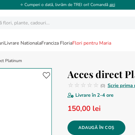
⭐️ Cumperi o dată, livrăm de TREI ori! Comandă
aici
ori, plante, cadouri...
ri
Livrare Nationala
Franciza Floria
Flori pentru Maria
ect Platinum
Acces direct P
☆
☆
☆
☆
☆
Scrie prima 
(
0
)
Nicio recenzie
Livrare în
2-4 ore
150
,
00
lei
ADAUGĂ ÎN COȘ