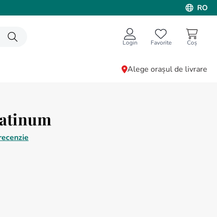
RO
Login
Favorite
Alege orașul de livrare
latinum
recenzie