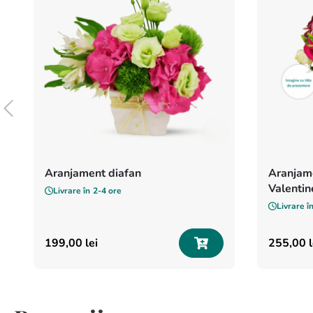
Aranjament diafan
Aranjame
Valentin
Livrare în
2-4 ore
Livrare î
199
,
00
lei
255
,
00