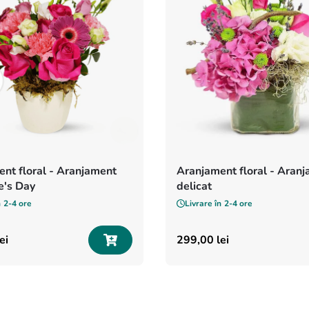
nt floral - Aranjament
Aranjament floral - Aran
e's Day
delicat
n
2-4 ore
Livrare în
2-4 ore
lei
299
,
00
lei