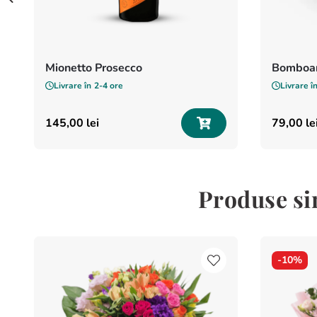
Mionetto Prosecco
Bomboan
Livrare în
2-4 ore
Livrare î
145
,
00
lei
79
,
00
le
Produse si
-
10%