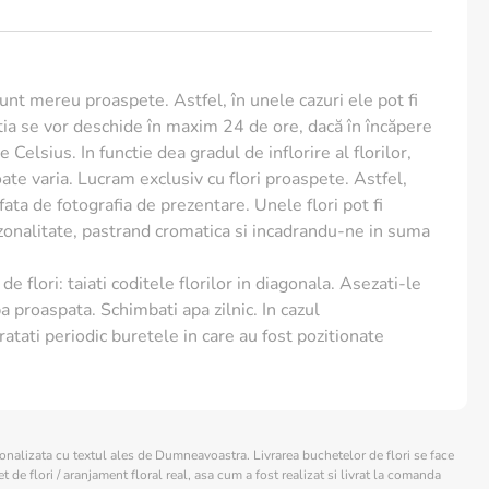
nu lasa apa pe tulpina, muguri sau frunze.
sunt mereu proaspete. Astfel, în unele cazuri ele pot fi
me) - 30 cm (diametrul buchetului)
ia se vor deschide în maxim 24 de ore, dacă în încăpere
 Celsius. In functie dea gradul de inflorire al florilor,
te varia. Lucram exclusiv cu flori proaspete. Astfel,
e fata de fotografia de prezentare. Unele flori pot fi
ezonalitate, pastrand cromatica si incadrandu-ne in suma
de flori: taiati coditele florilor in diagonala. Asezati-le
a proaspata. Schimbati apa zilnic. In cazul
ratati periodic buretele in care au fost pozitionate
sonalizata cu textul ales de Dumneavoastra. Livrarea buchetelor de flori se face
 de flori / aranjament floral real, asa cum a fost realizat si livrat la comanda