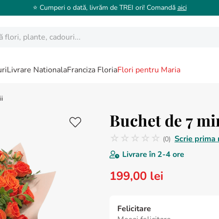
⭐️ Cumperi o dată, livrăm de TREI ori! Comandă
aici
ori, plante, cadouri...
ri
Livrare Nationala
Franciza Floria
Flori pentru Maria
i
Buchet de 7 mi
☆
☆
☆
☆
☆
Scrie prima 
(
0
)
Nicio recenzie
Livrare în
2-4 ore
199
,
00
lei
Felicitare