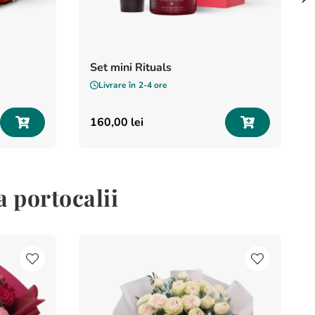
Set mini Rituals
Livrare în
2-4 ore
160
,
00
lei
 portocalii