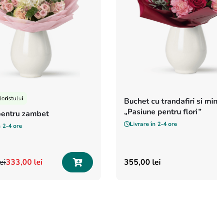
loristului
Buchet cu trandafiri si mi
„Pasiune pentru flori”
pentru zambet
Livrare în
2-4 ore
n
2-4 ore
lei
333
,
00
lei
355
,
00
lei