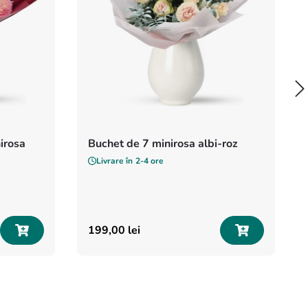
nirosa
Buchet de 7 minirosa albi-roz
Livrare în
2-4 ore
199
,
00
lei