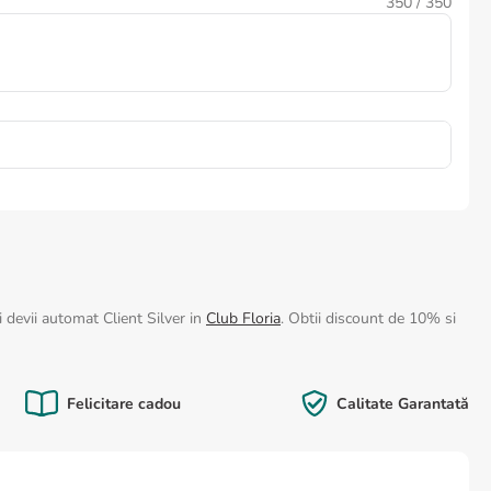
350
/ 350
 devii automat Client Silver in
Club Floria
. Obtii discount de 10% si
Felicitare cadou
Calitate Garantată