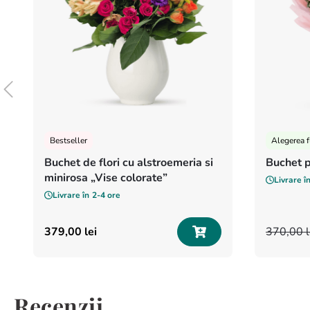
Bestseller
Alegerea f
Buchet de flori cu alstroemeria si
Buchet 
minirosa „Vise colorate”
Livrare î
Livrare în
2-4 ore
379
,
00
lei
370
,
00
Recenzii