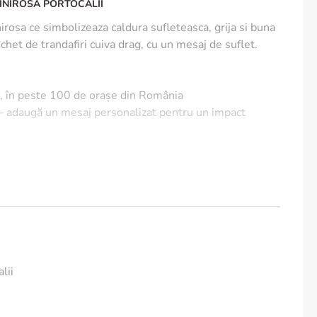
INIROSA PORTOCALII
rosa ce simbolizeaza caldura sufleteasca, grija si buna
uchet de trandafiri cuiva drag, cu un mesaj de suflet.
e, în peste 100 de orașe din România
 – adaugă un mesaj personalizat pentru un impact
flori naturale, proaspete, nuanta acestora poate fi
a de prezentare.
eziste cat mai mult? Iata cum poti sa pastrezi florile
mp:
le vaza pana la jumatate.
a de lamaie si putin zahar.
lii
orilor, e indicat sa faci acest lucru sub apa. Taiate in aer
ucand la moartea prematura a plantei. Taie codita oblic,