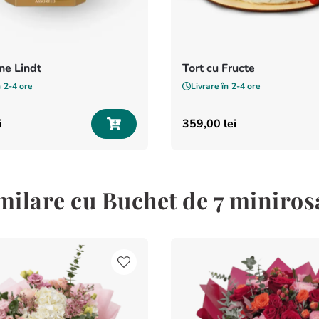
e Lindt
Tort cu Fructe
n
2-4 ore
Livrare în
2-4 ore
i
359
,
00
lei
milare cu Buchet de 7 minirosa