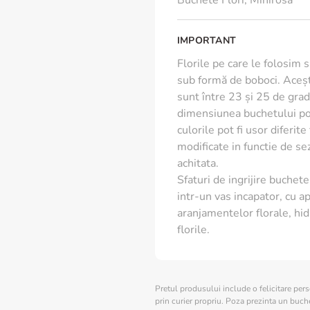
Buchete Flori
,
Minirosa
- Cand pui florile in vaza, 
- Schimba apa zilnic.
IMPORTANT
Florile pe care le folosim 
Dimensiune: 40 cm (inalti
sub formă de boboci. Aceșt
sunt între 23 și 25 de grade
dimensiunea buchetului poa
culorile pot fi usor diferit
modificate in functie de s
achitata.
Sfaturi de ingrijire buchete 
intr-un vas incapator, cu ap
aranjamentelor florale, hid
florile.
Pretul produsului include o felicitare per
prin curier propriu. Poza prezinta un buchet