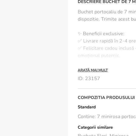
DESCRIERE BUCHET DE 7 M
Buchet portocaliu de 7 mini
dispozitie. Trimite acest b
✨ Beneficii exclusive:
✅ Livrare rapidă în 2-4 or
✅ Felicitare cadou inclusă
emoțional puternic.
*Pentru ca lucram doar cu 
ARATĂ MAI MULT
diferita fata de fotografi
ID
:
23157
🌿 Vrei ca acest buchet sa r
COMPOZITIA PRODUSULUI
proaspete cat mai mult ti
- Foloseste apa plata. Ump
Standard
- Toarna in apa putina zeam
Contine: 7 minirosa portoca
- Atunci cand tai coditele fl
Categorii similare
liber, tija absoarbe aer, d
aproximativ 2 cm.