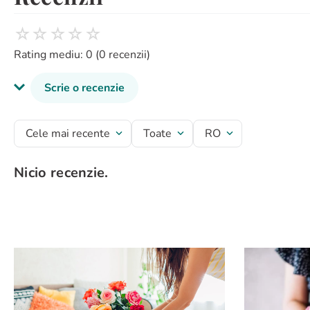
☆
☆
☆
☆
☆
Rating mediu: 0
(0 recenzii)
Scrie o recenzie
Titlu recenzie
Cele mai recente
Toate
RO
Nicio recenzie.
Evaluează produsul cu un rating între 1 și 5 stele
★
★
★
★
★
Numele tău
Adresă de e-mail