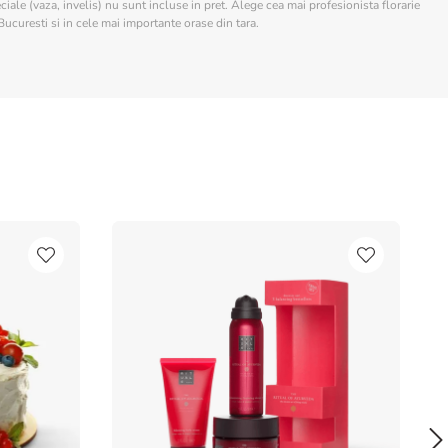
ciale (vaza, invelis) nu sunt incluse in pret. Alege cea mai profesionista florarie
Bucuresti si in cele mai importante orase din tara.