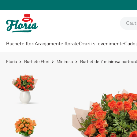
Caută fl
CĂUTĂRI POPULARE
Buchete flori
Aranjamente florale
Ocazii si evenimente
Cadou
1
.
bujor
2
.
trandafir
Buchete Flori
Minirosa
Buchet de 7 minirosa portocali
3
.
coroana funerara
4
.
floarea soarelui
5
.
buchet lalele
6
.
hortensie
7
.
buchet trandafiri
8
.
buchet crini
9
.
trandafiri albi
10
.
crin