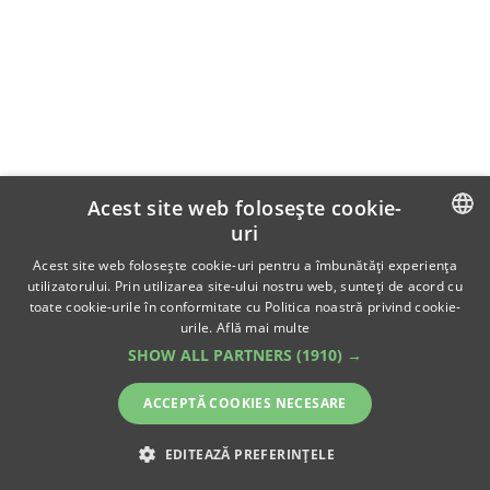
Acest site web folosește cookie-
uri
ROMANIAN
Acest site web folosește cookie-uri pentru a îmbunătăți experiența
utilizatorului. Prin utilizarea site-ului nostru web, sunteți de acord cu
ENGLISH
toate cookie-urile în conformitate cu Politica noastră privind cookie-
urile.
Află mai multe
SHOW ALL PARTNERS
(1910) →
ACCEPTĂ COOKIES NECESARE
EDITEAZĂ PREFERINȚELE