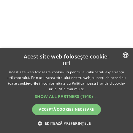
Acest site web folosește cookie-
uri
ROMANIAN
Acest site web folosește cookie-uri pentru a îmbunătăți experiența
utilizatorului. Prin utilizarea site-ului nostru web, sunteți de acord cu
ENGLISH
toate cookie-urile în conformitate cu Politica noastră privind cookie-
urile.
Află mai multe
SHOW ALL PARTNERS
(1910) →
ACCEPTĂ COOKIES NECESARE
EDITEAZĂ PREFERINȚELE