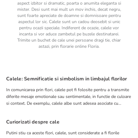
aspect izbitor si dramatic, poarta o anumita eleganta si
mister. Desi sunt mai mult un mov inchis, decat negru,
sunt foarte apreciate de doamne si domnisoare pentru
aspectul lor sic. Calele sunt un cadou deosebit si unic
pentru ocazii speciale. Indiferent de ocazie, calele vor
incanta si vor aduce zambetul pe buzele destinatarei.
Trimite un buchet de cale unei persoane dragi tie, chiar
astazi, prin florarie online Floria.
Calele: Semnificatie si simbolism in limbajul florilor
In comunicarea prin flori, calele pot fi folosite pentru a transmite
diferite mesaje emotionale sau sentimentale, in functie de culoare
si context. De exemplu, calele albe sunt adesea asociate cu
puritatea si eleganta si sunt utilizate frecvent in buchete de nunti.
Curiorizati despre cale
Putini stiu ca aceste flori, calele, sunt considerate a fi florile