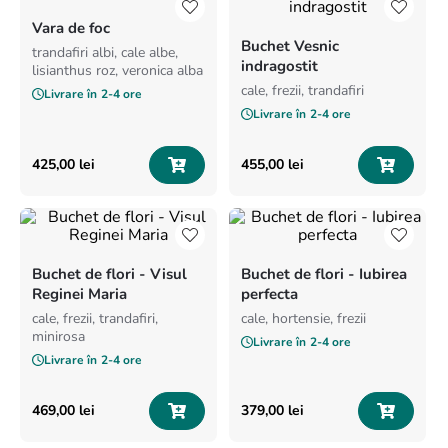
8
.
buchet crini
Vara de foc
Buchet Vesnic
9
.
trandafiri albi
trandafiri albi, cale albe,
indragostit
lisianthus roz, veronica alba
10
.
crin
cale, frezii, trandafiri
Livrare în
2-4 ore
Livrare în
2-4 ore
425
,
00
lei
455
,
00
lei
Buchet de flori - Visul
Buchet de flori - Iubirea
Reginei Maria
perfecta
cale, frezii, trandafiri,
cale, hortensie, frezii
minirosa
Livrare în
2-4 ore
Livrare în
2-4 ore
469
,
00
lei
379
,
00
lei