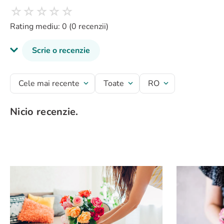
☆
☆
☆
☆
☆
Rating mediu: 0
(0 recenzii)
Scrie o recenzie
Titlu recenzie
Cele mai recente
Toate
RO
Nicio recenzie.
Evaluează produsul cu un rating între 1 și 5 stele
★
★
★
★
★
Numele tău
Adresă de e-mail