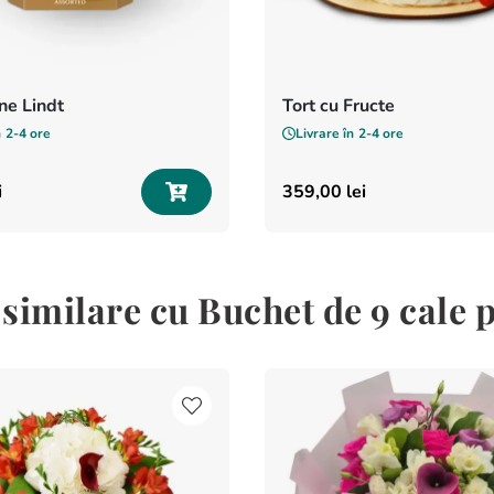
e Lindt
Tort cu Fructe
n
2-4 ore
Livrare în
2-4 ore
i
359
,
00
lei
similare cu Buchet de 9 cale p