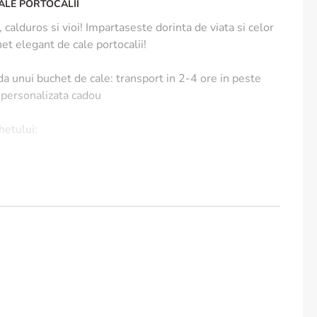
ALE PORTOCALII
 calduros si vioi! Impartaseste dorinta de viata si celor
het elegant de cale portocalii!
a unui buchet de cale: transport in 2-4 ore in peste
e personalizata cadou
chetului:
apa zilnic
 racoros
inaltime, 30 cm diametru
el ca pot exista mici diferente de nuanta.