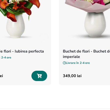
e flori - Iubirea perfecta
Buchet de flori - Buchet de
imperiale
n
2-4 ore
Livrare în
2-4 ore
ei
349
,
00
lei