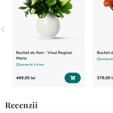
Buchet de flori - Visul Reginei
Buchet d
Maria
Livrare î
Livrare în
2-4 ore
469
,
00
lei
379
,
00
l
Recenzii