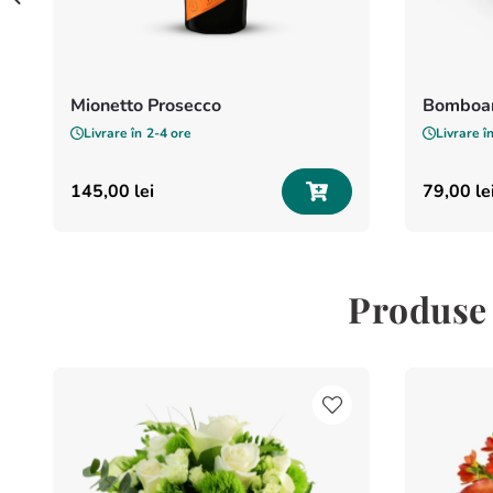
Mionetto Prosecco
Bomboan
Livrare în
2-4 ore
Livrare î
145
,
00
lei
79
,
00
le
Produse 