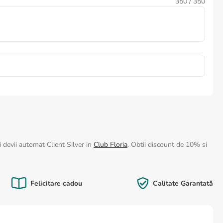
350
/ 350
 devii automat Client Silver in
Club Floria
. Obtii discount de 10% si
Felicitare cadou
Calitate Garantată