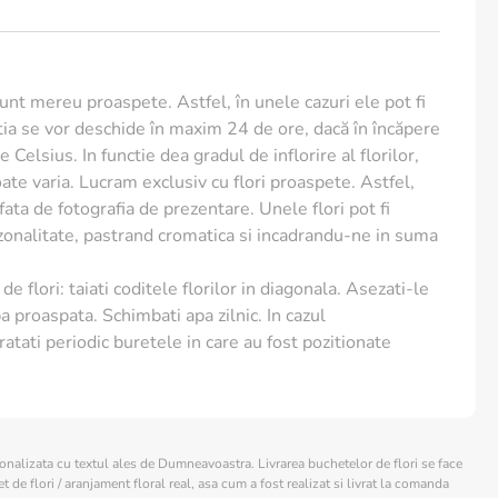
sunt mereu proaspete. Astfel, în unele cazuri ele pot fi
ia se vor deschide în maxim 24 de ore, dacă în încăpere
 Celsius. In functie dea gradul de inflorire al florilor,
te varia. Lucram exclusiv cu flori proaspete. Astfel,
e fata de fotografia de prezentare. Unele flori pot fi
ezonalitate, pastrand cromatica si incadrandu-ne in suma
de flori: taiati coditele florilor in diagonala. Asezati-le
a proaspata. Schimbati apa zilnic. In cazul
ratati periodic buretele in care au fost pozitionate
sonalizata cu textul ales de Dumneavoastra. Livrarea buchetelor de flori se face
 de flori / aranjament floral real, asa cum a fost realizat si livrat la comanda