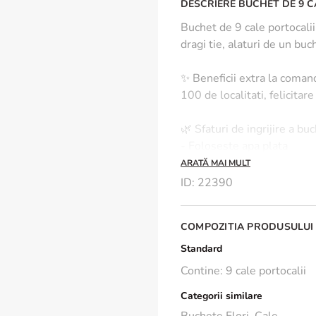
DESCRIERE BUCHET DE 9 C
Buchet de 9 cale portocalii,
dragi tie, alaturi de un buc
✨ Beneficii extra la comand
100 de localitati, felicitar
🌿 Sfaturi de ingrijire a bu
- Foloseste apa plata
- Taie tulpinile si schimba 
ARATĂ MAI MULT
- Tine buchetul intr-un loc
ID
:
22390
Dimensiuni buchet: 40 cm 
COMPOZITIA PRODUSULUI
*Florile sunt naturale, astf
Standard
Contine: 9 cale portocalii
Categorii similare