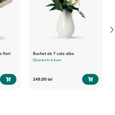
 flori
Buchet de 7 cale albe
Livrare în
2-4 ore
249
,
00
lei