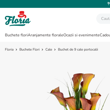
💐
Caută fl
CĂUTĂRI POPULARE
Buchete flori
Aranjamente florale
Ocazii si evenimente
Cadou
1
.
bujor
2
.
trandafir
Buchete Flori
Cale
Buchet de 9 cale portocalii
3
.
coroana funerara
4
.
floarea soarelui
5
.
buchet lalele
6
.
hortensie
7
.
buchet crini
8
.
buchet trandafiri
9
.
trandafiri albi
10
.
crin