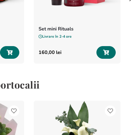
Set mini Rituals
Livrare în
2-4 ore
160
,
00
lei
ortocalii