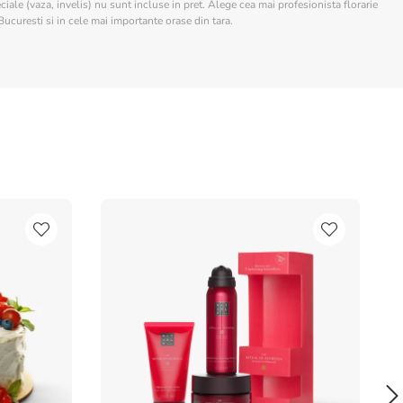
ciale (vaza, invelis) nu sunt incluse in pret. Alege cea mai profesionista florarie
Bucuresti si in cele mai importante orase din tara.