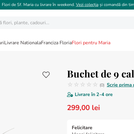
 Flori de Sf. Maria cu livrare în weekend.
Vezi colecția
și comandă din tim
ori, plante, cadouri...
ri
Livrare Nationala
Franciza Floria
Flori pentru Maria
Buchet de 9 cal
☆
☆
☆
☆
☆
Scrie prima 
(
0
)
Nicio recenzie
Livrare în
2-4 ore
299
,
00
lei
Felicitare