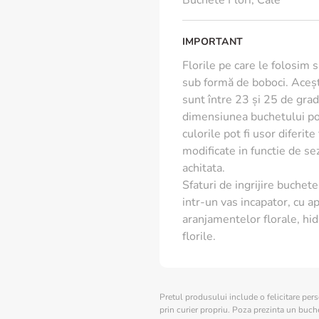
Buchete Flori
,
Cale
IMPORTANT
Florile pe care le folosim 
sub formă de boboci. Aceșt
sunt între 23 și 25 de grade
dimensiunea buchetului poa
culorile pot fi usor diferit
modificate in functie de s
achitata.
Sfaturi de ingrijire buchete 
intr-un vas incapator, cu ap
aranjamentelor florale, hid
florile.
Pretul produsului include o felicitare per
prin curier propriu. Poza prezinta un buchet