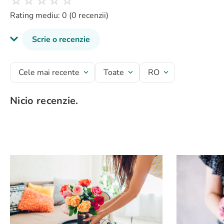
Rating mediu: 0
(0 recenzii)
Scrie o recenzie
Titlu recenzie
Cele mai recente
Toate
RO
Nicio recenzie.
Evaluează produsul cu un rating între 1 și 5 stele
★
★
★
★
★
Numele tău
Adresă de e-mail
Scrie o recenzie