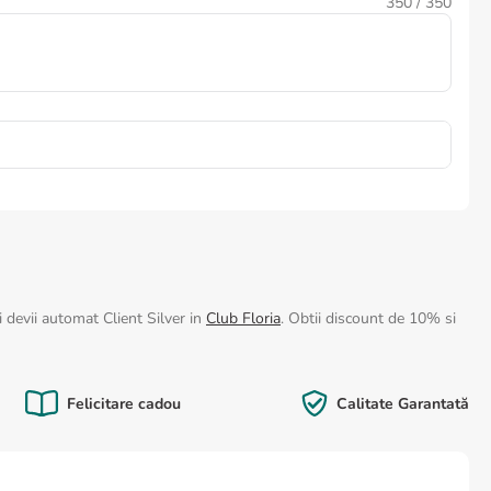
350
/ 350
 devii automat Client Silver in
Club Floria
. Obtii discount de 10% si
Felicitare cadou
Calitate Garantată