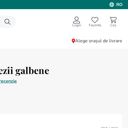
RO
Login
Favorite
Alege orașul de livrare
ezii galbene
recenzie