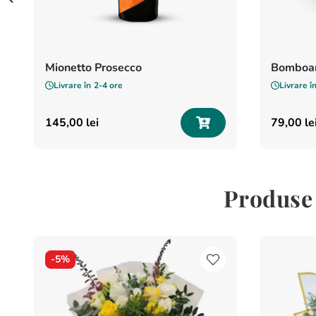
Mionetto Prosecco
Bomboan
Livrare în
2-4 ore
Livrare î
145
,
00
lei
79
,
00
le
Produse 
-
5%