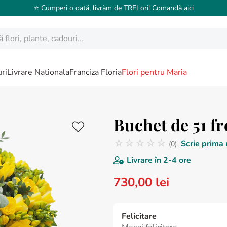
⭐️ Cumperi o dată, livrăm de TREI ori! Comandă
aici
ori, plante, cadouri...
ri
Livrare Nationala
Franciza Floria
Flori pentru Maria
Buchet de 51 fr
☆
☆
☆
☆
☆
Scrie prima 
(
0
)
Nicio recenzie
Livrare în
2-4 ore
730
,
00
lei
Felicitare