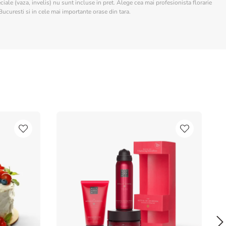
ciale (vaza, invelis) nu sunt incluse in pret. Alege cea mai profesionista florarie
Bucuresti si in cele mai importante orase din tara.