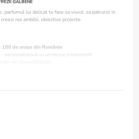
FREZII GALBENE
 parfumul lui delicat te face sa visezi, sa patrunzi in
creezi noi ambitii, obiective proiecte.
te 100 de orașe din România
– personalizează cu un mesaj emoționant
uncție de disponibilitate
me:
n vas curat cu apă proaspătă, schimbată zilnic.
are 2-3 zile pentru a menține prospețimea.
 la soare și temperaturile extreme pentru o durată mai
 un buchet vibrant, plin de culoare și parfum!