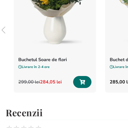
Buchetul Soare de flori
Buchet d
Livrare în
2-4 ore
Livrare î
299
,
00
lei
284
,
05
lei
285
,
00
l
Recenzii
☆
☆
☆
☆
☆