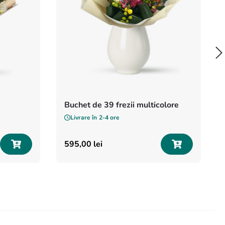
Buchet de 39 frezii multicolore
Livrare în
2-4 ore
595
,
00
lei