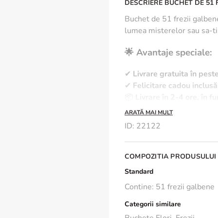
DESCRIERE BUCHET DE 51 
Buchet de 51 frezii galbene,
lumea misterelor sau sa-ti 
🌟 Avantaje speciale:
✔
Livrare gratuita în pes
✔
Felicitare cadou inclusă
📦
Livrare în 2-4 ore, în f
ARATĂ MAI MULT
🌿 Îngrijire și prospeți
ID
:
22122
💧 Păstrează florile într-u
✂ Taie tijele oblic la fiec
COMPOZITIA PRODUSULUI
🌡️ Evită expunerea directă
Standard
lungă de viață.
Contine: 51 frezii galbene
📩
Comandă acum
și oferă
Categorii similare