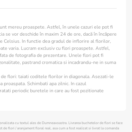
sunt mereu proaspete. Astfel, în unele cazuri ele pot fi
ia se vor deschide în maxim 24 de ore, dacă în încăpere
 Celsius. In functie dea gradul de inflorire al florilor,
te varia. Lucram exclusiv cu flori proaspete. Astfel,
e fata de fotografia de prezentare. Unele flori pot fi
ezonalitate, pastrand cromatica si incadrandu-ne in suma
de flori: taiati coditele florilor in diagonala. Asezati-le
a proaspata. Schimbati apa zilnic. In cazul
ratati periodic buretele in care au fost pozitionate
sonalizata cu textul ales de Dumneavoastra. Livrarea buchetelor de flori se face
 de flori / aranjament floral real, asa cum a fost realizat si livrat la comanda