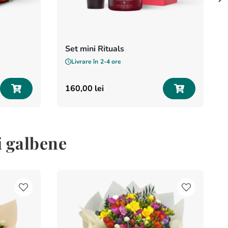
Set mini Rituals
Livrare în
2-4 ore
160
,
00
lei
i galbene