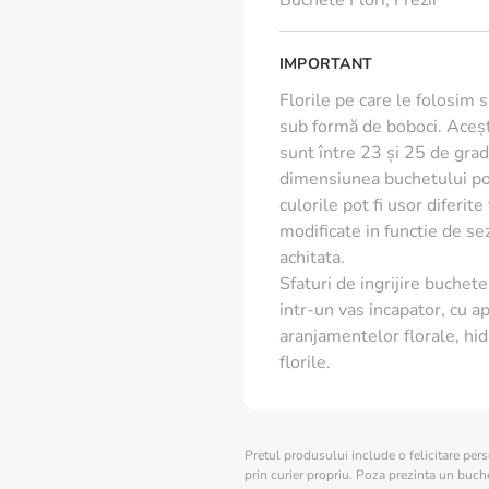
Buchete Flori
,
Frezii
IMPORTANT
Florile pe care le folosim 
sub formă de boboci. Aceșt
sunt între 23 și 25 de grade
dimensiunea buchetului poa
culorile pot fi usor diferit
modificate in functie de s
achitata.
Sfaturi de ingrijire buchete 
intr-un vas incapator, cu ap
aranjamentelor florale, hid
florile.
Pretul produsului include o felicitare per
prin curier propriu. Poza prezinta un buchet