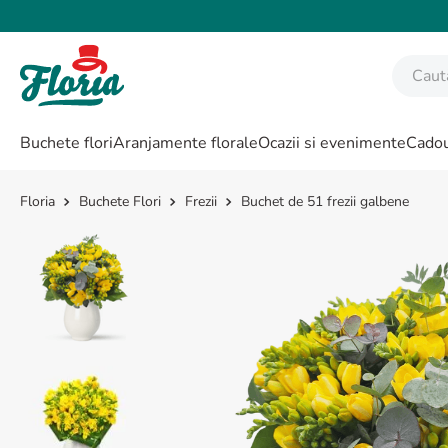
Caută fl
CĂUTĂRI POPULARE
Buchete flori
Aranjamente florale
Ocazii si evenimente
Cadou
1
.
bujor
2
.
trandafir
Buchete Flori
Frezii
Buchet de 51 frezii galbene
3
.
coroana funerara
4
.
floarea soarelui
5
.
buchet lalele
6
.
hortensie
7
.
trandafiri albi
8
.
buchet crini
9
.
buchet trandafiri
10
.
crin