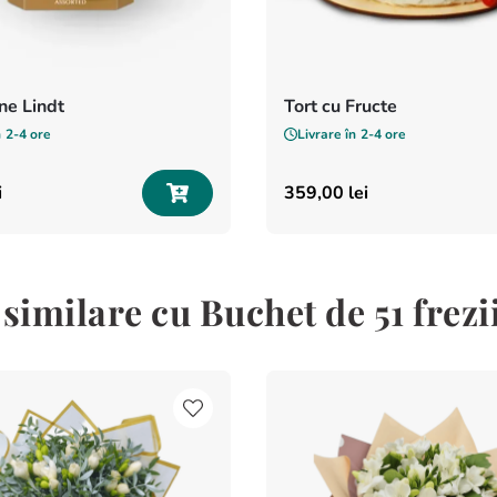
e Lindt
Tort cu Fructe
n
2-4 ore
Livrare în
2-4 ore
i
359
,
00
lei
similare cu Buchet de 51 frezi