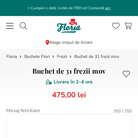
⭐️ Cumperi o dată, livrăm de TREI ori! Comandă
aici
Caută flori, plante, cadouri...
Alege orașul de livrare
Buchete Flori
Frezii
Buchet de 31 frezii mov
CĂUTĂRI POPULARE
1
.
bujor
Buchet de 31 frezii mov
2
.
trandafir
Livrare în
2-4 ore
3
.
coroana funerara
475
,
00
lei
4
.
floarea soarelui
5
.
buchet lalele
Mesaj felicitare
350
/ 350
6
.
hortensie
7
.
trandafiri albi