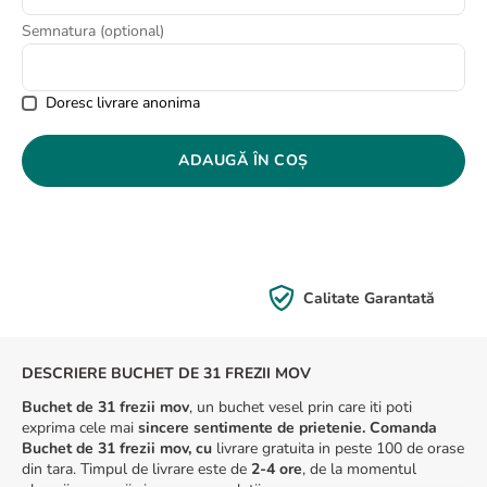
8
.
buchet crini
Semnatura (optional)
9
.
buchet trandafiri
10
.
crin
Doresc livrare anonima
ADAUGĂ ÎN COȘ
Calitate Garantată
DESCRIERE BUCHET DE 31 FREZII MOV
Buchet de 31 frezii mov
, un buchet vesel prin care iti poti
exprima cele mai
sincere sentimente de prietenie. Comanda
Buchet de 31 frezii mov, cu
livrare gratuita in peste 100 de orase
din tara. Timpul de livrare este de
2-4 ore
, de la momentul