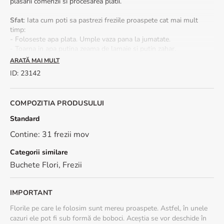
plasarii comenzii si procesarea platii.
Sfat
: Iata cum poti sa pastrezi freziile proaspete cat mai mult
timp:
- Foloseste apa plata. Umple vaza pana la jumatate.
- Toarna in apa putina zeama de lamaie si putin zahar.
- Atunci cand tai coditele freziilor, e indicat sa faci acest lucru sub
ARATĂ MAI MULT
apa. Taie codita oblic, aproximativ 2 cm.
ID
:
23142
- Cand pui freziile in vaza, nu lasa apa pe tulpina, muguri sau
frunze.
- Schimba apa zilnic.
COMPOZITIA PRODUSULUI
Standard
Contine: 31 frezii mov
Categorii similare
Buchete Flori
,
Frezii
IMPORTANT
Florile pe care le folosim sunt mereu proaspete. Astfel, în unele
cazuri ele pot fi sub formă de boboci. Aceștia se vor deschide în