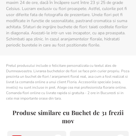
maxim 24 de ore, dacă în încăpere sunt între 23 și 25 de grade
Celsius. Lucram exclusiv cu flori proaspete. Astfel, culorile pot fi
usor diferite fata de fotografia de prezentare. Unele flori pot fi
modificate in functie de sezonalitate, pastrand cromatica si suma
achitata. Sfaturi de ingrijire buchete de flori: taiati coditele florilor
in diagonala. Asezati-le intr-un vas incapator, cu apa proaspata.
Schimbati apa zilnic. In cazul aranjamentelor florale, hidratati
periodic buretele in care au fost pozitionate florile.
Pretul produsului include o felicitare personalizata cu textul ales de
Dumneavoastra. Livrarea buchetelor de flori se face prin curier propriu. Poza
prezinta un buchet de flori / aranjament floral real, asa cum a fost realizat si
livrat la comanda online a unui client Floria. Accesoriile speciale (vaza,
invelis) nu sunt incluse in pret. Alege cea mai profesionista florarie online.
Comanda flori online cu livrate rapida si gratuita - 2 ore in Bucuresti si in
cele mai importante orase din tara.
Produse similare cu Buchet de 31 frezii
mov