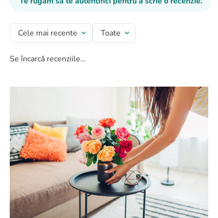
Te rugăm să te autentifici pentru a scrie o recenzie.
8
.
buchet crini
9
.
buchet trandafiri
Cele mai recente
Toate
10
.
crin
Se încarcă recenziile…