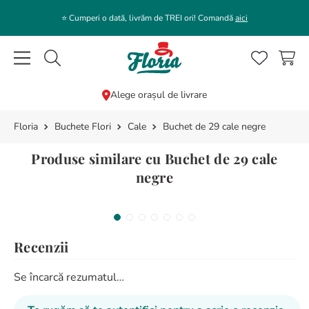
⭐️ Cumperi o dată, livrăm de TREI ori! Comandă
aici
Caută flori, plante, cadouri...
Alege orașul de livrare
Buchete Flori
Cale
Buchet de 29 cale negre
CĂUTĂRI POPULARE
1
.
bujor
Produse similare cu Buchet de 29 cale
2
.
trandafir
negre
3
.
coroana funerara
4
.
floarea soarelui
Recenzii
5
.
buchet lalele
6
.
hortensie
Se încarcă rezumatul…
7
.
trandafiri albi