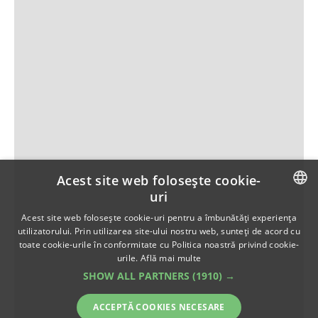
Acest site web folosește cookie-
uri
ROMANIAN
Acest site web folosește cookie-uri pentru a îmbunătăți experiența
utilizatorului. Prin utilizarea site-ului nostru web, sunteți de acord cu
ENGLISH
toate cookie-urile în conformitate cu Politica noastră privind cookie-
urile.
Află mai multe
SHOW ALL PARTNERS
(1910) →
ACCEPTĂ COOKIES NECESARE