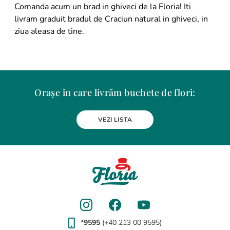
Comanda acum un brad in ghiveci de la Floria! Iti
livram graduit bradul de Craciun natural in ghiveci, in
ziua aleasa de tine.
Orașe în care livrăm buchete de flori:
Alba Iulia
Arad
Bacau
Baia Mare
Berceni
Bistrita
VEZI LISTA
Botosani
Bragadiru
Braila
Brasov
BUCURESTI
Buzau
Carei
Chiajna
Chitila
Cluj-Napoca
Constanta
Craiova
Curtea de Arges
Dobroesti
Domnesti
Drobeta-Turnu Severin
Dudu
Focsani
Galati
Giurgiu
Gura Humorului
Hunedoara
Iasi
Jilava
Lehliu-Gara
Lupeni
Magurele
Medias
Miercurea-Ciuc
Mizil
Moinesti
Odorheiu Secuiesc
Oradea
Otopeni
Pantelimon
Petrosani
*9595
(+40 213 00 9595)
Piatra-Neamt
Pitesti
Ploiesti
Popesti-Leordeni