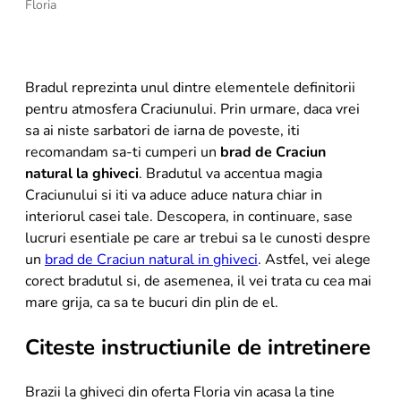
Floria
8
.
buchet crini
9
.
trandafiri albi
10
.
crin
Bradul reprezinta unul dintre elementele definitorii
pentru atmosfera Craciunului. Prin urmare, daca vrei
sa ai niste sarbatori de iarna de poveste, iti
recomandam sa-ti cumperi un
brad de Craciun
natural la ghiveci
. Bradutul va accentua magia
Craciunului si iti va aduce aduce natura chiar in
interiorul casei tale. Descopera, in continuare, sase
lucruri esentiale pe care ar trebui sa le cunosti despre
un
brad de Craciun natural in ghiveci
. Astfel, vei alege
corect bradutul si, de asemenea, il vei trata cu cea mai
mare grija, ca sa te bucuri din plin de el.
Citeste instructiunile de intretinere
Brazii la ghiveci din oferta Floria vin acasa la tine