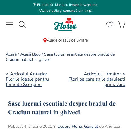
💐 Flori de Sf. Maria cu livrare în weekend.
Vezi colecția
și comandă din timp!
Caută flori, plante, cadouri...
Alege orașul de livrare
CĂUTĂRI POPULARE
Acasă
/
Acasă Blog
/
Sase lucruri esentiale despre bradul de
Craciun natural in ghiveci
1
.
bujor
2
.
trandafir
< Articolul Anterior
Articolul Următor >
Florile ideale pentru
Flori pe care sa le daruiesti
3
.
coroana funerara
femeile Scorpion
primavara
4
.
floarea soarelui
Sase lucruri esentiale despre bradul de
5
.
buchet lalele
Craciun natural in ghiveci
6
.
hortensie
7
.
buchet trandafiri
Publicat 4 ianuarie 2021 în
Despre Floria
,
General
de Andreea