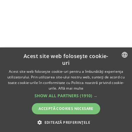
Acest site web folosește cookie-
uri
ROMANIAN
Acest site web folosește cookie-uri pentru a îmbunătăți experiența
utilizatorului. Prin utilizarea site-ului nostru web, sunteți de acord cu
ENGLISH
toate cookie-urile în conformitate cu Politica noastră privind cookie-
urile.
Află mai multe
SHOW ALL PARTNERS
(1910) →
ACCEPTĂ COOKIES NECESARE
EDITEAZĂ PREFERINȚELE