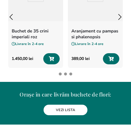
Buchet de 35 crini
Aranjament cu pampas
imperiali roz
si phalenopsis
Livrare în
2-4 ore
Livrare în
2-4 ore
1
.
450
,
00
lei
389
,
00
lei
Orașe în care livrăm buchete de flori:
Alba Iulia
Arad
Bacau
Baia Mare
Berceni
Bistrita
VEZI LISTA
Botosani
Bragadiru
Braila
Brasov
BUCURESTI
Buzau
Carei
Chiajna
Chitila
Cluj-Napoca
Constanta
Craiova
Curtea de Arges
Dobroesti