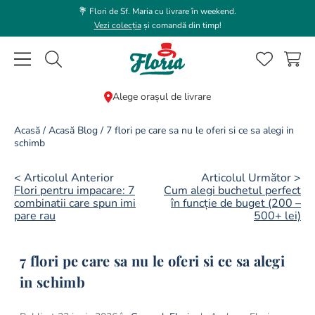
💐 Flori de Sf. Maria cu livrare în weekend.
Vezi colecția
și comandă din timp!
Caută flori, plante, cadouri...
Alege orașul de livrare
CĂUTĂRI POPULARE
Acasă
/
Acasă Blog
/
7 flori pe care sa nu le oferi si ce sa alegi in
schimb
1
.
bujor
2
.
trandafir
< Articolul Anterior
Articolul Următor >
Flori pentru impacare: 7
Cum alegi buchetul perfect
3
.
coroana funerara
combinatii care spun imi
în funcție de buget (200 –
pare rau
500+ lei)
4
.
floarea soarelui
5
.
buchet lalele
7 flori pe care sa nu le oferi si ce sa alegi
6
.
hortensie
in schimb
7
.
buchet crini