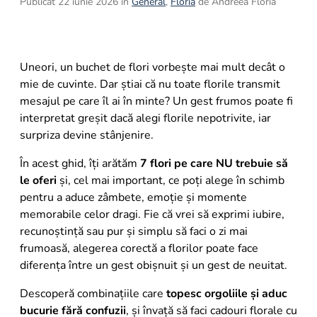
Publicat 22 iunie 2026 în
General
,
Floria
de Andreea Floria
8
.
buchet trandafiri
9
.
trandafiri albi
10
.
crin
Uneori, un buchet de flori vorbește mai mult decât o
mie de cuvinte. Dar știai că nu toate florile transmit
mesajul pe care îl ai în minte? Un gest frumos poate fi
interpretat greșit dacă alegi florile nepotrivite, iar
surpriza devine stânjenire.
În acest ghid, îți arătăm
7 flori pe care NU trebuie să
le oferi
și, cel mai important, ce poți alege în schimb
pentru a aduce zâmbete, emoție și momente
memorabile celor dragi. Fie că vrei să exprimi iubire,
recunoștință sau pur și simplu să faci o zi mai
frumoasă, alegerea corectă a florilor poate face
diferența între un gest obișnuit și un gest de neuitat.
Descoperă combinațiile care
topesc orgoliile și aduc
bucurie fără confuzii
, și învață să faci cadouri florale cu