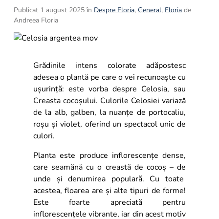
8
.
buchet crini
Publicat 1 august 2025 în
Despre Floria
,
General
,
Floria
de
Andreea Floria
9
.
crin
10
.
ranunculus
Grădinile intens colorate adăpostesc
adesea o plantă pe care o vei recunoaște cu
ușurință: este vorba despre Celosia, sau
Creasta cocoșului. Culorile Celosiei variază
de la alb, galben, la nuanțe de portocaliu,
roșu și violet, oferind un spectacol unic de
culori.
Planta este produce inflorescențe dense,
care seamănă cu o creastă de cocoș – de
unde și denumirea populară. Cu toate
acestea, floarea are și alte tipuri de forme!
Este foarte apreciată pentru
inflorescențele vibrante, iar din acest motiv