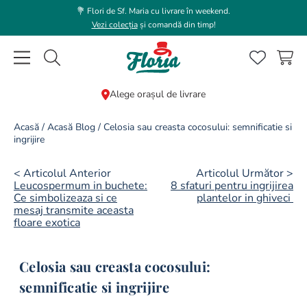
💐 Flori de Sf. Maria cu livrare în weekend.
Vezi colecția
și comandă din timp!
Caută flori, plante, cadouri...
Alege orașul de livrare
CĂUTĂRI POPULARE
Acasă
/
Acasă Blog
/
Celosia sau creasta cocosului: semnificatie si
ingrijire
1
.
trandafir
2
.
coroana funerara
< Articolul Anterior
Articolul Următor >
Leucospermum in buchete:
8 sfaturi pentru ingrijirea
3
.
floarea soarelui
Ce simbolizeaza si ce
plantelor in ghiveci
mesaj transmite aceasta
4
.
buchet lalele
floare exotica
5
.
hortensie
Celosia sau creasta cocosului:
6
.
buchet trandafiri
semnificatie si ingrijire
7
.
trandafiri albi