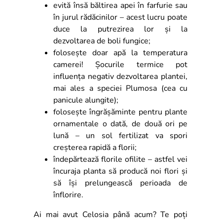
evită însă băltirea apei în farfurie sau
în jurul rădăcinilor – acest lucru poate
duce la putrezirea lor și la
dezvoltarea de boli fungice;
folosește doar apă la temperatura
camerei! Șocurile termice pot
influența negativ dezvoltarea plantei,
mai ales a speciei Plumosa (cea cu
panicule alungite);
folosește îngrășăminte pentru plante
ornamentale o dată, de două ori pe
lună – un sol fertilizat va spori
creșterea rapidă a florii;
îndepărtează florile ofilite – astfel vei
încuraja planta să producă noi flori și
să își prelungească perioada de
înflorire.
Ai mai avut Celosia până acum? Te poți