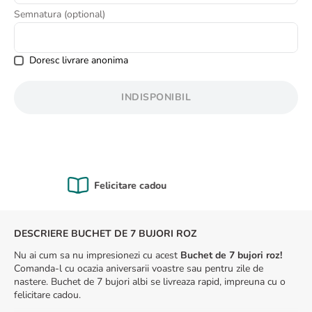
8
.
buchet crini
Semnatura (optional)
9
.
buchet trandafiri
10
.
crin
Doresc livrare anonima
INDISPONIBIL
Calitate Garantată
DESCRIERE BUCHET DE 7 BUJORI ROZ
Nu ai cum sa nu impresionezi cu acest
Buchet de 7 bujori roz!
Comanda-l cu ocazia aniversarii voastre sau pentru zile de
nastere. Buchet de 7 bujori albi se livreaza rapid, impreuna cu o
felicitare cadou.