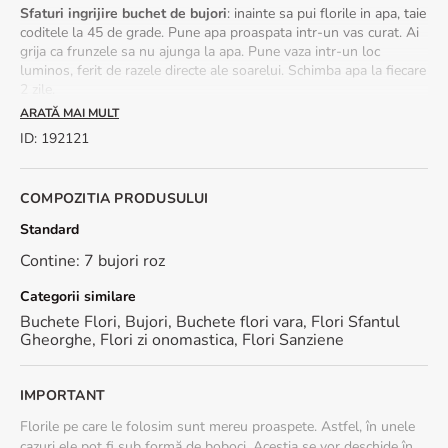
Sfaturi ingrijire buchet de bujori
: inainte sa pui florile in apa, taie
coditele la 45 de grade. Pune apa proaspata intr-un vas curat. Ai
grija ca frunzele sa nu ajunga la apa. Pune vaza intr-un loc
luminos, ferit de razele directe ale soarelui. Schimba apa la fiecare
2 zile.
ARATĂ MAI MULT
Sezonalitate:
ID
:
192121
buchetele cu bujori sunt disponibile in perioada aprilie-iunie.
💡 Bujorii pot ajunge în stare de boboc, dar nu îți face griji! Ei se
COMPOZITIA PRODUSULUI
vor deschide treptat, dezvăluindu-și frumusețea spectaculoasă în
câteva zile.
Standard
Despre bujori și aspectul buchetului:
Contine: 7 bujori roz
Fiecare buchet de bujori este diferit – iar asta face parte din
Categorii similare
farmecul lor 🌸
Buchete Flori
,
Bujori
,
Buchete flori vara
,
Flori Sfantul
Există mai multe varietăți de bujori, fiecare cu nuanțe, forme și
Gheorghe
,
Flori zi onomastica
,
Flori Sanziene
dimensiuni ușor diferite.
În funcție de sezon și disponibilitate, tipul de bujori, nuanțele sau
gradul de deschidere al florilor pot varia față de imaginea de
IMPORTANT
prezentare.
Florile pe care le folosim sunt mereu proaspete. Astfel, în unele
Ne rezervăm dreptul de a realiza înlocuiri cu varietăți similare,
cazuri ele pot fi sub formă de boboci. Aceștia se vor deschide în