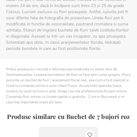
păstrând stilul, cromatica și valoarea buchetului.
maxim 24 de ore, dacă în încăpere sunt între 23 și 25 de grade
Celsius. Lucram exclusiv cu flori proaspete. Astfel, culorile pot fi
usor diferite fata de fotografia de prezentare. Unele flori pot fi
modificate in functie de sezonalitate, pastrand cromatica si suma
achitata. Sfaturi de ingrijire buchete de flori: taiati coditele florilor
in diagonala. Asezati-le intr-un vas incapator, cu apa proaspata.
Schimbati apa zilnic. In cazul aranjamentelor florale, hidratati
periodic buretele in care au fost pozitionate florile.
Pretul produsului include o felicitare personalizata cu textul ales de
Dumneavoastra. Livrarea buchetelor de flori se face prin curier propriu. Poza
prezinta un buchet de flori / aranjament floral real, asa cum a fost realizat si
livrat la comanda online a unui client Floria. Accesoriile speciale (vaza,
invelis) nu sunt incluse in pret. Alege cea mai profesionista florarie online.
Comanda flori online cu livrate rapida si gratuita - 2 ore in Bucuresti si in
cele mai importante orase din tara.
Produse similare cu Buchet de 7 bujori roz