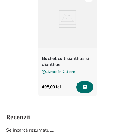
Buchet cu lisianthus si
dianthus
Livrare în
2-4 ore
495
,
00
lei
Recenzii
Se încarcă rezumatul…