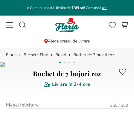
⭐️ Cumperi o dată, livrăm de TREI ori! Comandă
aici
Caută flori, plante, cadouri...
Alege orașul de livrare
Buchete Flori
Bujori
Buchet de 7 bujori roz
CĂUTĂRI POPULARE
1
.
bujor
Buchet de 7 bujori roz
2
.
trandafir
Livrare în
2-4 ore
3
.
coroana funerara
4
.
floarea soarelui
Mesaj felicitare
350
/ 350
5
.
buchet lalele
6
.
hortensie
7
.
trandafiri albi