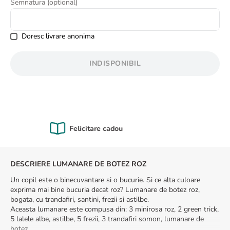
Semnatura (optional)
8
.
buchet crini
9
.
crin
Doresc livrare anonima
10
.
ranunculus
INDISPONIBIL
Calitate Garantată
DESCRIERE LUMANARE DE BOTEZ ROZ
Un copil este o binecuvantare si o bucurie. Si ce alta culoare
exprima mai bine bucuria decat roz? Lumanare de botez roz,
bogata, cu trandafiri, santini, frezii si astilbe.
Aceasta lumanare este compusa din: 3 minirosa roz, 2 green trick,
5 lalele albe, astilbe, 5 frezii, 3 trandafiri somon, lumanare de
botez.