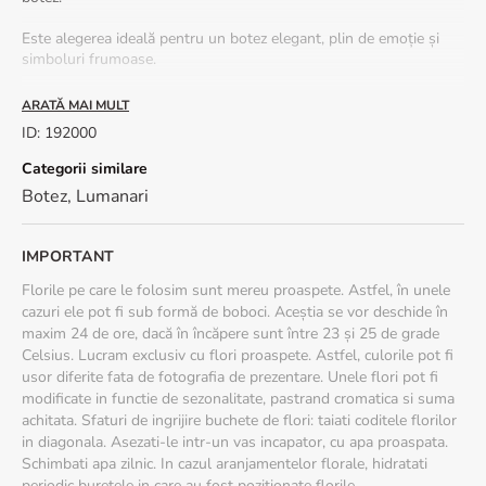
Este alegerea ideală pentru un botez elegant, plin de emoție și
simboluri frumoase.
🎀
Perfectă pentru botezul unei fetițe
, dar poate fi adaptată și
ARATĂ MAI MULT
pentru băieței în tonuri personalizate
ID
:
192000
🌟
Avantaje speciale:
✔
Flori naturale proaspete, atent selectate
Categorii similare
✔
Livrare gratuită în 2–4 ore
în peste 100 de orașe din România
Botez
,
Lumanari
IMPORTANT
Florile pe care le folosim sunt mereu proaspete. Astfel, în unele
cazuri ele pot fi sub formă de boboci. Aceștia se vor deschide în
maxim 24 de ore, dacă în încăpere sunt între 23 și 25 de grade
Celsius. Lucram exclusiv cu flori proaspete. Astfel, culorile pot fi
usor diferite fata de fotografia de prezentare. Unele flori pot fi
modificate in functie de sezonalitate, pastrand cromatica si suma
achitata. Sfaturi de ingrijire buchete de flori: taiati coditele florilor
in diagonala. Asezati-le intr-un vas incapator, cu apa proaspata.
Schimbati apa zilnic. In cazul aranjamentelor florale, hidratati
periodic buretele in care au fost pozitionate florile.