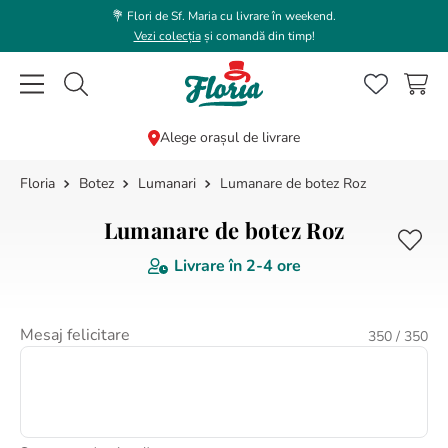
💐 Flori de Sf. Maria cu livrare în weekend.
Vezi colecția
și comandă din timp!
Caută flori, plante, cadouri...
Alege orașul de livrare
Botez
Lumanari
Lumanare de botez Roz
CĂUTĂRI POPULARE
1
.
trandafir
Lumanare de botez Roz
2
.
coroana funerara
Livrare în
2-4 ore
3
.
floarea soarelui
4
.
buchet lalele
Mesaj felicitare
350
/ 350
5
.
hortensie
6
.
buchet trandafiri
7
.
trandafiri albi