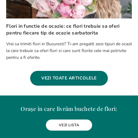
Flori in functie de ocazie: ce flori trebuie sa oferi
pentru fiecare tip de ocazie sarbatorita
Vrei sa trimiti flori in Bucuresti? Ti-am pregatit zece tipuri de ocazii
la care trebuie sa oferi flori si care sunt florile cele mai potrivite
pentru a fi oferite.
VEZI TOATE ARTICOLELE
Orașe în care livrăm buchete de flori:
Alba Iulia
Arad
Bacau
Baia Mare
Berceni
Bistrita
VEZI LISTA
Botosani
Bragadiru
Braila
Brasov
BUCURESTI
Buzau
Carei
Chiajna
Chitila
Cluj-Napoca