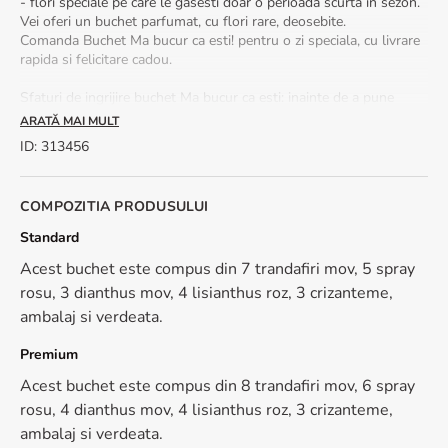
- flori speciale pe care le gasesti doar o perioada scurta in sezon.
Vei oferi un buchet parfumat, cu flori rare, deosebite.
Comanda Buchet Ma bucur ca esti! pentru o zi speciala, cu livrare
rapida si felicitare cadou.
Sfaturi de ingrijire buchet Ma bucur ca esti: inainte de a pune
buchetul in apa, taie coditele in diagonala, sub jet de apa. Pune
ARATĂ MAI MULT
apa suficienta intr-o vaza curata. Schimba apa florilor zilnic.
ID
:
313456
*Pentru ca lucram doar cu flori naturale, proaspete, nuanta
acestora poate fi diferita fata de fotografia de prezentare.
COMPOZITIA PRODUSULUI
Standard
Acest buchet este compus din 7 trandafiri mov, 5 spray
rosu, 3 dianthus mov, 4 lisianthus roz, 3 crizanteme,
ambalaj si verdeata.
Premium
Acest buchet este compus din 8 trandafiri mov, 6 spray
rosu, 4 dianthus mov, 4 lisianthus roz, 3 crizanteme,
ambalaj si verdeata.