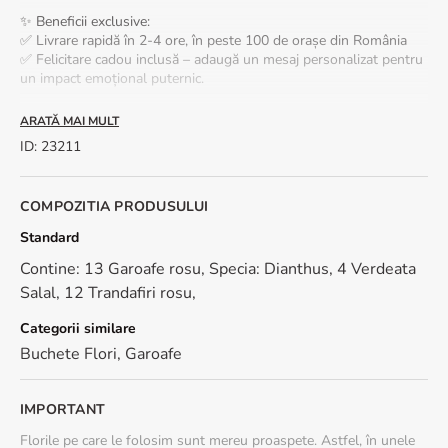
✨ Beneficii exclusive:
✅ Livrare rapidă în 2-4 ore, în peste 100 de orașe din România
✅ Felicitare cadou inclusă – adaugă un mesaj personalizat pentru
un impact emoțional puternic.
*Pentru ca lucram doar cu flori naturale, proaspete, nuanta
ARATĂ MAI MULT
acestora poate fi diferita fata de fotografia de prezentare.
ID
:
23211
🌿 Vrei ca acest buchet sa reziste cat mai mult? Iata cum poti sa
pastrezi florile proaspete cat mai mult timp:
COMPOZITIA PRODUSULUI
- Foloseste apa plata. Umple vaza pana la jumatate.
- Toarna in apa putina zeama de lamaie si putin zahar.
Standard
- Atunci cand tai coditele florilor, e indicat sa faci acest lucru sub
Contine: 13 Garoafe rosu, Specia: Dianthus, 4 Verdeata
apa. Taiate in aer liber, tija absoarbe aer, ducand la moartea
prematura a plantei. Taie codita oblic, aproximativ 2 cm.
Salal, 12 Trandafiri rosu,
- Cand pui florile in vaza, nu lasa apa pe tulpina, muguri sau
frunze.
Categorii similare
- Schimba apa zilnic.
Buchete Flori
,
Garoafe
Dimensiune: 40 cm (inaltime) - 30 cm (diametrul buchetului)
IMPORTANT
Florile pe care le folosim sunt mereu proaspete. Astfel, în unele