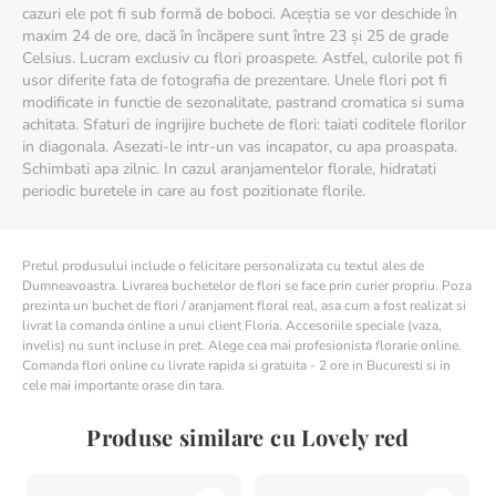
cazuri ele pot fi sub formă de boboci. Aceștia se vor deschide în
maxim 24 de ore, dacă în încăpere sunt între 23 și 25 de grade
Celsius. Lucram exclusiv cu flori proaspete. Astfel, culorile pot fi
usor diferite fata de fotografia de prezentare. Unele flori pot fi
modificate in functie de sezonalitate, pastrand cromatica si suma
achitata. Sfaturi de ingrijire buchete de flori: taiati coditele florilor
in diagonala. Asezati-le intr-un vas incapator, cu apa proaspata.
Schimbati apa zilnic. In cazul aranjamentelor florale, hidratati
periodic buretele in care au fost pozitionate florile.
Pretul produsului include o felicitare personalizata cu textul ales de
Dumneavoastra. Livrarea buchetelor de flori se face prin curier propriu. Poza
prezinta un buchet de flori / aranjament floral real, asa cum a fost realizat si
livrat la comanda online a unui client Floria. Accesoriile speciale (vaza,
invelis) nu sunt incluse in pret. Alege cea mai profesionista florarie online.
Comanda flori online cu livrate rapida si gratuita - 2 ore in Bucuresti si in
cele mai importante orase din tara.
Produse similare cu Lovely red