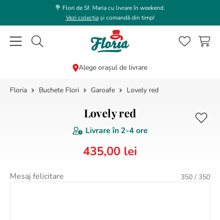
💐 Flori de Sf. Maria cu livrare în weekend.
Vezi colecția
și comandă din timp!
Caută flori, plante, cadouri...
Alege orașul de livrare
Buchete Flori
Garoafe
Lovely red
CĂUTĂRI POPULARE
1
.
bujor
Lovely red
2
.
trandafir
Livrare în
2-4 ore
3
.
coroana funerara
435
,
00
lei
4
.
floarea soarelui
5
.
buchet lalele
Mesaj felicitare
350
/ 350
6
.
hortensie
7
.
buchet trandafiri