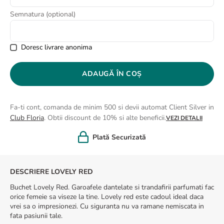
8
.
buchet crini
Semnatura (optional)
9
.
trandafiri albi
10
.
crin
Doresc livrare anonima
ADAUGĂ ÎN COȘ
Fa-ti cont, comanda de minim 500 si devii automat Client Silver in
Club Floria
. Obtii discount de 10% si alte beneficii.
VEZI DETALII
Felicitare cadou
DESCRIERE LOVELY RED
Buchet Lovely Red. Garoafele dantelate si trandafirii parfumati fac
orice femeie sa viseze la tine. Lovely red este cadoul ideal daca
vrei sa o impresionezi. Cu siguranta nu va ramane nemiscata in
fata pasiunii tale.