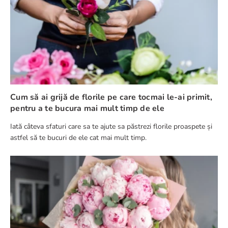
Cum alegi florile pentru aniversari?
Ne place sa sarbatorim cu orice ocazie, iar onomasticele sunt cele
mai des intalnite ocazii: cate o sarbatoare pentru fiecare nume.
Livram flori in Bucuresti in 2-4 ore pentru ca tu sa nu pierzi timp
cu acest aspect.
Cum să ai grijă de florile pe care tocmai le-ai primit,
pentru a te bucura mai mult timp de ele
Iată câteva sfaturi care sa te ajute sa păstrezi florile proaspete și