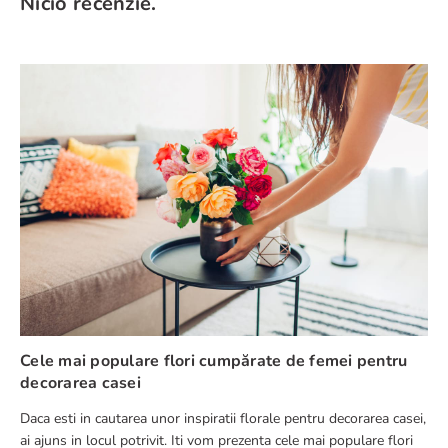
☆
☆
☆
☆
☆
Rating mediu: 0
(0 recenzii)
Te rugăm să te autentifici pentru a scrie o recenzie.
Cele mai recente
Toate
RO
Nicio recenzie.