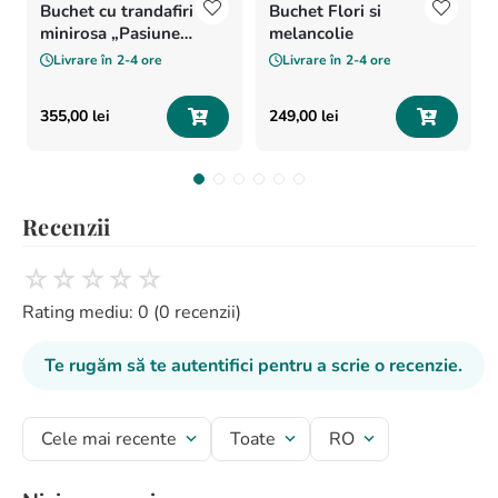
Buchet cu trandafiri si
Buchet Flori si
minirosa „Pasiune
melancolie
pentru flori”
Livrare în
2-4 ore
Livrare în
2-4 ore
355
,
00
lei
249
,
00
lei
Recenzii