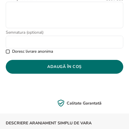
8
.
buchet trandafiri
9
.
trandafiri albi
10
.
crin
Semnatura (optional)
Doresc livrare anonima
ADAUGĂ ÎN COȘ
Calitate Garantată
DESCRIERE ARANJAMENT SIMPLU DE VARA