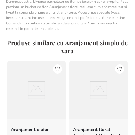
Dumneavoastra. Livrarea buchetelor de flori se face prin curier propriu. Poza
prezinta un buchet de flori / aranjament floral real, asa cum a fost realizat si
livrat la comanda online a unui client Floria. Accesoriile speciale (vaza,
invelis) nu sunt incluse in pret. Alege cea mai profesionista florarie online.
Comanda flori online cu livrate rapida si gratuita - 2 ore in Bucuresti si in
cele mai importante orase din tara.
Produse similare cu Aranjament simplu de
vara
Aranjament diafan
Aranjament floral -