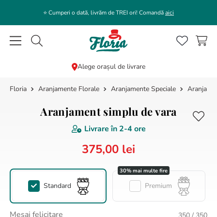
⭐️ Cumperi o dată, livrăm de TREI ori! Comandă
aici
Caută flori, plante, cadouri...
Alege orașul de livrare
Aranjamente Florale
Aranjamente Speciale
Aranjamen
CĂUTĂRI POPULARE
1
.
bujor
Aranjament simplu de vara
2
.
trandafir
Livrare în
2-4 ore
3
.
coroana funerara
375
,
00
lei
4
.
floarea soarelui
5
.
buchet lalele
Standard
Premium
6
.
hortensie
7
.
buchet crini
Mesaj felicitare
350
/ 350