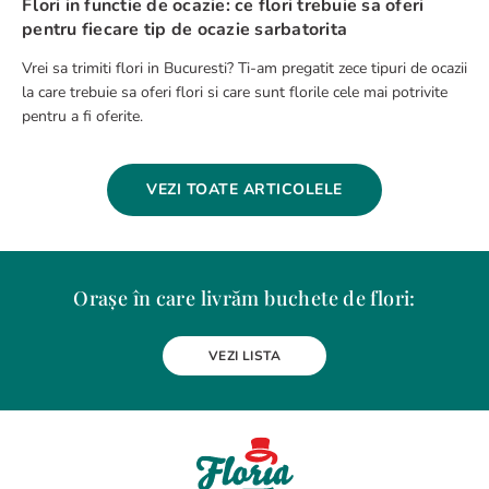
Flori in functie de ocazie: ce flori trebuie sa oferi
pentru fiecare tip de ocazie sarbatorita
Vrei sa trimiti flori in Bucuresti? Ti-am pregatit zece tipuri de ocazii
la care trebuie sa oferi flori si care sunt florile cele mai potrivite
pentru a fi oferite.
VEZI TOATE ARTICOLELE
Orașe în care livrăm buchete de flori:
Alba Iulia
Arad
Bacau
Baia Mare
Berceni
Bistrita
VEZI LISTA
Botosani
Bragadiru
Braila
Brasov
BUCURESTI
Buzau
Carei
Chiajna
Chitila
Cluj-Napoca
Constanta
Craiova
Curtea de Arges
Dobroesti
Domnesti
Drobeta-Turnu Severin
Dudu
Focsani
Galati
Giurgiu
Gura Humorului
Hunedoara
Iasi