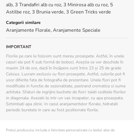
alb, 3 Trandafiri alb cu roz, 3 Minirosa alb cu roz, 5
Astilbe roz, 3 Brunia verde, 3 Green Tricks verde
Categorii similare
Aranjamente Florale
,
Aranjamente Speciale
IMPORTANT
Florile pe care le folosim sunt mereu proaspete. Astfel, în unele
cazuri ele pot fi sub formă de boboci. Aceștia se vor deschide în
maxim 24 de ore, dacă în încăpere sunt între 23 și 25 de grade
Celsius. Lucram exclusiv cu flori proaspete. Astfel, culorile pot fi
usor diferite fata de fotografia de prezentare. Unele flori pot fi
modificate in functie de sezonalitate, pastrand cromatica si suma
achitata. Sfaturi de ingrijire buchete de flori: taiati coditele florilor
in diagonala. Asezati-le intr-un vas incapator, cu apa proaspata.
Schimbati apa zilnic. In cazul aranjamentelor florale, hidratati
periodic buretele in care au fost pozitionate florile.
Pretul produsului include o felicitare personalizata cu textul ales de