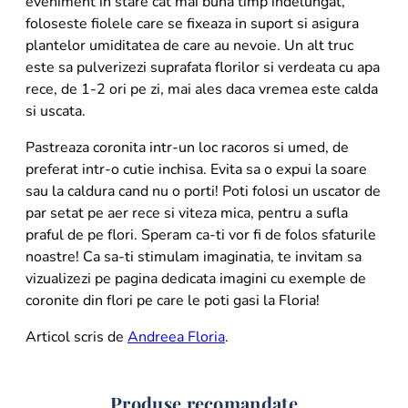
eveniment in stare cat mai buna timp indelungat,
foloseste fiolele care se fixeaza in suport si asigura
plantelor umiditatea de care au nevoie. Un alt truc
este sa pulverizezi suprafata florilor si verdeata cu apa
rece, de 1-2 ori pe zi, mai ales daca vremea este calda
si uscata.
Pastreaza coronita intr-un loc racoros si umed, de
preferat intr-o cutie inchisa. Evita sa o expui la soare
sau la caldura cand nu o porti! Poti folosi un uscator de
par setat pe aer rece si viteza mica, pentru a sufla
praful de pe flori. Speram ca-ti vor fi de folos sfaturile
noastre! Ca sa-ti stimulam imaginatia, te invitam sa
vizualizezi pe pagina dedicata imagini cu exemple de
coronite din flori pe care le poti gasi la Floria!
Articol scris de
Andreea Floria
.
Produse recomandate