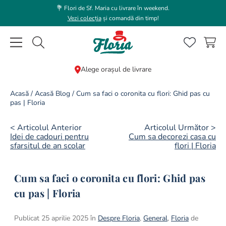
💐 Flori de Sf. Maria cu livrare în weekend.
Vezi colecția
și comandă din timp!
Caută flori, plante, cadouri...
Alege orașul de livrare
CĂUTĂRI POPULARE
Acasă
/
Acasă Blog
/
Cum sa faci o coronita cu flori: Ghid pas cu
pas | Floria
1
.
trandafir
2
.
coroana funerara
< Articolul Anterior
Articolul Următor >
Idei de cadouri pentru
Cum sa decorezi casa cu
3
.
floarea soarelui
sfarsitul de an scolar
flori | Floria
4
.
buchet lalele
Cum sa faci o coronita cu flori: Ghid pas
5
.
hortensie
cu pas | Floria
6
.
buchet trandafiri
7
.
trandafiri albi
Publicat 25 aprilie 2025 în
Despre Floria
,
General
,
Floria
de