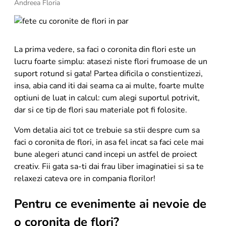
Andreea Floria
8
.
buchet crini
9
.
crin
10
.
ranunculus
La prima vedere, sa faci o coronita din flori este un
lucru foarte simplu: atasezi niste flori frumoase de un
suport rotund si gata! Partea dificila o constientizezi,
insa, abia cand iti dai seama ca ai multe, foarte multe
optiuni de luat in calcul: cum alegi suportul potrivit,
dar si ce tip de flori sau materiale pot fi folosite.
Vom detalia aici tot ce trebuie sa stii despre cum sa
faci o coronita de flori, in asa fel incat sa faci cele mai
bune alegeri atunci cand incepi un astfel de proiect
creativ. Fii gata sa-ti dai frau liber imaginatiei si sa te
relaxezi cateva ore in compania florilor!
Pentru ce evenimente ai nevoie de
o coronita de flori?