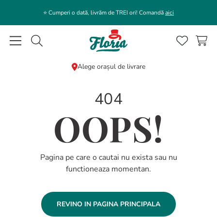
⭐️ Cumperi o dată, livrăm de TREI ori! Comandă
aici
Caută flori, plante, cadouri...
Alege orașul de livrare
CĂUTĂRI POPULARE
404
1
.
bujor
OOPS!
2
.
trandafir
3
.
coroana funerara
4
.
floarea soarelui
Pagina pe care o cautai nu exista sau nu
functioneaza momentan.
5
.
buchet lalele
6
.
hortensie
REVINO IN PAGINA PRINCIPALA
7
.
buchet trandafiri