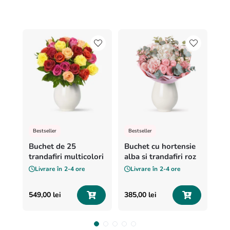
8
.
buchet crini
9
.
trandafiri albi
10
.
crin
Bestseller
Bestseller
Buchet de 25
Buchet cu hortensie
trandafiri multicolori
alba si trandafiri roz
Livrare în
2-4 ore
Livrare în
2-4 ore
549
,
00
lei
385
,
00
lei