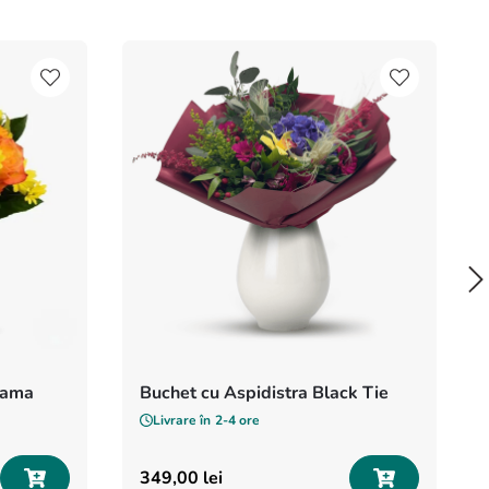
 mama
Buchet cu Aspidistra Black Tie
Livrare în
2-4 ore
349
,
00
lei