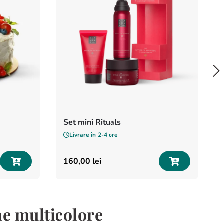
Set mini Rituals
Livrare în
2-4 ore
160
,
00
lei
me multicolore