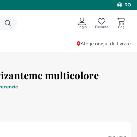
RO
Login
Favorite
Alege orașul de livrare
rizanteme multicolore
recenzie