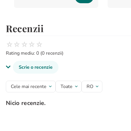
Recenzii
☆
☆
☆
☆
☆
Rating mediu: 0
(0 recenzii)
Scrie o recenzie
Titlu recenzie
Cele mai recente
Toate
RO
Nicio recenzie.
Evaluează produsul cu un rating între 1 și 5 stele
★
★
★
★
★
Numele tău