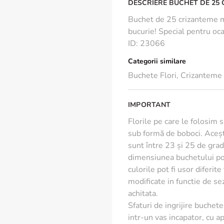
DESCRIERE BUCHET DE 25
Buchet de 25 crizanteme m
bucurie! Special pentru ocaz
ID
:
23066
Categorii similare
Buchete Flori
,
Crizanteme
IMPORTANT
Florile pe care le folosim 
sub formă de boboci. Aceșt
sunt între 23 și 25 de grade
dimensiunea buchetului poa
culorile pot fi usor diferit
modificate in functie de s
achitata.
Sfaturi de ingrijire buchete 
intr-un vas incapator, cu ap