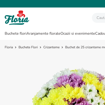
Caută fl
CĂUTĂRI POPULARE
Buchete flori
Aranjamente florale
Ocazii si evenimente
Cadou
1
.
bujor
2
.
trandafir
Buchete Flori
Crizanteme
Buchet de 25 crizanteme mu
3
.
coroana funerara
4
.
floarea soarelui
5
.
buchet lalele
6
.
hortensie
7
.
buchet trandafiri
8
.
buchet crini
9
.
trandafiri albi
10
.
crin