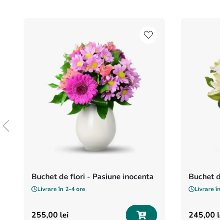
Buchet de flori - Pasiune inocenta
Buchet d
Livrare în
2-4 ore
Livrare î
255
,
00
lei
245
,
00
l