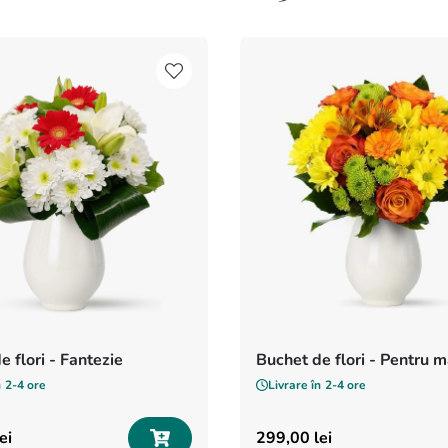
e flori - Fantezie
Buchet de flori - Pentru
n
2-4 ore
Livrare în
2-4 ore
ei
299
,
00
lei