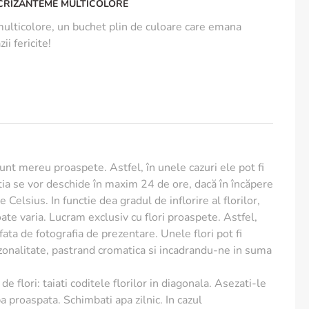
 CRIZANTEME MULTICOLORE
ulticolore, un buchet plin de culoare care emana
ii fericite!
sunt mereu proaspete. Astfel, în unele cazuri ele pot fi
ia se vor deschide în maxim 24 de ore, dacă în încăpere
 Celsius. In functie dea gradul de inflorire al florilor,
te varia. Lucram exclusiv cu flori proaspete. Astfel,
e fata de fotografia de prezentare. Unele flori pot fi
ezonalitate, pastrand cromatica si incadrandu-ne in suma
de flori: taiati coditele florilor in diagonala. Asezati-le
a proaspata. Schimbati apa zilnic. In cazul