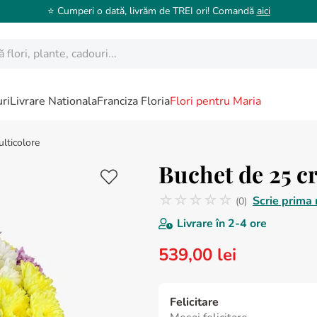
⭐️ Cumperi o dată, livrăm de TREI ori! Comandă
aici
ori, plante, cadouri...
ri
Livrare Nationala
Franciza Floria
Flori pentru Maria
lticolore
Buchet de 25 c
☆
☆
☆
☆
☆
Scrie prima 
(
0
)
Nicio recenzie
Livrare în
2-4 ore
539
,
00
lei
Felicitare