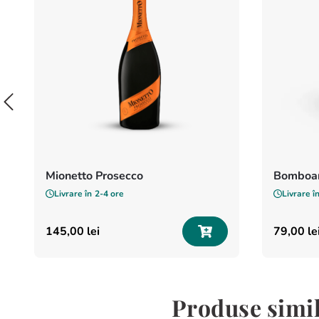
Mionetto Prosecco
Bomboan
Livrare în
2-4 ore
Livrare î
145
,
00
lei
79
,
00
le
Produse simil