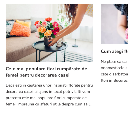
Adresă de e-mail
Scrie o recenzie
Cum alegi fl
Ne place sa sar
onomasticele su
Cele mai populare flori cumpărate de
cate o sarbatoa
femei pentru decorarea casei
flori in Bucuresti in 2-4 ore pentru 
Daca esti in cautarea unor inspiratii florale pentru
pierzi timp cu a
decorarea casei, ai ajuns in locul potrivit. Iti vom
TRIMITE RECENZIE
prezenta cele mai populare flori cumparate de
femei, impreuna cu sfaturi utile despre cum sa le
integrezi in decorul tau.