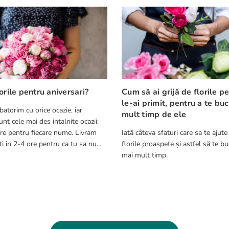
orile pentru aniversari?
Cum să ai grijă de florile p
le-ai primit, pentru a te bu
batorim cu orice ocazie, iar
mult timp de ele
nt cele mai des intalnite ocazii:
re pentru fiecare nume. Livram
Iată câteva sfaturi care sa te ajute
ca tu sa nu
florile proaspete și astfel să te bu
cest aspect.
mai mult timp.