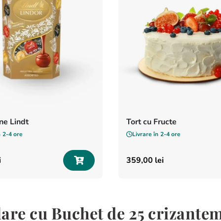
e Lindt
Tort cu Fructe
n
2-4 ore
Livrare în
2-4 ore
i
359
,
00
lei
are cu Buchet de 25 crizante