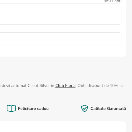
350
/ 350
 devii automat Client Silver in
Club Floria
. Obtii discount de 10% si
Felicitare cadou
Calitate Garantată