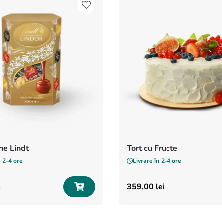
e Lindt
Tort cu Fructe
n
2-4 ore
Livrare în
2-4 ore
i
359
,
00
lei