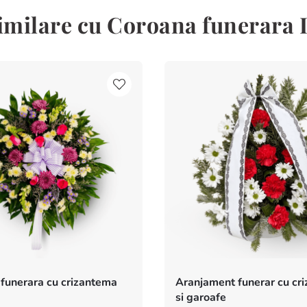
imilare cu Coroana funerara 
funerara cu crizantema
Aranjament funerar cu cr
si garoafe