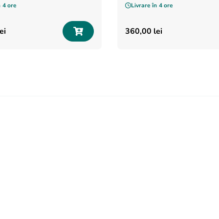
n
4 ore
Livrare în
4 ore
ei
360
,
00
lei