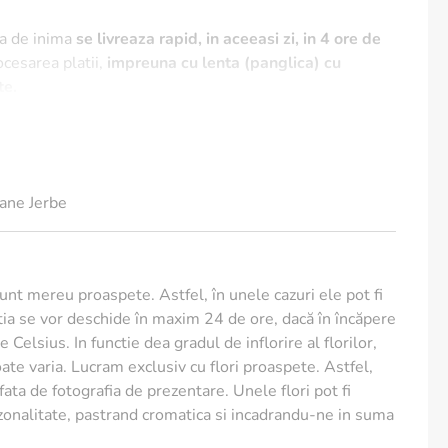
a de inima
se livreaza rapid, in aceeasi zi, in 4 ore de
ocesarea platii,
impreuna cu lenta (panglica) cu
te.
: 60 cm diametru.
ane Jerbe
sunt mereu proaspete. Astfel, în unele cazuri ele pot fi
ia se vor deschide în maxim 24 de ore, dacă în încăpere
 Celsius. In functie dea gradul de inflorire al florilor,
te varia. Lucram exclusiv cu flori proaspete. Astfel,
e fata de fotografia de prezentare. Unele flori pot fi
ezonalitate, pastrand cromatica si incadrandu-ne in suma