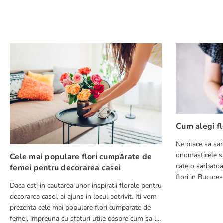
★
★
★
★
★
Numele tău
Adresă de e-mail
Scrie o recenzie
Cum alegi fl
Ne place sa sar
onomasticele su
Cele mai populare flori cumpărate de
cate o sarbatoa
femei pentru decorarea casei
flori in Bucuresti in 2-4 ore pentru 
Daca esti in cautarea unor inspiratii florale pentru
pierzi timp cu a
decorarea casei, ai ajuns in locul potrivit. Iti vom
TRIMITE RECENZIE
prezenta cele mai populare flori cumparate de
femei, impreuna cu sfaturi utile despre cum sa le