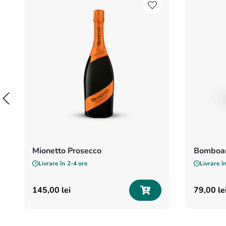
Mionetto Prosecco
Bomboan
Livrare în
2-4 ore
Livrare î
145
,
00
lei
79
,
00
le