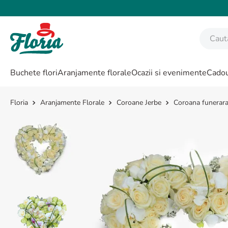
Caută fl
CĂUTĂRI POPULARE
Buchete flori
Aranjamente florale
Ocazii si evenimente
Cadou
1
.
bujor
2
.
trandafir
Aranjamente Florale
Coroane Jerbe
Coroana funerara
3
.
coroana funerara
4
.
floarea soarelui
5
.
buchet lalele
6
.
hortensie
7
.
buchet crini
8
.
buchet trandafiri
9
.
trandafiri albi
10
.
crin