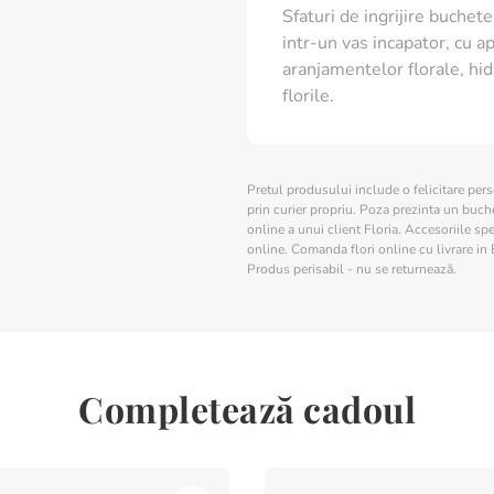
Sfaturi de ingrijire buchete 
intr-un vas incapator, cu ap
aranjamentelor florale, hid
florile.
Pretul produsului include o felicitare per
prin curier propriu. Poza prezinta un buchet
online a unui client Floria. Accesoriile spe
online. Comanda flori online cu livrare in 
Produs perisabil - nu se returnează.
Completează cadoul