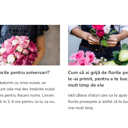
orile pentru aniversari?
Cum să ai grijă de florile p
le-ai primit, pentru a te bu
batorim cu orice ocazie, iar
mult timp de ele
nt cele mai des intalnite ocazii:
re pentru fiecare nume. Livram
Iată câteva sfaturi care sa te ajute
ca tu sa nu
florile proaspete și astfel să te bu
cest aspect.
mai mult timp.