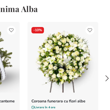
Inima Alba
-
10%
izanteme
Coroana funerara cu flori albe
Livrare în
4 ore