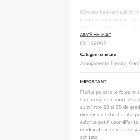
Coroana funerara sub form
la plasarea comenzii
si pr
mesajul tau de condolean
ARATĂ MAI MULT
*Dimensiune aproximativă
ID
:
192067
Categorii similare
Aranjamente Florale
,
Coro
IMPORTANT
Florile pe care le folosim 
sub formă de boboci. Aceșt
sunt între 23 și 25 de grade
dimensiunea buchetului poa
culorile pot fi usor diferit
modificate in functie de s
achitata.