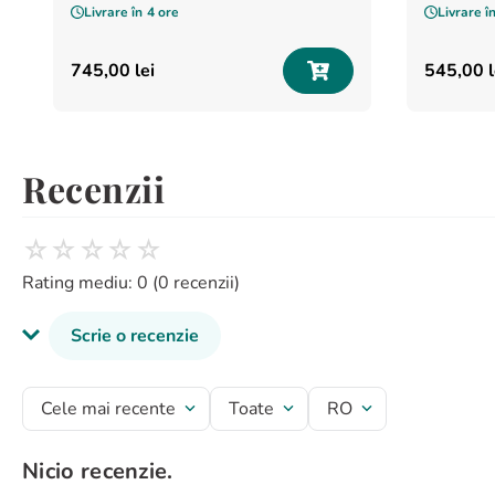
Livrare în
4 ore
Livrare î
745
,
00
lei
545
,
00
l
Recenzii
☆
☆
☆
☆
☆
Rating mediu: 0
(0 recenzii)
Scrie o recenzie
Titlu recenzie
Cele mai recente
Toate
RO
Nicio recenzie.
Evaluează produsul cu un rating între 1 și 5 stele