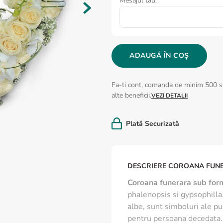
Mesajul tau:
ADAUGĂ ÎN COȘ
Fa-ti cont, comanda de minim 500 si
alte beneficii.
VEZI DETALII
Plată Securizată
DESCRIERE COROANA FUNE
Coroana funerara sub for
phalenopsis si gypsophilla. 
albe, sunt simboluri ale pur
pentru persoana decedata.