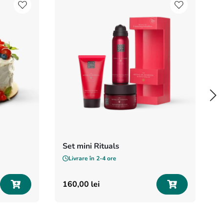
Set mini Rituals
Livrare în
2-4 ore
160
,
00
lei